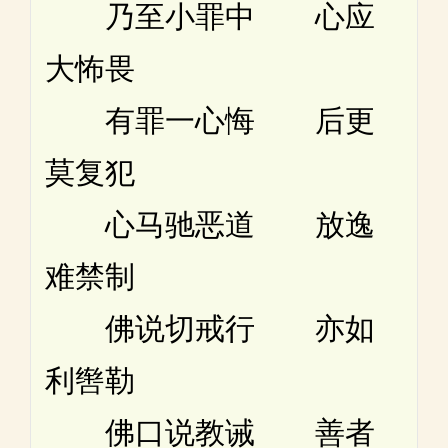
乃至小罪中 心应
大怖畏
有罪一心悔 后更
莫复犯
心马驰恶道 放逸
难禁制
佛说切戒行 亦如
利辔勒
佛口说教诫 善者