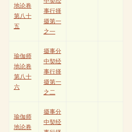
中契经
地论卷
事行择
第八十
摄第一
五
之一
摄事分
瑜伽师
中契经
地论卷
事行择
第八十
摄第一
六
之二
摄事分
瑜伽师
中契经
地论卷