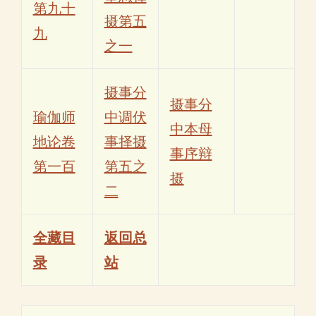
第九十
摄第五
九
之一
摄事分
摄事分
瑜伽师
中调伏
中本母
地论卷
事择摄
事序辩
第一百
第五之
摄
二
全藏目
返回总
录
站