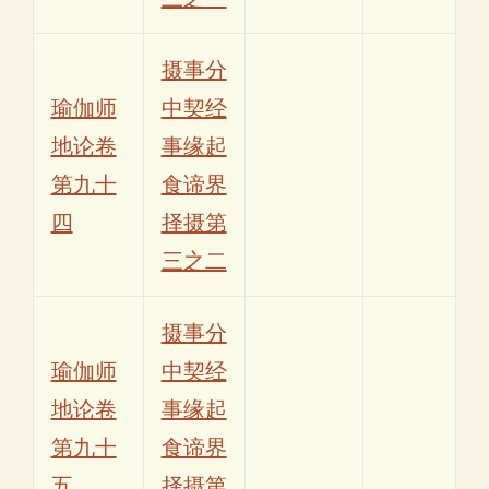
摄事分
瑜伽师
中契经
地论卷
事缘起
第九十
食谛界
四
择摄第
三之二
摄事分
瑜伽师
中契经
地论卷
事缘起
第九十
食谛界
五
择摄第