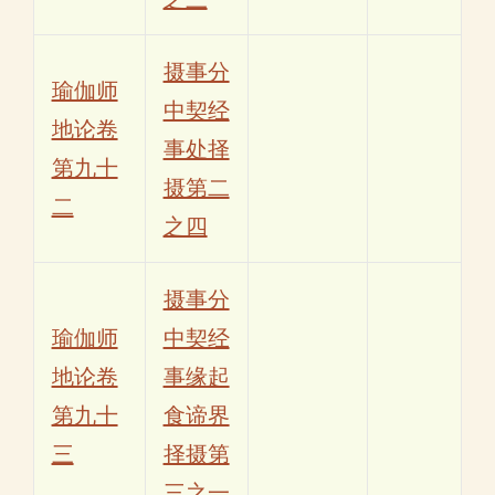
摄事分
瑜伽师
中契经
地论卷
事处择
第九十
摄第二
二
之四
摄事分
瑜伽师
中契经
地论卷
事缘起
第九十
食谛界
三
择摄第
三之一