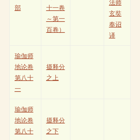
法师
部
十一卷
玄奘
～第一
奉诏
百卷）
译
瑜伽师
地论卷
摄释分
第八十
之上
一
瑜伽师
地论卷
摄释分
第八十
之下