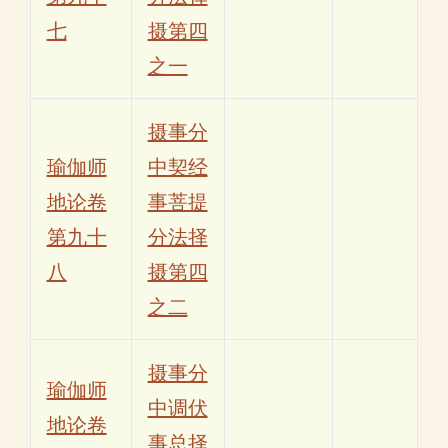
七
摄第四
之一
摄事分
瑜伽师
中契经
地论卷
事菩提
第九十
分法择
八
摄第四
之二
摄事分
瑜伽师
中调伏
地论卷
事总择