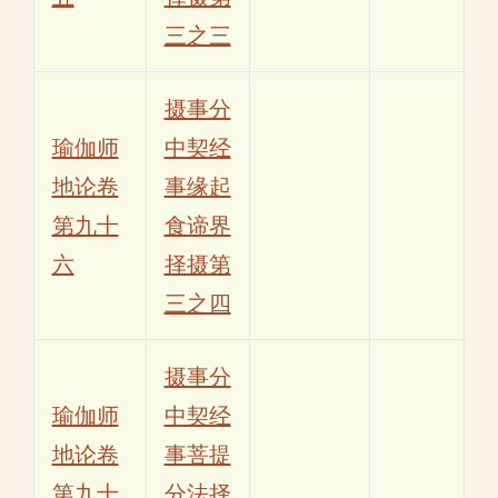
三之三
摄事分
瑜伽师
中契经
地论卷
事缘起
第九十
食谛界
六
择摄第
三之四
摄事分
瑜伽师
中契经
地论卷
事菩提
第九十
分法择