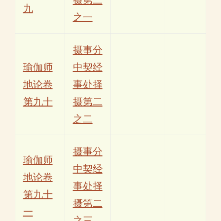
九
之一
摄事分
瑜伽师
中契经
地论卷
事处择
第九十
摄第二
之二
摄事分
瑜伽师
中契经
地论卷
事处择
第九十
摄第二
一
之三