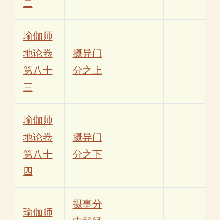
二
瑜伽师
地论卷
摄异门
第八十
分之上
三
瑜伽师
地论卷
摄异门
第八十
分之下
四
摄事分
瑜伽师