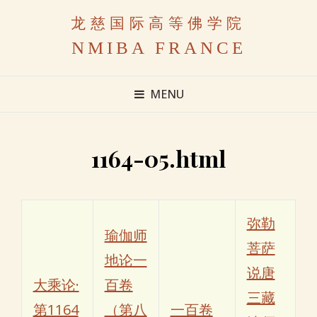
龙慈国际高等佛学院
NMIBA FRANCE
MENU
1164-05.html
弥勒
瑜伽师
菩萨
地论一
说唐
大乘论·
百卷
三藏
第1164
（第八
一百卷