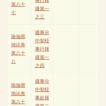
事行择
第八十
摄第一
七
之三
摄事分
瑜伽师
中契经
地论卷
事行择
第八十
摄第一
八
之四
摄事分
瑜伽师
中契经
地论卷
事处择
第八十
摄第二