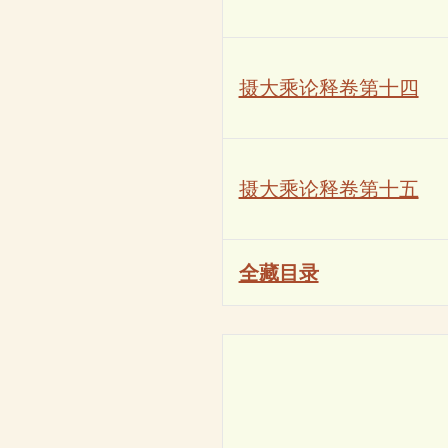
摄大乘论释卷第十四
摄大乘论释卷第十五
全藏目录