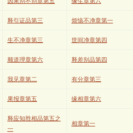
因果别不别章第五
缘生章第六
释引证品第三
烦恼不净章第一
生不净章第三
世间净章第四
顺道理章第六
释差别品第四
我见章第二
有分章第三
果报章第五
缘相章第六
释应知胜相品第五之
相章第一
一