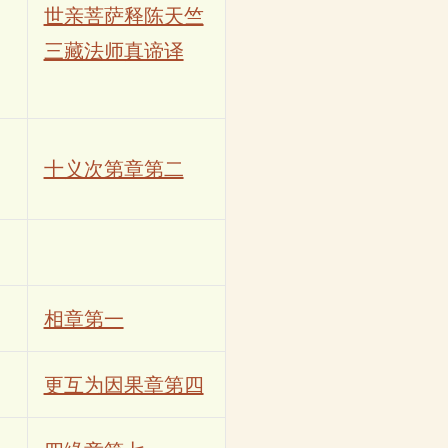
世亲菩萨释陈天竺
三藏法师真谛译
十义次第章第二
相章第一
更互为因果章第四