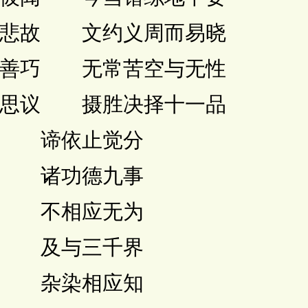
悲故 文约义周而易晓
善巧 无常苦空与无性
思议 摄胜决择十一品
 谛依止觉分
 诸功德九事
 不相应无为
 及与三千界
 杂染相应知