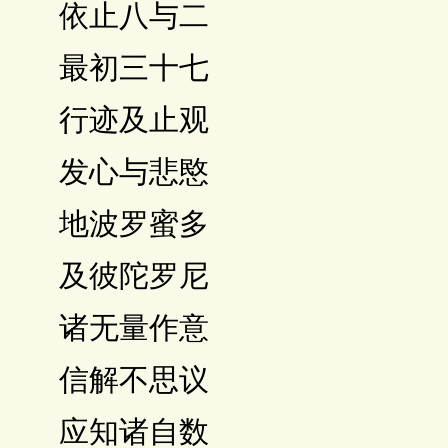
 依止八与二
 最初三十七
 行迹及止观
 发心与悲愍
 地波罗蜜多
 及彼陀罗尼
 诸无量作意
 信解不思议
 应知诸自数