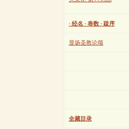
· 经名 · 卷数 · 跋序
显扬圣教论颂
全藏目录