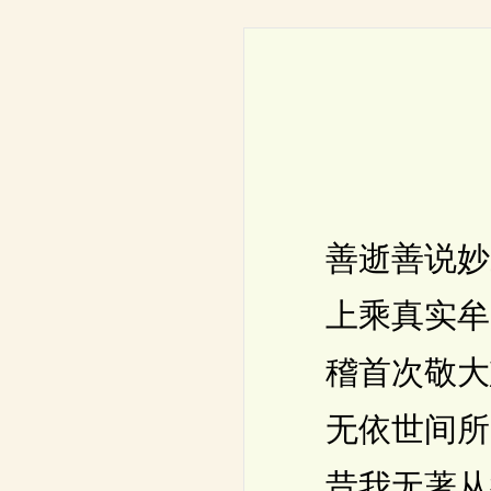
善逝善说妙
上乘真实牟
稽首次敬大
无依世间所
昔我无著从