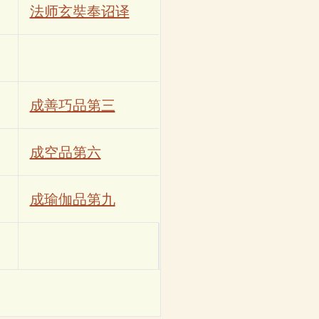
法师玄奘奉诏译
成善巧品第三
成空品第六
成瑜伽品第九