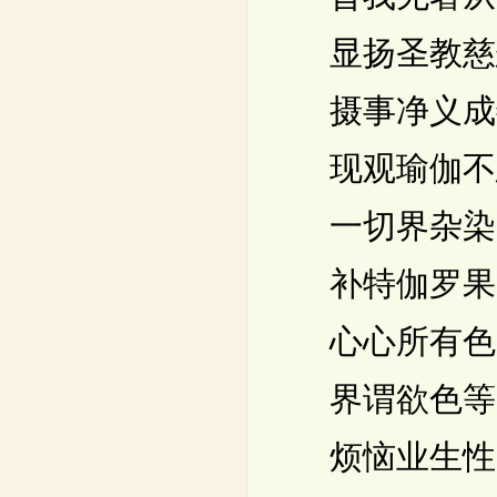
显扬圣教慈
摄事净义成
现观瑜伽不
一切界杂染
补特伽罗果
心心所有色
界谓欲色等
烦恼业生性