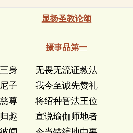
显扬圣教论颂
摄事品第一
三身 无畏无流证教法
尼子 我今至诚先赞礼
慈尊 将绍种智法王位
归趣 宣说瑜伽师地者
彼闻 今当错综地中要