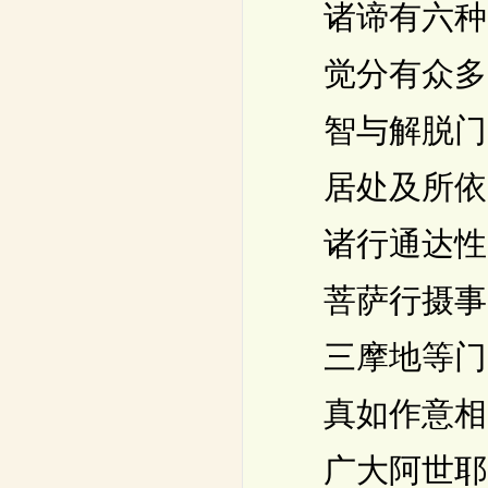
诸谛有六种
觉分有众多
智与解脱门
居处及所依
诸行通达性
菩萨行摄事
三摩地等门
真如作意相
广大阿世耶