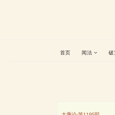
首页
闻法
破
大乘论·第1195部