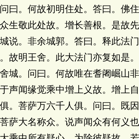
问曰。何故初明住处。答曰。佛
众生敬此处故。增长善根。是故
城说。非余城郭。答曰。释此法
。故明王舍。此大法门亦复如是
舍城。问曰。何故唯在耆阇崛山
于声闻缘觉乘中增上义故。增上
俱。菩萨万六千人俱。问曰。既
菩萨大名称众。说声闻众有何义
大乘中所有疑心。为除彼疑故。