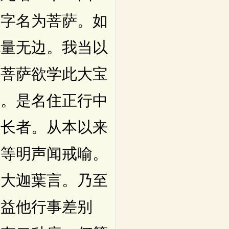
名字名为菩萨。如
无量无边。我当以
。菩萨欲学此大宝
是。是名住正行中
生长者。从本以来
是等明声闻戒喻。
告大迦葉言。乃至
饶益他行事差别