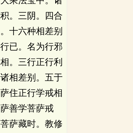
有大乘法宝中。诸
二积。三阴。四合
萨。十六种相差别
邪行已。名为行邪
行相。三行正行利
行诸相差别。五于
菩萨住正行学戒相
菩萨善学菩萨戒
彼菩萨藏时。教修