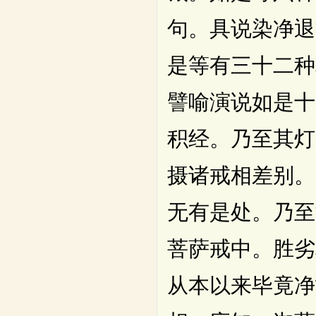
句。具说染净退
是等有三十二种
譬喻演说如是十
积经。乃至其灯
摄诸戒相差别。
无有是处。乃至
菩萨戒中。胜劣
从本以来毕竟净