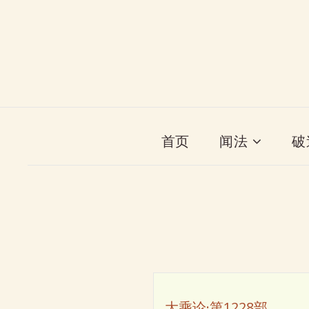
首页
闻法
破
大乘论·第1228部