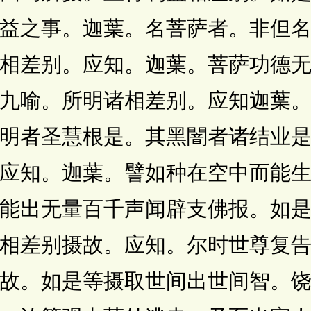
益之事。迦葉。名菩萨者。非但
相差别。应知。迦葉。菩萨功德
九喻。所明诸相差别。应知迦葉
明者圣慧根是。其黑闇者诸结业
应知。迦葉。譬如种在空中而能
能出无量百千声闻辟支佛报。如
相差别摄故。应知。尔时世尊复
故。如是等摄取世间出世间智。