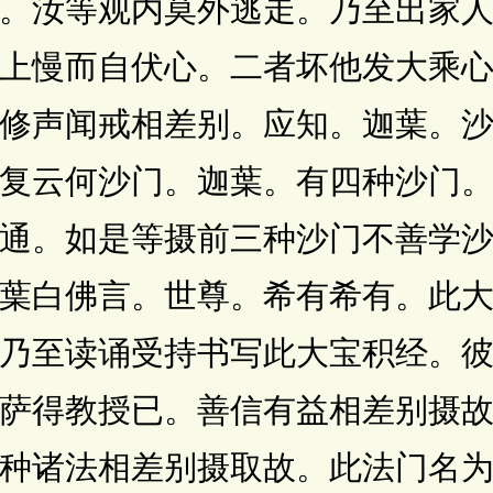
。汝等观内莫外逃走。乃至出家
上慢而自伏心。二者坏他发大乘
修声闻戒相差别。应知。迦葉。
复云何沙门。迦葉。有四种沙门
通。如是等摄前三种沙门不善学
葉白佛言。世尊。希有希有。此
乃至读诵受持书写此大宝积经。
萨得教授已。善信有益相差别摄
种诸法相差别摄取故。此法门名