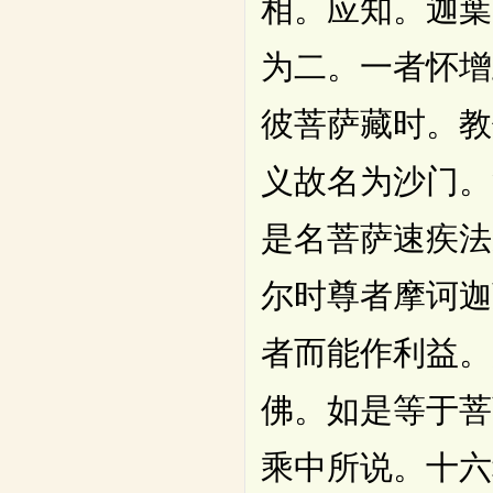
相。应知。迦葉
为二。一者怀增
彼菩萨藏时。教
义故名为沙门。
是名菩萨速疾法
尔时尊者摩诃迦
者而能作利益。
佛。如是等于菩
乘中所说。十六