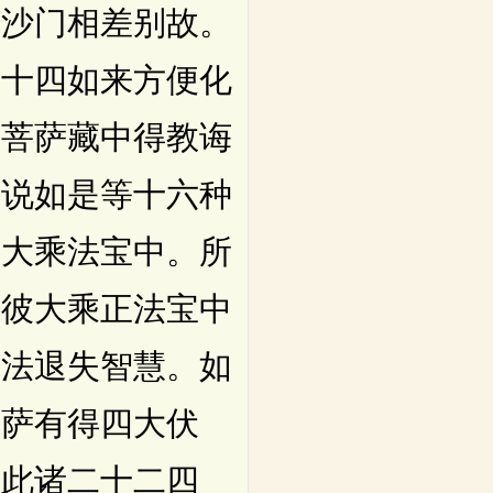
学沙门相差别故。
。十四如来方便化
于菩萨藏中得教诲
萨说如是等十六种
彼大乘法宝中。所
何彼大乘正法宝中
四法退失智慧。如
菩萨有得四大伏
是此诸二十二四