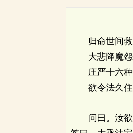
归命世间救
大悲降魔怨
庄严十六种
欲令法久住
问曰。汝欲释