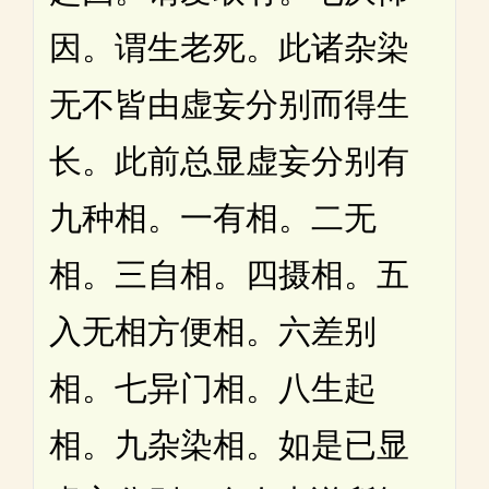
因。谓生老死。此诸杂染
无不皆由虚妄分别而得生
长。此前总显虚妄分别有
九种相。一有相。二无
相。三自相。四摄相。五
入无相方便相。六差别
相。七异门相。八生起
相。九杂染相。如是已显