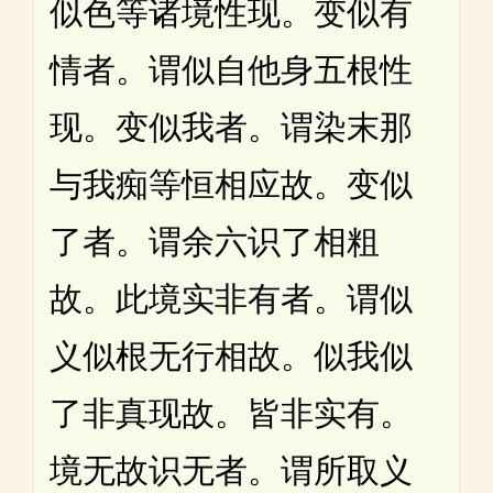
似色等诸境性现。变似有
情者。谓似自他身五根性
现。变似我者。谓染末那
与我痴等恒相应故。变似
了者。谓余六识了相粗
故。此境实非有者。谓似
义似根无行相故。似我似
了非真现故。皆非实有。
境无故识无者。谓所取义