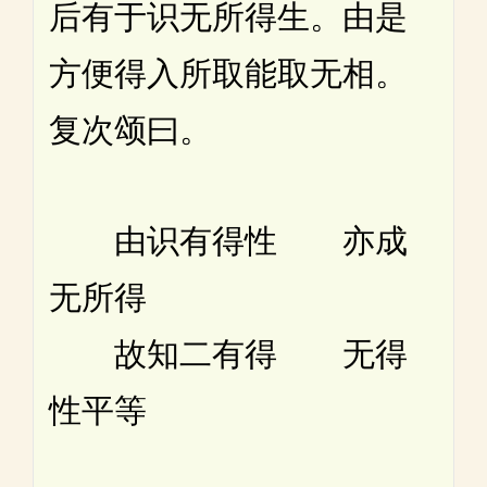
后有于识无所得生。由是
方便得入所取能取无相。
复次颂曰。
由识有得性 亦成
无所得
故知二有得 无得
性平等