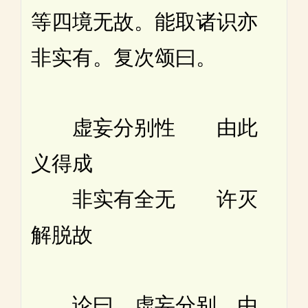
等四境无故。能取诸识亦
非实有。复次颂曰。
虚妄分别性 由此
义得成
非实有全无 许灭
解脱故
论曰。虚妄分别。由