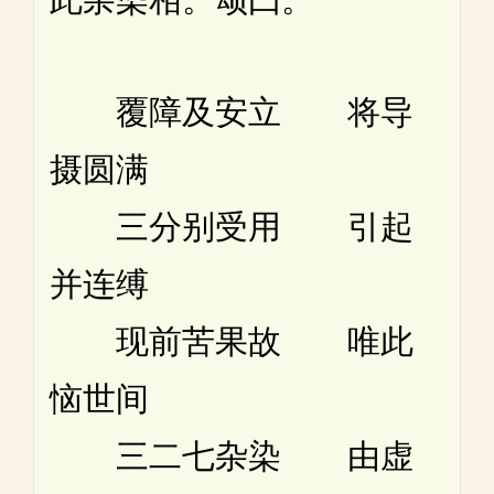
覆障及安立 将导
摄圆满
三分别受用 引起
并连缚
现前苦果故 唯此
恼世间
三二七杂染 由虚