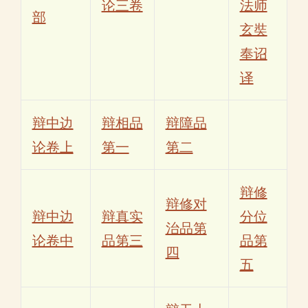
论三卷
法师
部
玄奘
奉诏
译
辩中边
辩相品
辩障品
论卷上
第一
第二
辩修
辩修对
辩中边
辩真实
分位
治品第
论卷中
品第三
品第
四
五