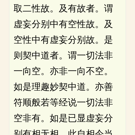
取二性故。及有故者。谓
虚妄分别中有空性故。及
空性中有虚妄分别故。是
则契中道者。谓一切法非
一向空。亦非一向不空。
如是理趣妙契中道。亦善
符顺般若等经说一切法非
空非有。如是已显虚妄分
别有相无相。此自相今当