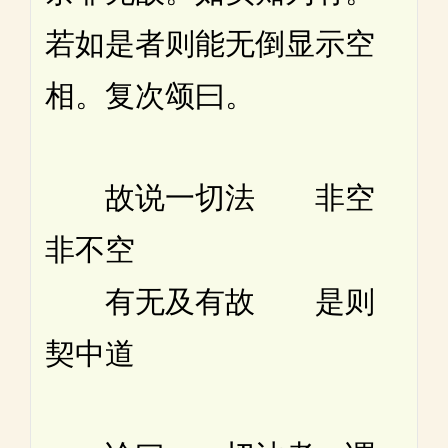
若如是者则能无倒显示空
相。复次颂曰。
故说一切法 非空
非不空
有无及有故 是则
契中道