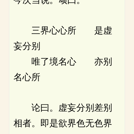
三界心心所 是虚
妄分别
唯了境名心 亦别
名心所
论曰。虚妄分别差别
相者。即是欲界色无色界