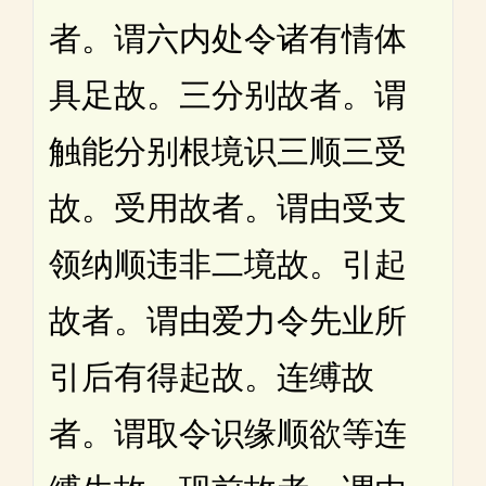
者。谓六内处令诸有情体
具足故。三分别故者。谓
触能分别根境识三顺三受
故。受用故者。谓由受支
领纳顺违非二境故。引起
故者。谓由爱力令先业所
引后有得起故。连缚故
者。谓取令识缘顺欲等连