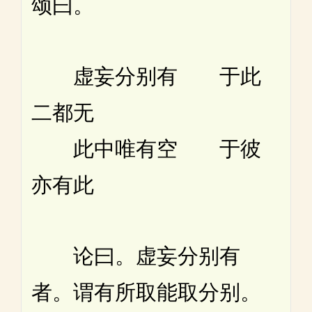
颂曰。
虚妄分别有 于此
二都无
此中唯有空 于彼
亦有此
论曰。虚妄分别有
者。谓有所取能取分别。