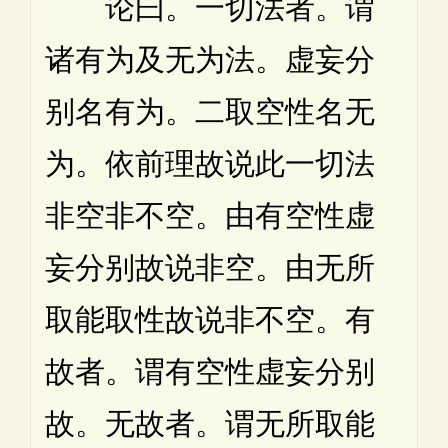
论曰。一切法者。谓
诸有为及无为法。虚妄分
别名有为。二取空性名无
为。依前理故说此一切法
非空非不空。由有空性虚
妄分别故说非空。由无所
取能取性故说非不空。有
故者。谓有空性虚妄分别
故。无故者。谓无所取能