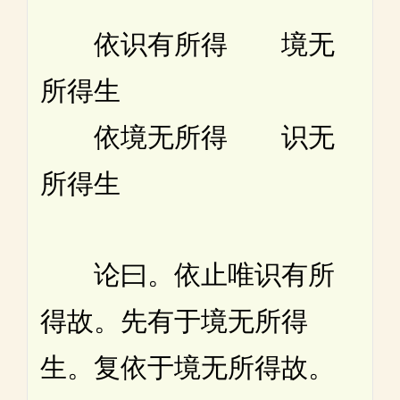
依识有所得 境无
所得生
依境无所得 识无
所得生
论曰。依止唯识有所
得故。先有于境无所得
生。复依于境无所得故。