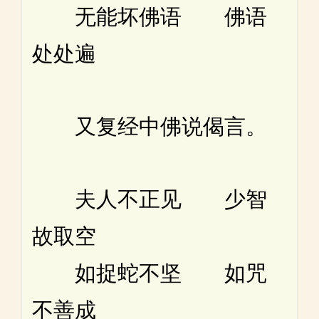
无能坏佛语 佛语
处处遍
又复经中佛说偈言。
夫人不正见 少智
故取空
如捉蛇不坚 如咒
不善成