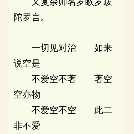
又复余师名罗睺罗跋
陀罗言。
一切见对治 如来
说空是
不爱空不著 著空
空亦物
不爱空不空 此二
非不爱