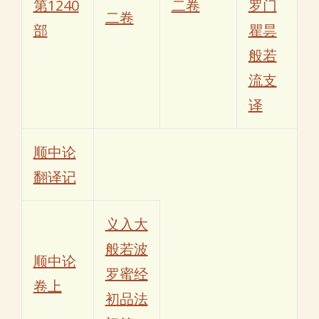
第1240
二卷
罗门
二卷
部
瞿昙
般若
流支
译
顺中论
翻译记
义入大
般若波
顺中论
罗蜜经
卷上
初品法