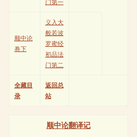
门第一
义入大
般若波
顺中论
罗蜜经
卷下
初品法
门第二
全藏目
返回总
录
站
顺中论翻译记