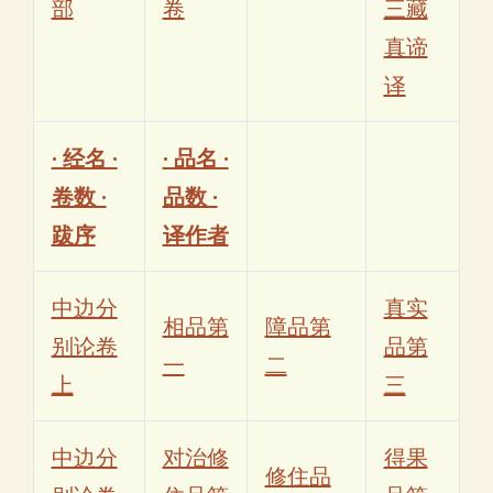
部
卷
三藏
真谛
译
· 经名 ·
· 品名 ·
卷数 ·
品数 ·
跋序
译作者
中边分
真实
相品第
障品第
别论卷
品第
一
二
上
三
中边分
对治修
得果
修住品