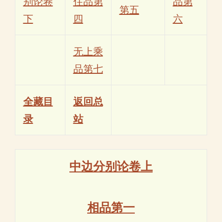
别论卷
住品第
品第
第五
下
四
六
无上乘
品第七
全藏目
返回总
录
站
中边分别论卷上
相品第一