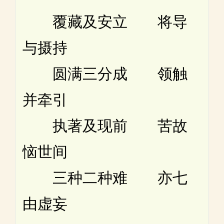
覆藏及安立 将导
与摄持
圆满三分成 领触
并牵引
执著及现前 苦故
恼世间
三种二种难 亦七
由虚妄