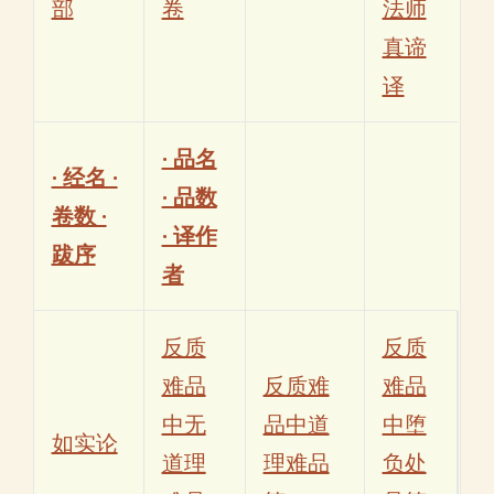
部
卷
法师
真谛
译
· 品名
· 经名 ·
· 品数
卷数 ·
· 译作
跋序
者
反质
反质
难品
反质难
难品
中无
品中道
中堕
如实论
道理
理难品
负处