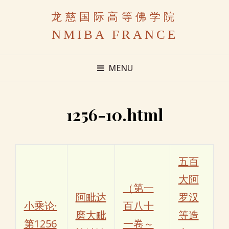
龙慈国际高等佛学院
NMIBA FRANCE
MENU
1256-10.html
五百
大阿
（第一
阿毗达
罗汉
小乘论·
百八十
磨大毗
等造
第1256
一卷～