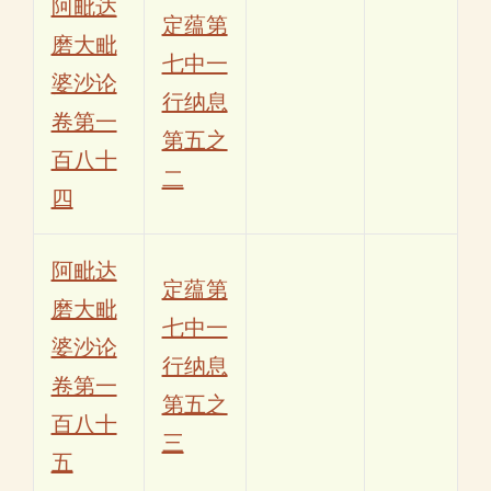
阿毗达
定蕴第
磨大毗
七中一
婆沙论
行纳息
卷第一
第五之
百八十
二
四
阿毗达
定蕴第
磨大毗
七中一
婆沙论
行纳息
卷第一
第五之
百八十
三
五