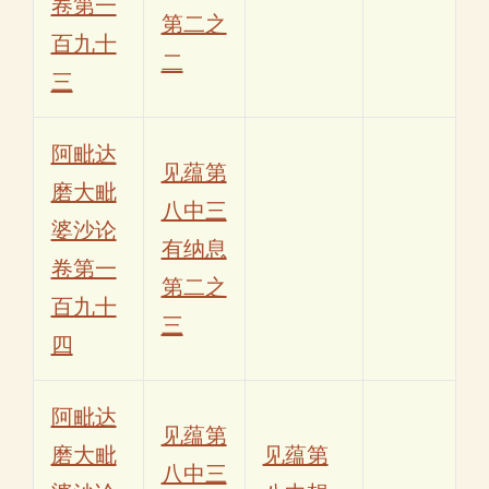
卷第一
第二之
百九十
二
三
阿毗达
见蕴第
磨大毗
八中三
婆沙论
有纳息
卷第一
第二之
百九十
三
四
阿毗达
见蕴第
磨大毗
见蕴第
八中三