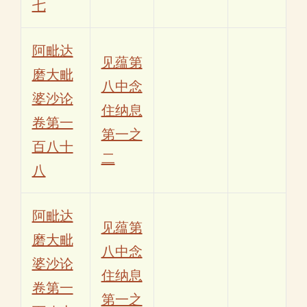
七
阿毗达
见蕴第
磨大毗
八中念
婆沙论
住纳息
卷第一
第一之
百八十
二
八
阿毗达
见蕴第
磨大毗
八中念
婆沙论
住纳息
卷第一
第一之