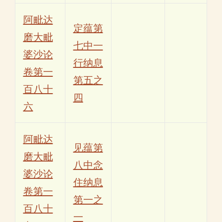
阿毗达
定蕴第
磨大毗
七中一
婆沙论
行纳息
卷第一
第五之
百八十
四
六
阿毗达
见蕴第
磨大毗
八中念
婆沙论
住纳息
卷第一
第一之
百八十
一