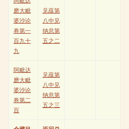
阿毗达
磨大毗
见蕴第
婆沙论
八中见
卷第一
纳息第
百九十
五之二
九
阿毗达
见蕴第
磨大毗
八中见
婆沙论
纳息第
卷第二
五之三
百