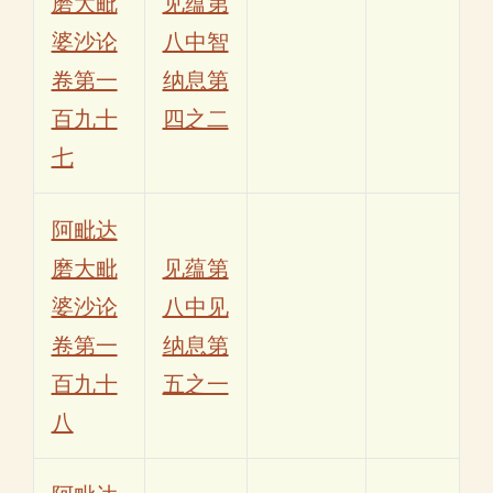
磨大毗
见蕴第
婆沙论
八中智
卷第一
纳息第
百九十
四之二
七
阿毗达
磨大毗
见蕴第
婆沙论
八中见
卷第一
纳息第
百九十
五之一
八