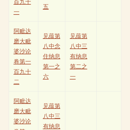
百九十
五
一
阿毗达
见蕴第
见蕴第
磨大毗
八中念
八中三
婆沙论
住纳息
有纳息
卷第一
第一之
第二之
百九十
六
一
二
阿毗达
见蕴第
磨大毗
八中三
婆沙论
有纳息