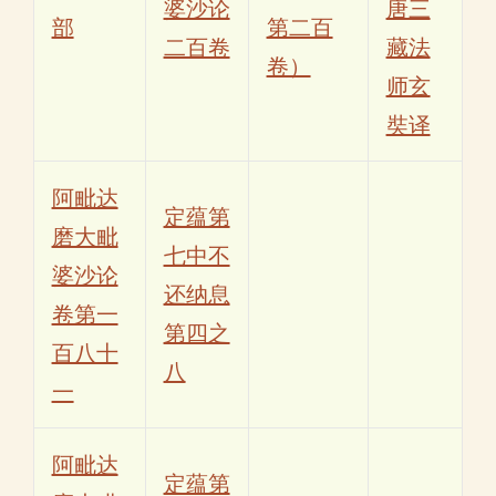
婆沙论
唐三
部
第二百
二百卷
藏法
卷）
师玄
奘译
阿毗达
定蕴第
磨大毗
七中不
婆沙论
还纳息
卷第一
第四之
百八十
八
一
阿毗达
定蕴第