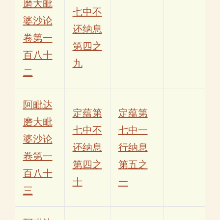
磨大毗
七中不
婆沙论
还纳息
卷第一
第四之
百八十
九
二
阿毗达
定蕴第
定蕴第
磨大毗
七中不
七中一
婆沙论
还纳息
行纳息
卷第一
第四之
第五之
百八十
十
一
三