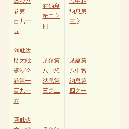
婆沙论
八中想
有纳息
卷第一
纳息第
第二之
百九十
三之一
四
五
阿毗达
磨大毗
见蕴第
见蕴第
婆沙论
八中想
八中智
卷第一
纳息第
纳息第
百九十
三之二
四之一
六
阿毗达