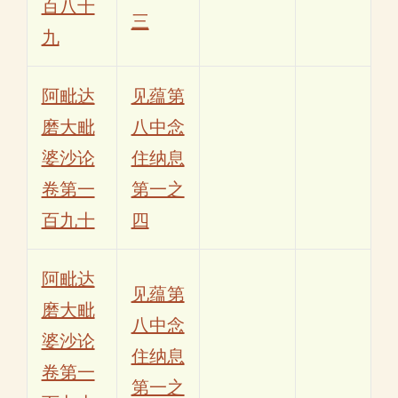
百八十
三
九
阿毗达
见蕴第
磨大毗
八中念
婆沙论
住纳息
卷第一
第一之
百九十
四
阿毗达
见蕴第
磨大毗
八中念
婆沙论
住纳息
卷第一
第一之