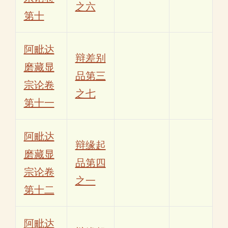
之六
第十
阿毗达
辩差别
磨藏显
品第三
宗论卷
之七
第十一
阿毗达
辩缘起
磨藏显
品第四
宗论卷
之一
第十二
阿毗达