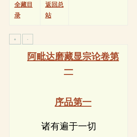
全藏目
返回总
录
站
阿毗达磨藏显宗论卷第
一
序品第一
诸有遍于一切