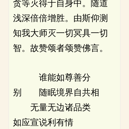
贪等灭得于自身中。随道
浅深倍倍增胜。由斯仰测
知我大师灭一切冥具一切
智。故赞颂者颂赞佛言。
谁能如尊善分
别 随眠境界自共相
无量无边诸品类
如应宣说利有情