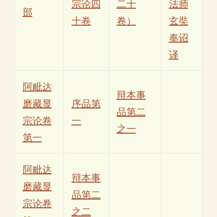
宗论四
二十
法师
部
十卷
卷）
玄奘
奉诏
译
阿毗达
辩本事
磨藏显
序品第
品第二
宗论卷
一
之一
第一
阿毗达
辩本事
磨藏显
品第二
宗论卷
之二