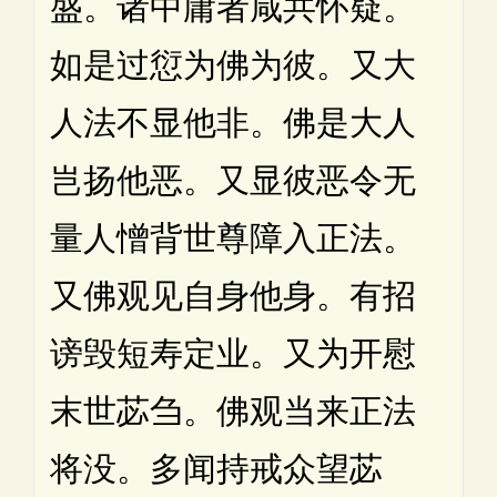
盛。诸中庸者咸共怀疑。
如是过愆为佛为彼。又大
人法不显他非。佛是大人
岂扬他恶。又显彼恶令无
量人憎背世尊障入正法。
又佛观见自身他身。有招
谤毁短寿定业。又为开慰
末世苾刍。佛观当来正法
将没。多闻持戒众望苾