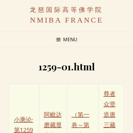
龙慈国际高等佛学院
NMIBA FRANCE
MENU
1259-01.html
尊者
众贤
阿毗达
（第一
造唐
小乘论·
磨藏显
卷～第
三藏
第1259