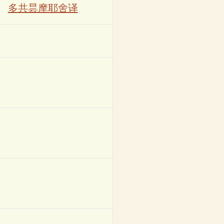
多共昙摩耶舍译