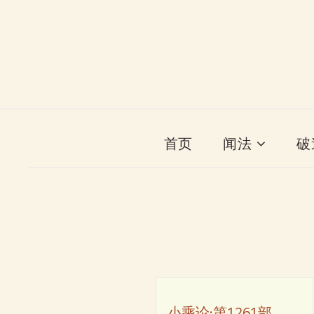
首页
闻法
破
小乘论·第1261部