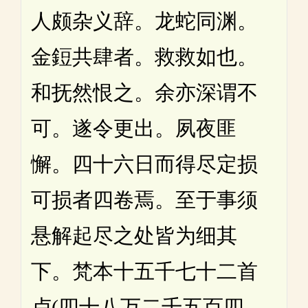
人颇杂义辞。龙蛇同渊。
金鋀共肆者。救救如也。
和抚然恨之。余亦深谓不
可。遂令更出。夙夜匪
懈。四十六日而得尽定损
可损者四卷焉。至于事须
悬解起尽之处皆为细其
下。梵本十五千七十二首
卢(四十八万二千五百四