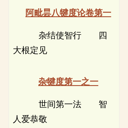
阿毗昙八犍度论卷第一
杂结使智行 四
大根定见
杂犍度第一之一
世间第一法 智
人爱恭敬