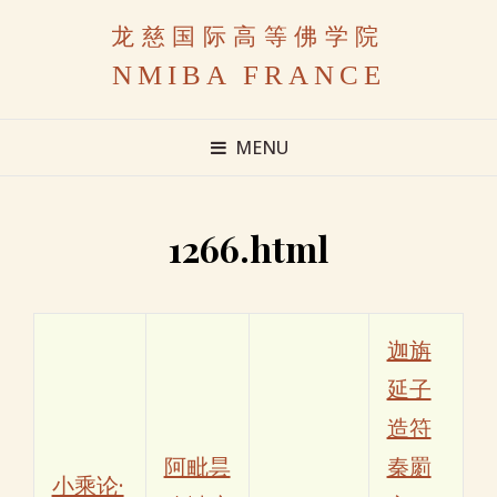
龙慈国际高等佛学院
NMIBA FRANCE
MENU
1266.html
迦旃
延子
造符
阿毗昙
秦罽
小乘论·