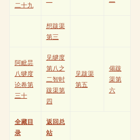
二十九
想跋渠
第三
见犍度
阿毗昙
第八之
偈跋
八犍度
见跋渠
二智时
渠第
论卷第
第五
跋渠第
六
三十
四
全藏目
返回总
录
站