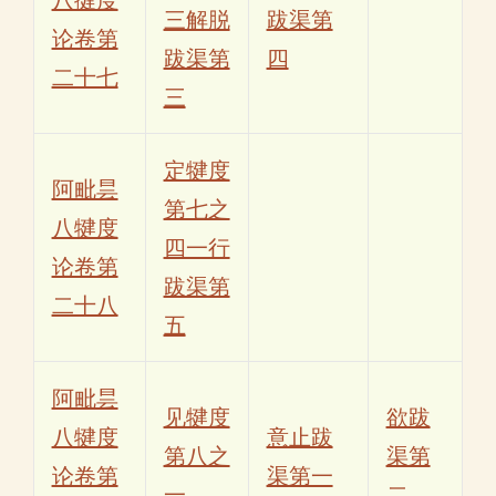
三解脱
跋渠第
论卷第
跋渠第
四
二十七
三
定犍度
阿毗昙
第七之
八犍度
四一行
论卷第
跋渠第
二十八
五
阿毗昙
见犍度
欲跋
八犍度
意止跋
第八之
渠第
论卷第
渠第一
一
二