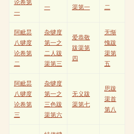
论卷第
一
渠第一
二
一
阿毗昙
杂犍度
无惭
爱恭敬
八犍度
第一之
愧跋
跋渠第
论卷第
二人跋
渠第
四
二
渠第三
五
阿毗昙
杂犍度
思跋
八犍度
第一之
无义跋
渠首
论卷第
三色跋
渠第七
第八
三
渠第六