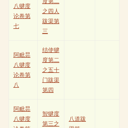
度第二
八犍度
之四人
论卷第
跋渠第
七
三
结使犍
阿毗昙
度第二
八犍度
之五十
论卷第
门跋渠
八
第四
阿毗昙
智犍度
八犍度
八道跋
第三之