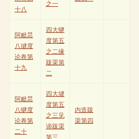
之一
十八
四大犍
阿毗昙
度第五
八揵度
之二缘
论卷第
跋渠第
十九
二
四大揵
阿毗昙
度第五
八犍度
内造跋
之三见
论卷第
渠第四
谛跋渠
二十
第三