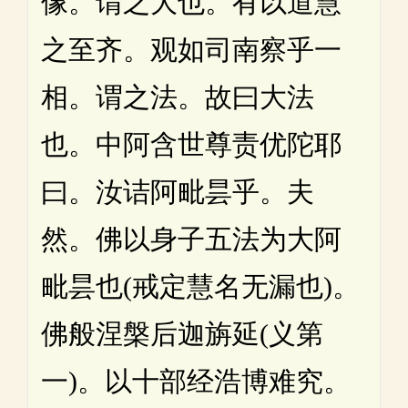
像。谓之大也。有以道慧
之至齐。观如司南察乎一
相。谓之法。故曰大法
也。中阿含世尊责优陀耶
曰。汝诘阿毗昙乎。夫
然。佛以身子五法为大阿
毗昙也(戒定慧名无漏也)。
佛般涅槃后迦旃延(义第
一)。以十部经浩博难究。