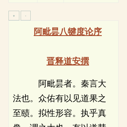
阿毗昙八犍度论序
晋释道安撰
阿毗昙者。秦言大
法也。众佑有以见道果之
至赜。拟性形容。执乎真