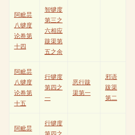
智犍度
阿毗昙
第三之
八犍度
六相应
论卷第
跋渠第
十四
五之余
阿毗昙
行犍度
邪语
八犍度
恶行跋
第四之
跋渠
论卷第
渠第一
一
第二
十五
行犍度
阿毗昙
第四之