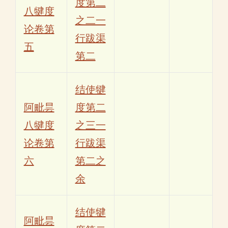
度第二
八犍度
之二一
论卷第
行跋渠
五
第二
结使犍
阿毗昙
度第二
八犍度
之三一
论卷第
行跋渠
六
第二之
余
结使犍
阿毗昙