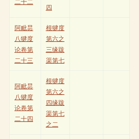
二十二
四
阿毗昙
根犍度
八犍度
第六之
论卷第
三缘跋
二十三
渠第七
根犍度
阿毗昙
第六之
八犍度
四缘跋
论卷第
渠第七
二十四
之二