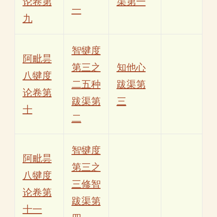
论卷第
渠第一
一
九
智犍度
阿毗昙
第三之
知他心
八犍度
二五种
跋渠第
论卷第
跋渠第
三
十
二
智犍度
阿毗昙
第三之
八犍度
三修智
论卷第
跋渠第
十一