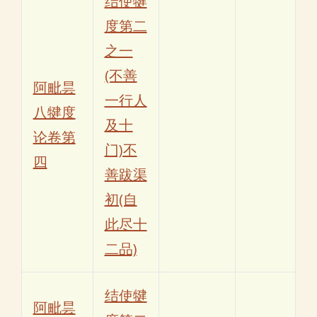
结使犍
度第二
之一
(不善
阿毗昙
一行人
八犍度
及十
论卷第
门)不
四
善跋渠
初(自
此尽十
二品)
结使犍
阿毗昙