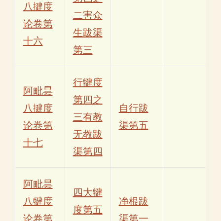
八揵度
二害众
论卷第
生跋渠
十六
第三
行犍度
阿毗昙
第四之
八揵度
自行跋
三有教
论卷第
渠第五
无教跋
十七
渠第四
阿毗昙
四大犍
八犍度
净根跋
度第五
论卷第
渠第一