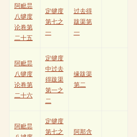
阿毗昙
定犍度
过去得
八犍度
第七之
跋渠第
论卷第
一
一
二十五
定犍度
阿毗昙
中过去
八犍度
缘跋渠
得跋渠
论卷第
第二
第一之
二十六
二
定犍度
阿毗昙
第七之
阿那含
八揵度