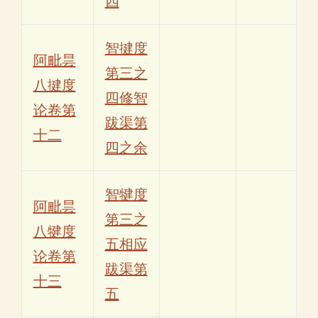
四
智揵度
阿毗昙
第三之
八揵度
四修智
论卷第
跋渠第
十二
四之余
智犍度
阿毗昙
第三之
八犍度
五相应
论卷第
跋渠第
十三
五