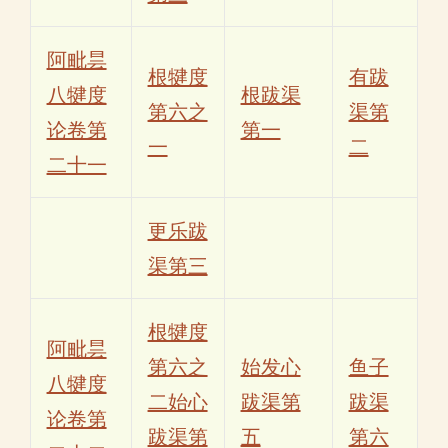
阿毗昙
根犍度
有跋
八犍度
根跋渠
第六之
渠第
论卷第
第一
一
二
二十一
更乐跋
渠第三
根犍度
阿毗昙
第六之
始发心
鱼子
八犍度
二始心
跋渠第
跋渠
论卷第
跋渠第
五
第六