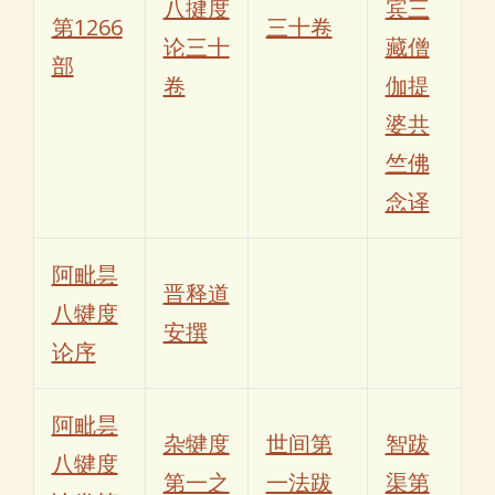
八揵度
宾三
第1266
三十卷
论三十
藏僧
部
卷
伽提
婆共
竺佛
念译
阿毗昙
晋释道
八犍度
安撰
论序
阿毗昙
杂犍度
世间第
智跋
八犍度
第一之
一法跋
渠第