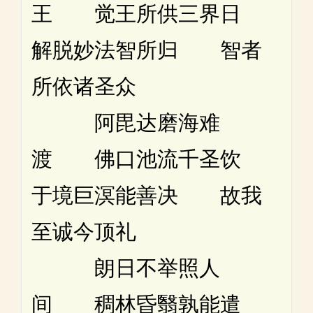
王 觉王所供三界日
解脱妙法智所归 智者
所依诸圣众
阿毘达磨海难
渡 佛口池流千圣饮
于境巨溟能善决 故我
至诚今顶礼
朗日不举照人
间 稠林昏翳孰能遣