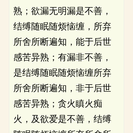
熟；欲漏无明漏是不善，
结缚随眠随烦恼缠，所弃
所舍所断遍知，能于后世
感苦异熟；有漏非不善，
是结缚随眠随烦恼缠所弃
所舍所断遍知，非于后世
感苦异熟；贪火瞋火痴
火，及欲爱是不善，结缚