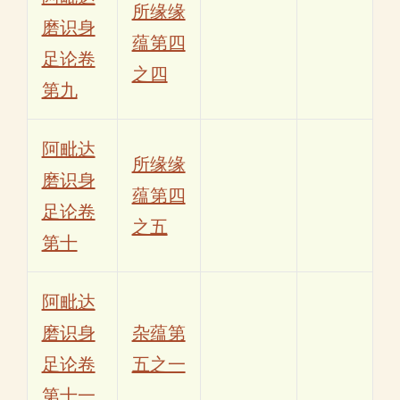
所缘缘
磨识身
蕴第四
足论卷
之四
第九
阿毗达
所缘缘
磨识身
蕴第四
足论卷
之五
第十
阿毗达
磨识身
杂蕴第
足论卷
五之一
第十一