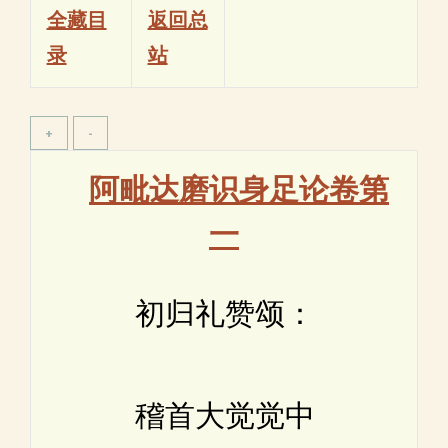
全藏目
返回总
录
站
阿毗达磨识身足论卷第
一
初归礼赞颂：
稽首大觉觉中