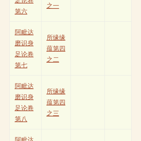
足论卷
之一
第六
阿毗达
所缘缘
磨识身
蕴第四
足论卷
之二
第七
阿毗达
所缘缘
磨识身
蕴第四
足论卷
之三
第八
阿毗达