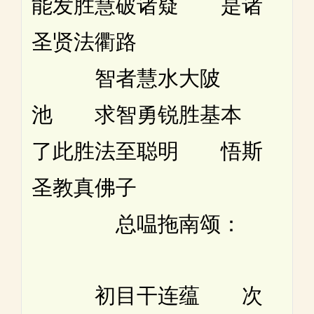
能发胜慧破诸疑 是诸
圣贤法衢路
智者慧水大陂
池 求智勇锐胜基本
了此胜法至聪明 悟斯
圣教真佛子
总嗢拖南颂：
初目干连蕴 次