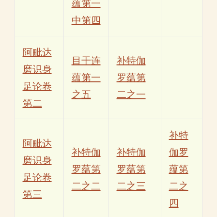
蕴第一
中第四
阿毗达
目干连
补特伽
磨识身
蕴第一
罗蕴第
足论卷
之五
二之一
第二
补特
阿毗达
补特伽
补特伽
伽罗
磨识身
罗蕴第
罗蕴第
蕴第
足论卷
二之二
二之三
二之
第三
四