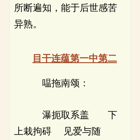
所断遍知，能于后世感苦
异熟。
目干连蕴第一中第二
嗢拖南颂：
瀑扼取系盖 下
上栽拘碍 见爱与随