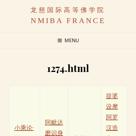
龙慈国际高等佛学院
NMIBA FRANCE
MENU
1274.html
提婆
设摩
阿罗
阿毗达
小乘论·
汉造
磨识身