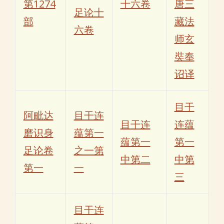
第1274
十六卷
唐三
足论十
部
藏法
六卷
师玄
奘奉
诏译
目干
阿毗达
目干连
目干连
连蕴
磨识身
蕴第一
蕴第一
第一
足论卷
之一第
中第二
中第
第一
一
三
目干连