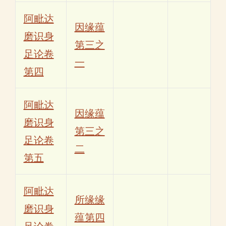
阿毗达
因缘蕴
磨识身
第三之
足论卷
一
第四
阿毗达
因缘蕴
磨识身
第三之
足论卷
二
第五
阿毗达
所缘缘
磨识身
蕴第四