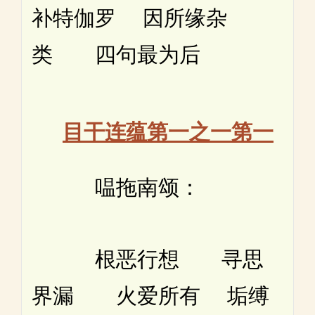
补特伽罗 因所缘杂
类 四句最为后
目干连蕴第一之一第一
嗢拖南颂：
根恶行想 寻思
界漏 火爱所有 垢缚