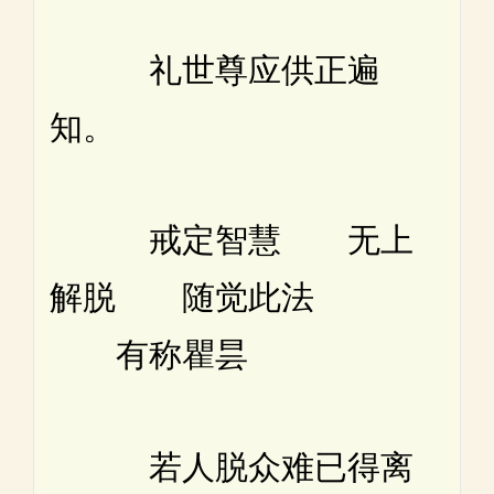
礼世尊应供正遍
知。
戒定智慧 无上
解脱 随觉此法
有称瞿昙
若人脱众难已得离