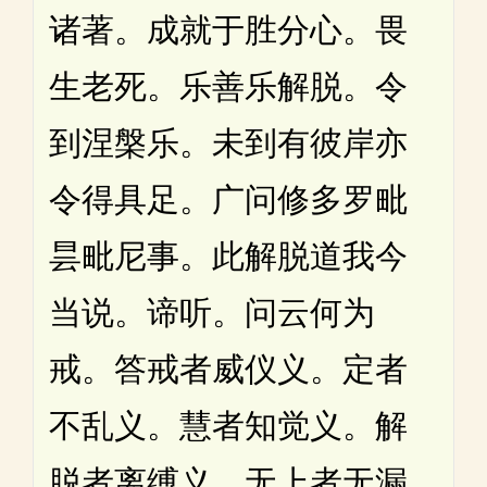
诸著。成就于胜分心。畏
生老死。乐善乐解脱。令
到涅槃乐。未到有彼岸亦
令得具足。广问修多罗毗
昙毗尼事。此解脱道我今
当说。谛听。问云何为
戒。答戒者威仪义。定者
不乱义。慧者知觉义。解
脱者离缚义。无上者无漏