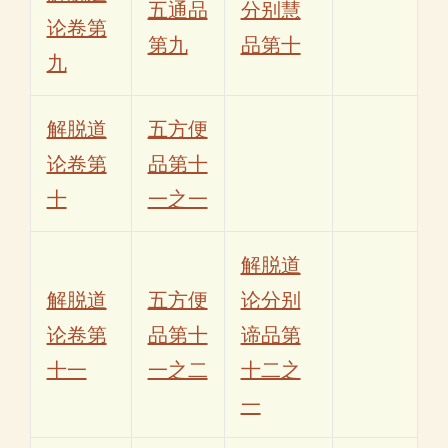
五通品
分别慧
论卷第
第九
品第十
九
解脱道
五方便
论卷第
品第十
十
一之一
解脱道
解脱道
五方便
论分别
论卷第
品第十
谛品第
十一
一之二
十二之
一