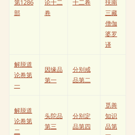
第1286
论十二
十二卷
扶南
部
卷
三藏
僧伽
婆罗
译
解脱道
因缘品
分别戒
论卷第
第一
品第二
一
觅善
解脱道
头陀品
分别定
知识
论卷第
第三
品第四
品第
二