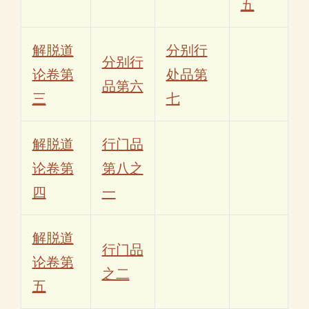
五
解脱道
分别行
分别行
论卷第
处品第
品第六
三
七
解脱道
行门品
论卷第
第八之
四
一
解脱道
行门品
论卷第
之二
五