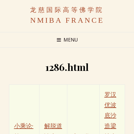
龙慈国际高等佛学院
NMIBA FRANCE
MENU
1286.html
罗汉
优波
底沙
小乘论·
解脱道
造梁