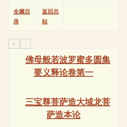
全藏目
返回总
录
站
佛母般若波罗蜜多圆集
要义释论卷第一
三宝尊菩萨造大域龙菩
萨造本论