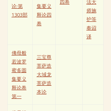
四卷
法大
论·第
集要义
师施
1303部
释论四
护等
卷
奉诏
译
佛母般
三宝尊
若波罗
菩萨造
蜜多圆
大域龙
集要义
菩萨造
释论卷
本论
第一