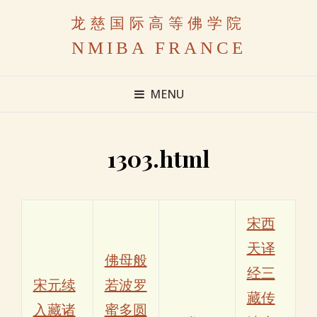
龙慈国际高等佛学院
NMIBA FRANCE
MENU
1303.html
宋西
天译
佛母般
经三
宋元续
若波罗
藏传
入藏诸
蜜多圆