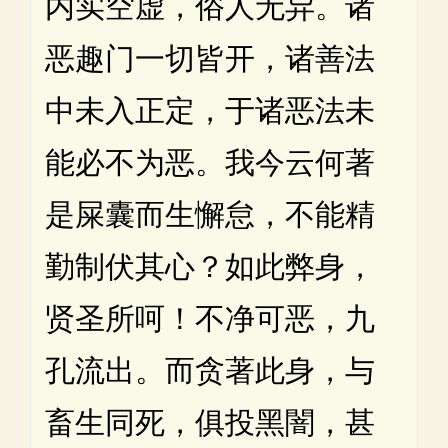
内实空虚，俗人无异。诸
恶趣门一切皆开，诸善法
中未入正定，于诸恶法未
能必不为恶。我今云何著
是屎囊而生懈怠，不能精
勤制伏其心？如此弊身，
贤圣所呵！不净可恶，九
孔流出。而贪著此身，与
畜生同死，俱投黑闇，甚