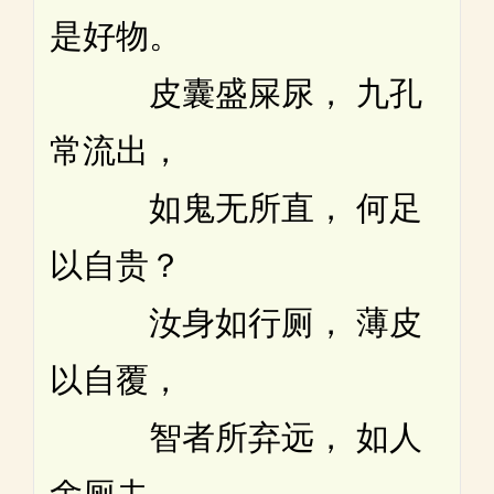
是好物。
皮囊盛屎尿， 九孔
常流出，
如鬼无所直， 何足
以自贵？
汝身如行厕， 薄皮
以自覆，
智者所弃远， 如人