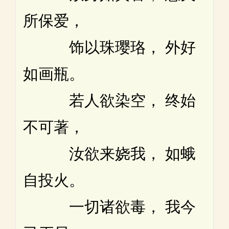
所保爱，
饰以珠璎珞， 外好
如画瓶。
若人欲染空， 终始
不可著，
汝欲来娆我， 如蛾
自投火。
一切诸欲毒， 我今