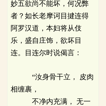
妙五欲尚不能坏，何况弊
者？如长老摩诃目揵连得
阿罗汉道，本妇将从伎
乐，盛自庄饰，欲坏目
连。目连尔时说偈言：
“汝身骨干立， 皮肉
相缠裹，
不净内充满， 无一