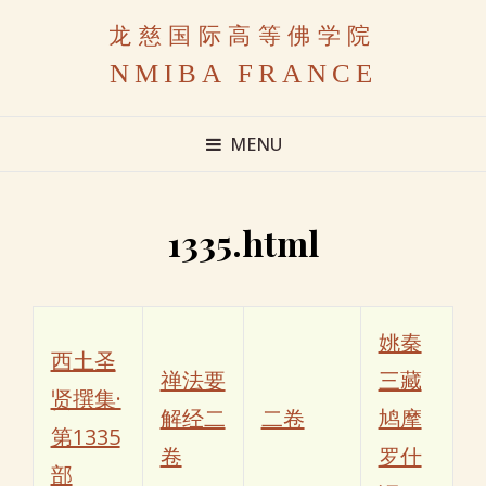
龙慈国际高等佛学院
NMIBA FRANCE
MENU
1335.html
姚秦
西土圣
禅法要
三藏
贤撰集·
解经二
二卷
鸠摩
第1335
卷
罗什
部