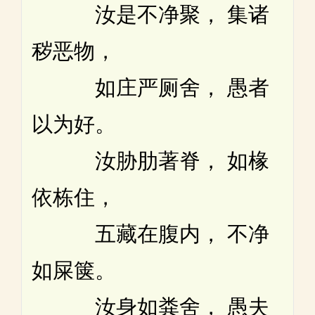
汝是不净聚， 集诸
秽恶物，
如庄严厕舍， 愚者
以为好。
汝胁肋著脊， 如椽
依栋住，
五藏在腹内， 不净
如屎箧。
汝身如粪舍， 愚夫