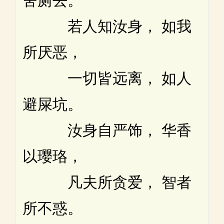
舍厕去。
若人知汝身， 如我
所厌恶，
一切皆远离， 如人
避屎坑。
汝身自严饰， 华香
以璎珞，
凡夫所贪爱， 智者
所不惑。