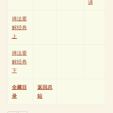
译
禅法要
解经卷
上
禅法要
解经卷
下
全藏目
返回总
录
站