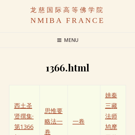
龙慈国际高等佛学院
NMIBA FRANCE
MENU
1366.html
姚秦
西土圣
三藏
思惟要
贤撰集·
法师
略法一
一卷
第1366
鸠摩
卷