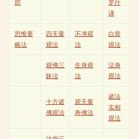
部
罗什
译
思惟要
四无量
不净观
白骨
略法
观法
法
观法
观佛三
生身观
法身
昧法
法
观法
诸法
十方诸
观无量
实相
佛观法
寿佛法
观法
法华三