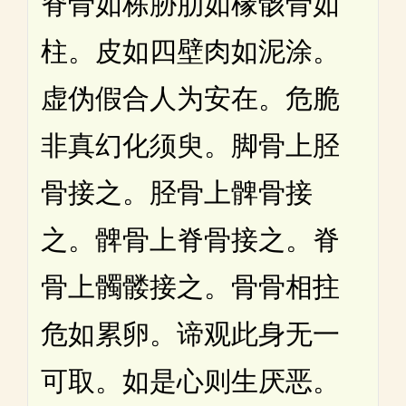
脊骨如栋胁肋如椽骸骨如
柱。皮如四壁肉如泥涂。
虚伪假合人为安在。危脆
非真幻化须臾。脚骨上胫
骨接之。胫骨上髀骨接
之。髀骨上脊骨接之。脊
骨上髑髅接之。骨骨相拄
危如累卵。谛观此身无一
可取。如是心则生厌恶。