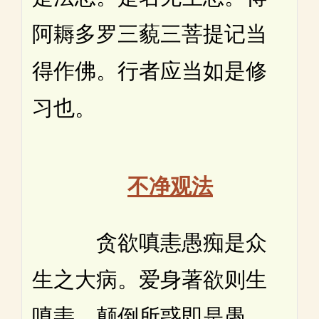
阿耨多罗三藐三菩提记当
得作佛。行者应当如是修
习也。
不净观法
贪欲嗔恚愚痴是众
生之大病。爱身著欲则生
嗔恚。颠倒所惑即是愚