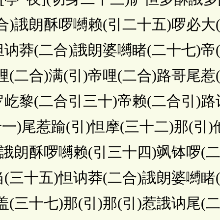
合)誐朗酥啰嚩赖(引二十五)啰必大(
)怛讷莽(二合)誐朗婆嚩睹(二十七)帝
哩(二合)满(引)帝哩(二合)路哥尾惹
屹黎(二合引三十)帝赖(二合引)路计
一)尾惹踰(引)怛摩(三十二)那(引)
)誐朗酥啰嚩赖(引三十四)飒钵啰(二
)当(三十五)怛讷莽(二合)誐朗婆嚩睹(
盖(三十七)那(引)那(引)惹誐讷尾(二