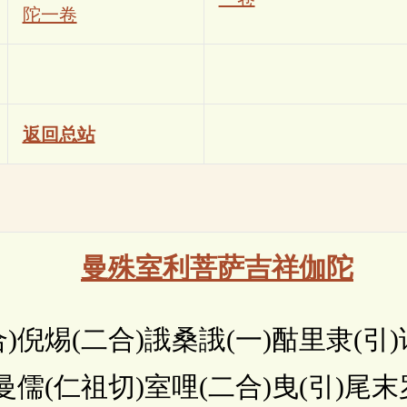
陀一卷
返回总站
曼殊室利菩萨吉祥伽陀
(二合)誐桑誐(一)酤里隶(引)讷
曼儒(仁祖切)室哩(二合)曳(引)尾末