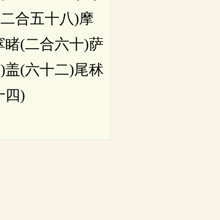
(二合五十八)摩
窣睹(二合六十)萨
)盖(六十二)尾秫
十四)