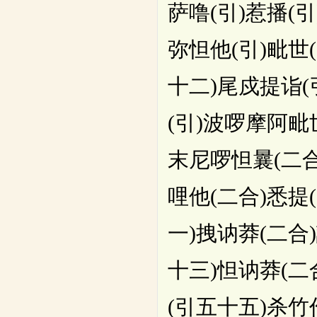
萨噜(引)惹播(
弥怛他(引)毗世
十二)尾戍提诣(
(引)波啰摩阿毗
末尼啰怛曩(二合
哩他(二合)悉提
一)拽讷莽(二合
十三)怛讷莽(二
(引五十五)杀竹