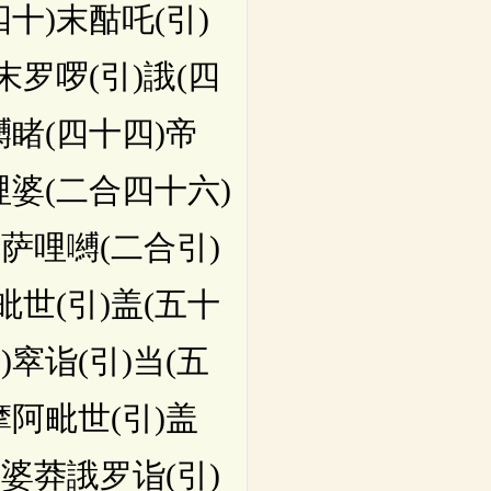
十)末酤吒(引)
末罗啰(引)誐(四
嚩睹(四十四)帝
哩婆(二合四十六)
萨哩嚩(二合引)
毗世(引)盖(五十
窣诣(引)当(五
摩阿毗世(引)盖
婆莽誐罗诣(引)