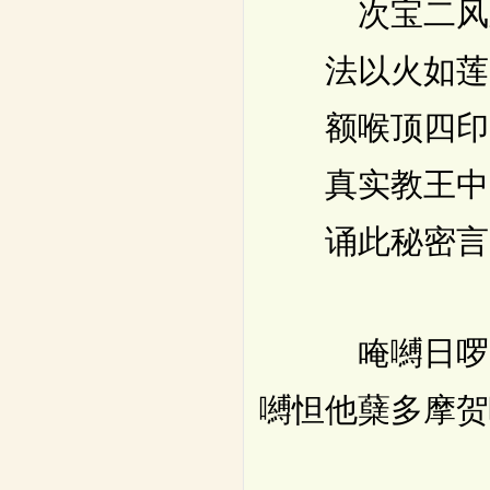
次宝二风宝(
法以火如莲
额喉顶四印
真实教王中
诵此秘密言
唵嚩日啰(二合
嚩怛他蘖多摩贺