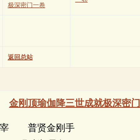
极深密门一卷
返回总站
金刚顶瑜伽降三世成就极深密
 普贤金刚手