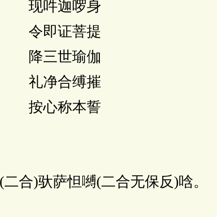
 现吽迦啰身
 令即证菩提
 降三世瑜伽
 礼净合缚摧
 按心称本誓
合)驮萨怛嚩(二合无保反)唅。