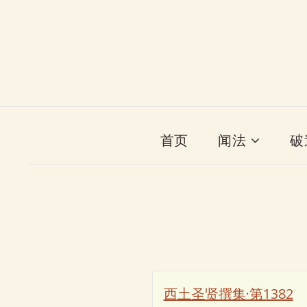
首页
闻法
破
西土圣贤撰集·第1382