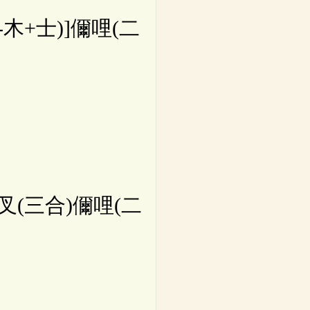
木+士)]儞哩(二
叉(三合)儞哩(二