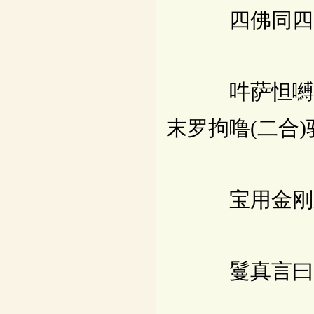
四佛同四印
吽萨怛嚩(二合)
末罗拘噜(二合)驮
宝用金刚宝(
鬘真言曰