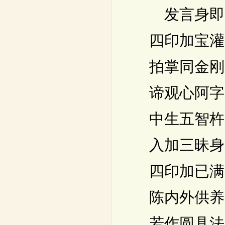
发言身即同
四印加宝灌
拍掌同金刚
谛观心阿字
中生五智杵
入加三昧身
四印加已满
陈内外供养
若作圆具法