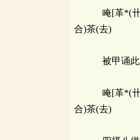
唵[革*(卄/(ㄇ
合)茶(去)
被甲诵此
唵[革*(卄/(ㄇ
合)茶(去)