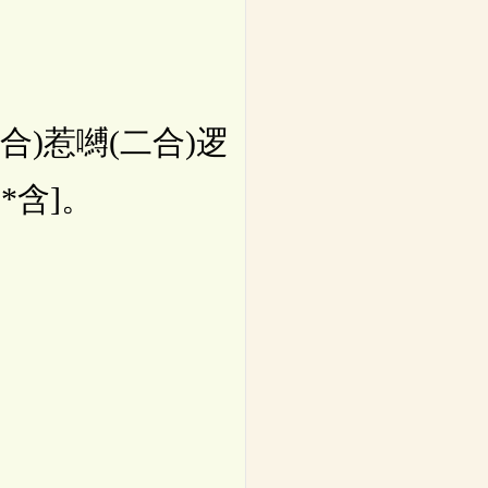
合)惹嚩(二合)逻
*含]。