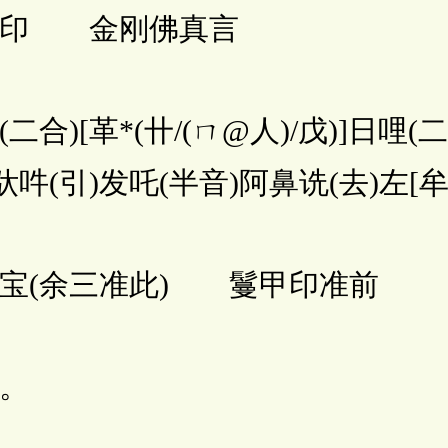
 金刚佛真言
[革*(卄/(ㄇ@人)/戊)]日哩(二
吽(引)发吒(半音)阿鼻诜(去)左[牟
余三准此) 鬘甲印准前
。