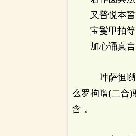
又普悦本誓
宝鬘甲拍等
加心诵真言
吽萨怛嚩(二合)
么罗拘噜(二合)
含]。