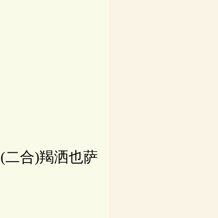
(二合)羯洒也萨