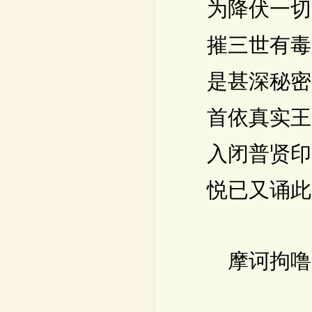
为降伏一切
摧三世有毒
是甚深秘密
首依真实王
入闭普贤印
悦已又诵此
摩诃拘噜(二