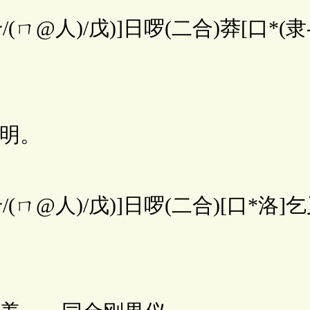
@人)/戊)]日啰(二合)莽[口*(隶-
明。
@人)/戊)]日啰(二合)[口*洛]乞