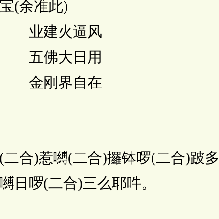
余准此)
 业建火逼风
 五佛大日用
 金刚界自在
)惹嚩(二合)攞钵啰(二合)跛多
嚩日啰(二合)三么耶吽。