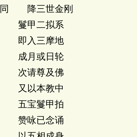
 降三世金刚
 鬘甲二拟系
 即入三摩地
 成月或日轮
 次请尊及佛
 又以本教中
 五宝鬘甲拍
 赞咏已念诵
 以五相成身