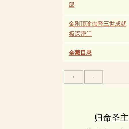
部
金刚顶瑜伽降三世成就
极深密门
全藏目录
归命圣主宰