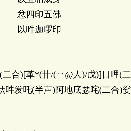
 忿四印五佛
 以吽迦啰印
[革*(卄/(ㄇ@人)/戊)]日哩(二
驮吽发吒(半声)阿地底瑟咤(二合)娑嚩