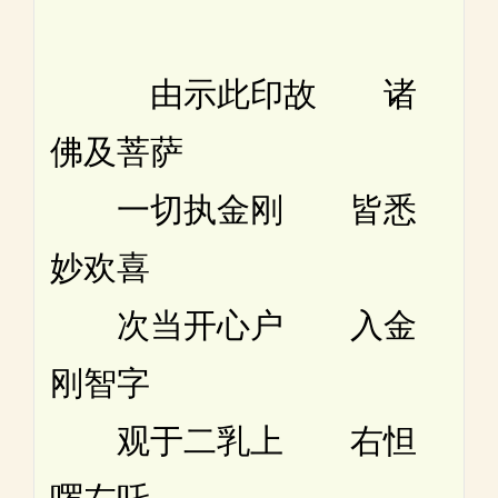
由示此印故 诸
佛及菩萨
一切执金刚 皆悉
妙欢喜
次当开心户 入金
刚智字
观于二乳上 右怛