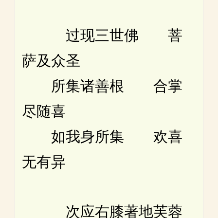
过现三世佛 菩
萨及众圣
所集诸善根 合掌
尽随喜
如我身所集 欢喜
无有异
次应右膝著地芙蓉