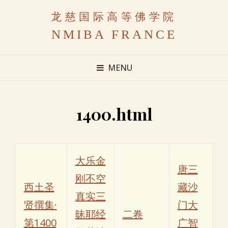
龙慈国际高等佛学院
NMIBA FRANCE
MENU
1400.html
大乐金
唐三
刚不空
西土圣
藏沙
真实三
贤撰集·
门大
昧耶经
二卷
第1400
广智