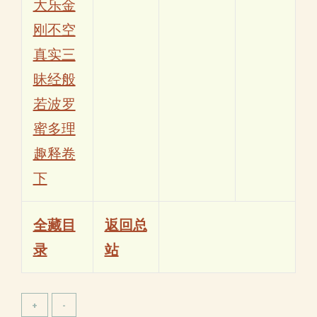
大乐金
刚不空
真实三
昧经般
若波罗
蜜多理
趣释卷
下
全藏目
返回总
录
站