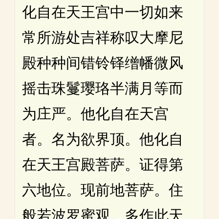
化自在天王宫中一切如来
常所游处吉祥称叹大摩尼
殿种种间错铃铎缯幡微风
摇击珠鬘璎珞半满月等而
为庄严。他化自在天宫
者。名为欲界顶。他化自
在天王宫殿菩萨。证得第
六地位。现前地菩萨。住
般若波罗蜜观。多作此天