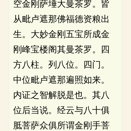
空金刚萨埵大曼茶罗。皆
从毗卢遮那佛福德资粮出
生。大妙金刚五宝所成金
刚峰宝楼阁其曼茶罗。四
方八柱。列八位。四门。
中位毗卢遮那遍照如来。
内证之智解脱是也。其八
位后当说。经云与八十俱
胝菩萨众俱所谓金刚手菩