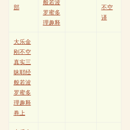
般若波
部
不空
罗蜜多
译
理趣释
大乐金
刚不空
真实三
昧耶经
般若波
罗蜜多
理趣释
卷上