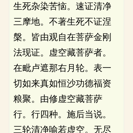
生死杂染苦恼。速证清净
三摩地。不著生死不证涅
槃。皆由观自在菩萨金刚
法现证。虚空藏菩萨者。
在毗卢遮那右月轮。表一
切如来真如恒沙功德福资
粮聚。由修虚空藏菩萨
行。行四种。施后当说。
三轮清净喻若虚空。无尽