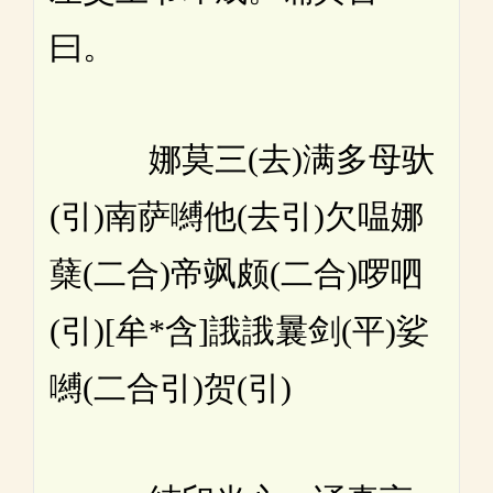
曰。
娜莫三(去)满多母驮
(引)南萨嚩他(去引)欠嗢娜
蘖(二合)帝飒颇(二合)啰呬
(引)[牟*含]誐誐曩剑(平)娑
嚩(二合引)贺(引)