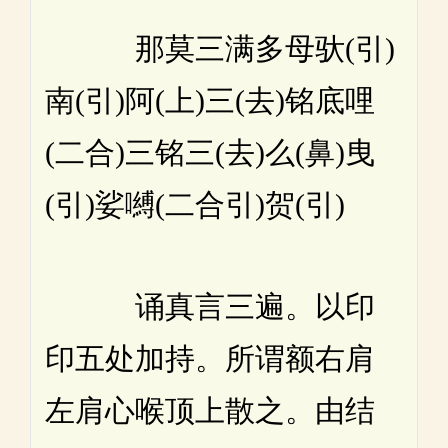
那莫三满多母驮(引)
南(引)阿(上)三(去)铭底哩
(二合)三铭三(去)么(鼻)曳
(引)娑嚩(二合引)贺(引)
诵真言三遍。以印
印五处加持。所谓额右肩
左肩心喉顶上散之。由结