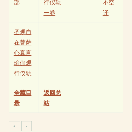
部
行仪轨
不空
一卷
译
圣观自
在菩萨
心真言
瑜伽观
行仪轨
全藏目
返回总
录
站