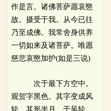
作是言。诸佛菩萨愿哀愍
故。摄受于我。从今已往
乃至成佛。我常舍身供养
一切如来及诸菩萨。唯愿
慈悲哀愍加护(如是三说)
次于最下方空中。
观贺字黑色。其字变成风
轮。其形半月。于风轮