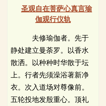
圣观自在菩萨心真言瑜
伽观行仪轨
夫修瑜伽者。先于
静处建立曼荼罗。以香水
散洒。以种种时华散于坛
上。行者先须澡浴著新净
衣。次入道场对尊像前。
五轮投地发殷重心。顶礼