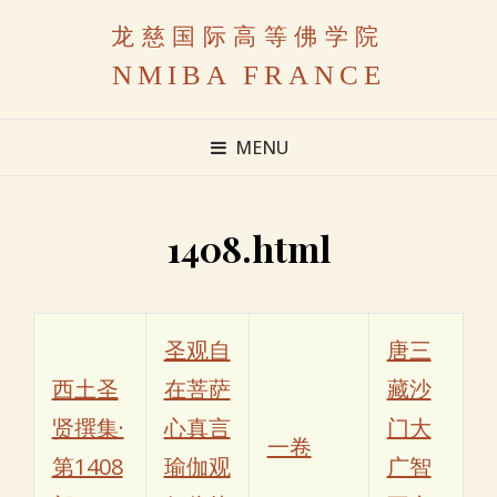
龙慈国际高等佛学院
NMIBA FRANCE
MENU
1408.html
圣观自
唐三
西土圣
在菩萨
藏沙
贤撰集·
心真言
门大
一卷
第1408
瑜伽观
广智