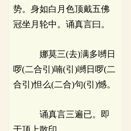
势。身如白月色顶戴五佛
冠坐月轮中。诵真言曰。
娜莫三(去)满多嚩日
啰(二合引)喃(引)嚩日啰(二
合引)怛么(二合)句(引)憾。
诵真言三遍已。即
于顶上散印。