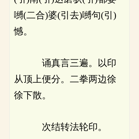
嚩(二合)婆(引去)嚩句(引)
憾。
诵真言三遍。以印
从顶上便分。二拳两边徐
徐下散。
次结转法轮印。