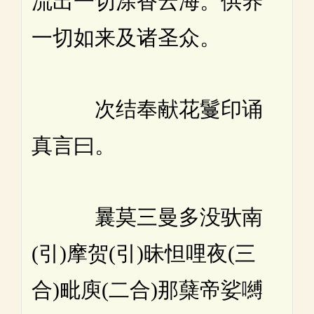
流出一切涂香云海。供养
一切如来及诸圣众。
次结奉献花鬘印诵
真言曰。
曩莫三曼多没驮南
(引)摩贺(引)昧怛哩夜(三
合)毗庾(二合)那蘖帝娑嚩