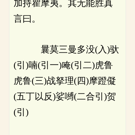
加持瞿摩夷。其无能胜真
言曰。
曩莫三曼多没(入)驮
(引)喃(引一)唵(引二)虎鲁
虎鲁(三)战拏理(四)摩蹬儗
(五丁以反)娑嚩(二合引)贺
(引)