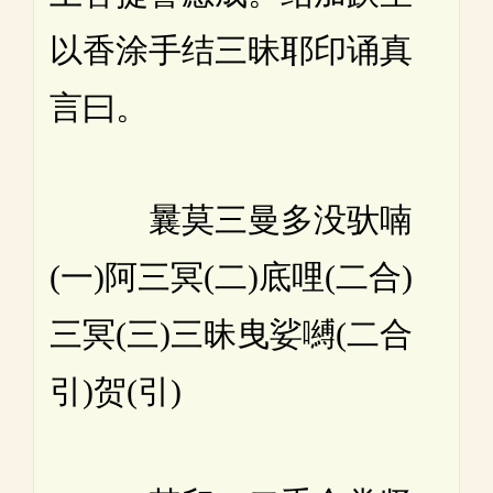
以香涂手结三昧耶印诵真
言曰。
曩莫三曼多没驮喃
(一)阿三冥(二)底哩(二合)
三冥(三)三昧曳娑嚩(二合
引)贺(引)