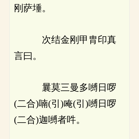
刚萨埵。
次结金刚甲胄印真
言曰。
曩莫三曼多嚩日啰
(二合)喃(引)唵(引)嚩日啰
(二合)迦嚩者吽。