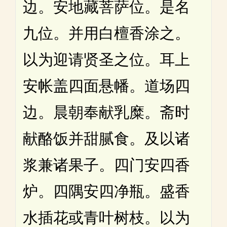
边。安地藏菩萨位。是名
九位。并用白檀香涂之。
以为迎请贤圣之位。耳上
安帐盖四面悬幡。道场四
边。晨朝奉献乳糜。斋时
献酪饭并甜腻食。及以诸
浆兼诸果子。四门安四香
炉。四隅安四净瓶。盛香
水插花或青叶树枝。以为