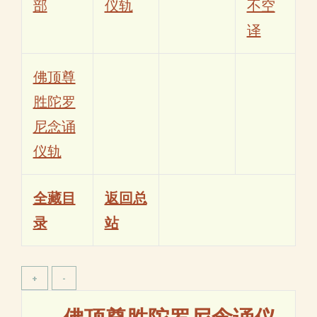
部
仪轨
不空
译
佛顶尊
胜陀罗
尼念诵
仪轨
全藏目
返回总
录
站
佛顶尊胜陀罗尼念诵仪