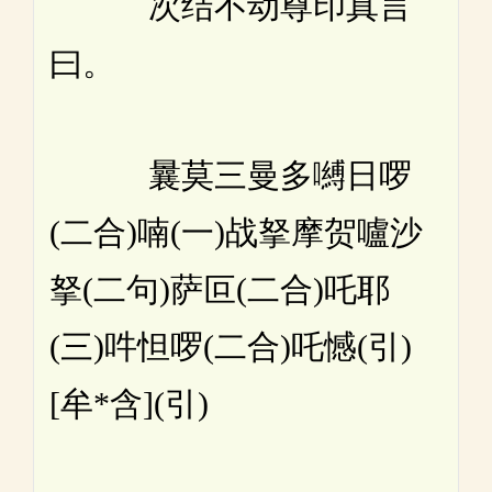
次结不动尊印真言
曰。
曩莫三曼多嚩日啰
(二合)喃(一)战拏摩贺嚧沙
拏(二句)萨叵(二合)吒耶
(三)吽怛啰(二合)吒憾(引)
[牟*含](引)