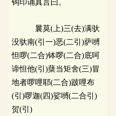
钩印诵真言曰。
曩莫(上)三(去)满驮
没驮南(引一)恶(二引)萨嚩
怛啰(二合)钵啰(二合)底呵
谛怛他(引)蘖当矩舍(三)冒
地者啰哩耶(二合)跛哩布
(引)啰迦(四)娑嚩(二合引)
贺(引)