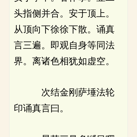
头指侧并合。安于顶上。
从顶向下徐徐下散。诵真
言三遍。即观自身等同法
界。离诸色相犹如虚空。
次结金刚萨埵法轮
印诵真言曰。