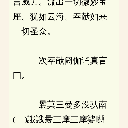
言威力。流出一切微妙宝
座。犹如云海。奉献如来
一切圣众。
次奉献阏伽诵真言
曰。
曩莫三曼多没驮南
(一)誐誐曩三摩三摩娑嚩