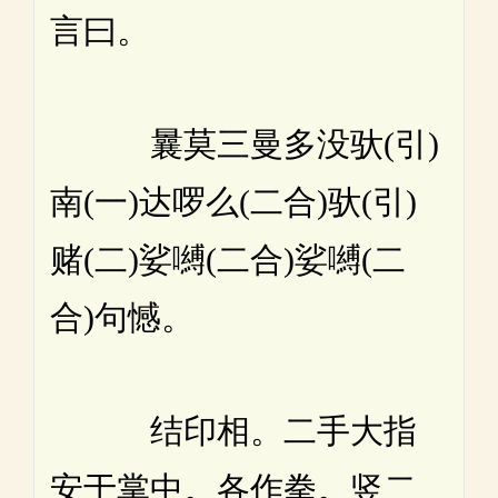
言曰。
曩莫三曼多没驮(引)
南(一)达啰么(二合)驮(引)
赌(二)娑嚩(二合)娑嚩(二
合)句憾。
结印相。二手大指
安于掌中。各作拳。竖二