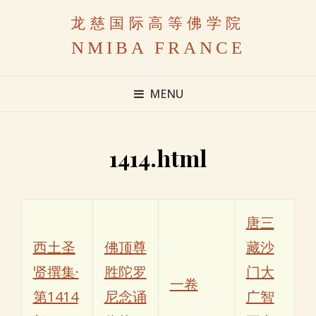
龙慈国际高等佛学院
NMIBA FRANCE
MENU
1414.html
唐三
西土圣
佛顶尊
藏沙
贤撰集·
胜陀罗
门大
一卷
第1414
尼念诵
广智