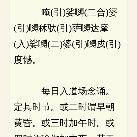
唵(引)娑嚩(二合)婆
(引)嚩秫驮(引)萨嚩达摩
(入)娑嚩(二)婆(引)嚩戍(引)
度憾。
每日入道场念诵。
定其时节。或二时谓早朝
黄昏。或三时加午时。或