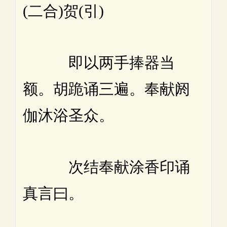
(二合)贺(引)
即以两手捧器当
额。胡跪诵三遍。奉献阏
伽沐浴圣众。
次结奉献涂香印诵
真言曰。