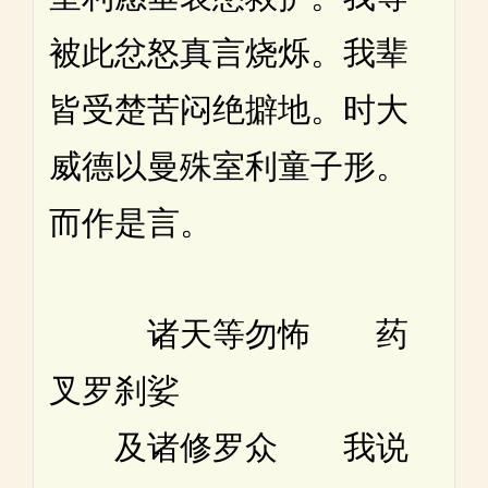
被此忿怒真言烧烁。我辈
皆受楚苦闷绝擗地。时大
威德以曼殊室利童子形。
而作是言。
诸天等勿怖 药
叉罗刹娑
及诸修罗众 我说