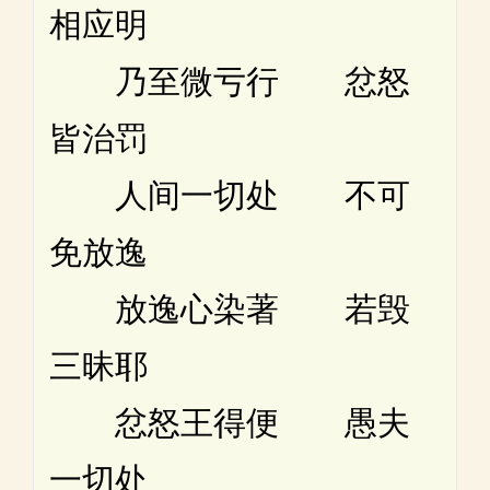
相应明
乃至微亏行 忿怒
皆治罚
人间一切处 不可
免放逸
放逸心染著 若毁
三昧耶
忿怒王得便 愚夫
一切处