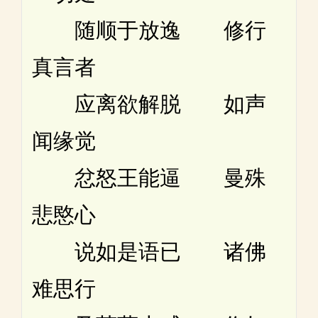
随顺于放逸 修行
真言者
应离欲解脱 如声
闻缘觉
忿怒王能逼 曼殊
悲愍心
说如是语已 诸佛
难思行