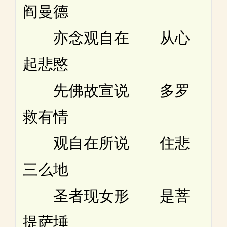
阎曼德
亦念观自在 从心
起悲愍
先佛故宣说 多罗
救有情
观自在所说 住悲
三么地
圣者现女形 是菩
提萨埵