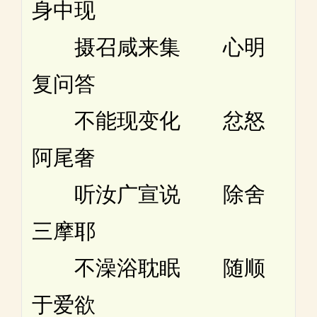
身中现
摄召咸来集 心明
复问答
不能现变化 忿怒
阿尾奢
听汝广宣说 除舍
三摩耶
不澡浴耽眠 随顺
于爱欲