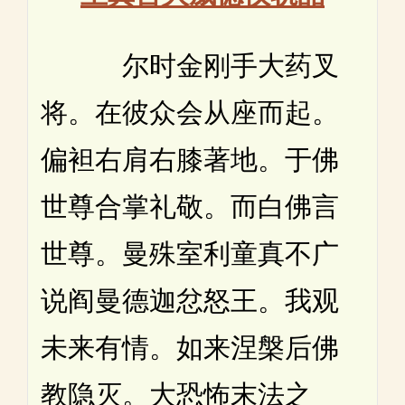
尔时金刚手大药叉
将。在彼众会从座而起。
偏袒右肩右膝著地。于佛
世尊合掌礼敬。而白佛言
世尊。曼殊室利童真不广
说阎曼德迦忿怒王。我观
未来有情。如来涅槃后佛
教隐灭。大恐怖末法之