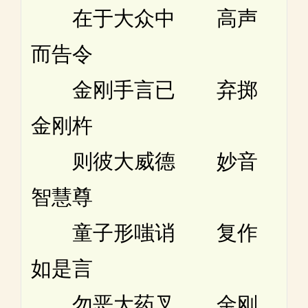
在于大众中 高声
而告令
金刚手言已 弃掷
金刚杵
则彼大威德 妙音
智慧尊
童子形嗤诮 复作
如是言
勿恶大药叉 金刚