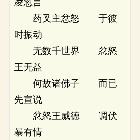
凌忽言
药叉主忿怒 于彼
时振动
无数千世界 忿怒
王无益
何故诸佛子 而已
先宣说
忿怒王威德 调伏
暴有情