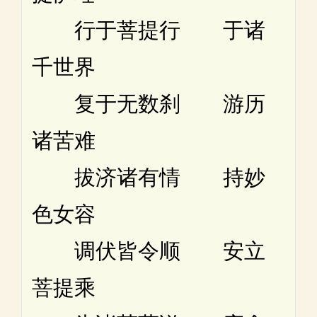
行于菩提行 于诸
千世界
复于无数刹 游历
诸苦难
拔济诸有情 持妙
色女容
调伏皆令顺 安立
菩提乘