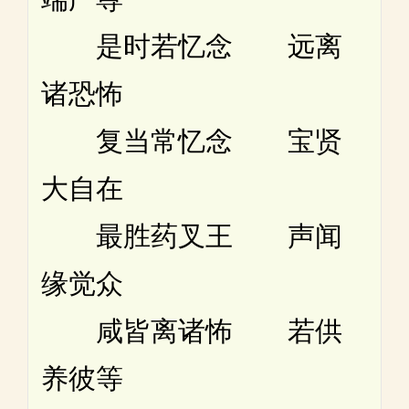
是时若忆念 远离
诸恐怖
复当常忆念 宝贤
大自在
最胜药叉王 声闻
缘觉众
咸皆离诸怖 若供
养彼等