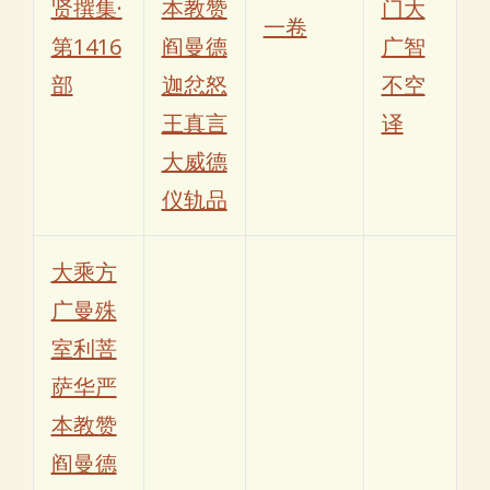
贤撰集·
本教赞
门大
一卷
第1416
阎曼德
广智
部
迦忿怒
不空
王真言
译
大威德
仪轨品
大乘方
广曼殊
室利菩
萨华严
本教赞
阎曼德