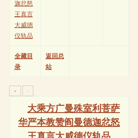
迦忿怒
王真言
大威德
仪轨品
全藏目
返回总
录
站
大乘方广曼殊室利菩萨
华严本教赞阎曼德迦忿怒
王真言大威德仪轨品