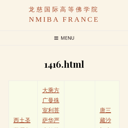
龙慈国际高等佛学院
NMIBA FRANCE
MENU
1416.html
大乘方
广曼殊
室利菩
唐三
西土圣
萨华严
藏沙