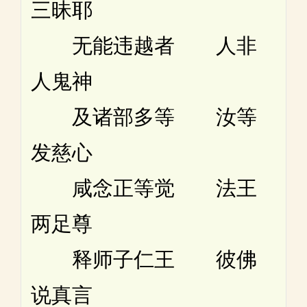
三昧耶
无能违越者 人非
人鬼神
及诸部多等 汝等
发慈心
咸念正等觉 法王
两足尊
释师子仁王 彼佛
说真言