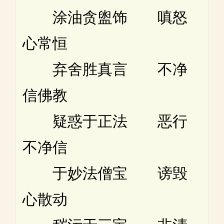
涂油贪盥饰 嗔怒
心常恒
弃舍胜真言 不净
信佛教
疑惑于正法 恶行
不净信
于妙法僧宝 谤毁
心散动