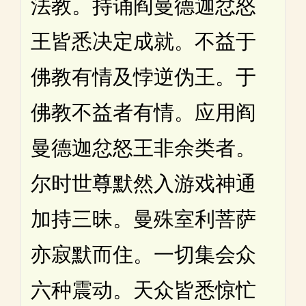
法教。持诵阎曼德迦忿怒
王皆悉决定成就。不益于
佛教有情及悖逆伪王。于
佛教不益者有情。应用阎
曼德迦忿怒王非余类者。
尔时世尊默然入游戏神通
加持三昧。曼殊室利菩萨
亦寂默而住。一切集会众
六种震动。天众皆悉惊忙