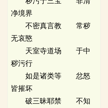
秽污于三宝 非清
净境界
不密真言教 常秽
无哀愍
天室寺道场 于中
秽污行
如是诸类等 忿怒
皆摧坏
破三昧耶禁 不知