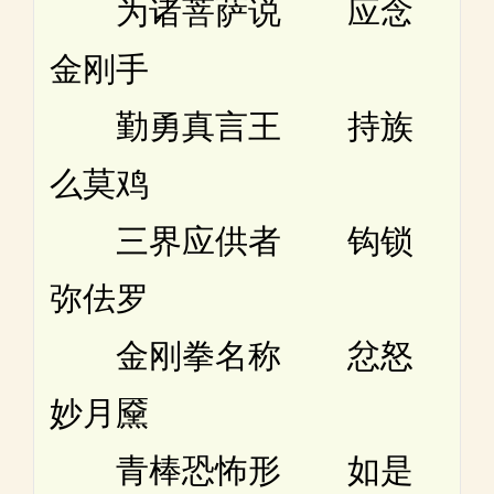
为诸菩萨说 应念
金刚手
勤勇真言王 持族
么莫鸡
三界应供者 钩锁
弥佉罗
金刚拳名称 忿怒
妙月黡
青棒恐怖形 如是