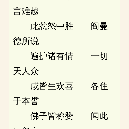
言难越
此忿怒中胜 阎曼
德所说
遍护诸有情 一切
天人众
咸皆生欢喜 各住
于本誓
佛子皆称赞 闻此