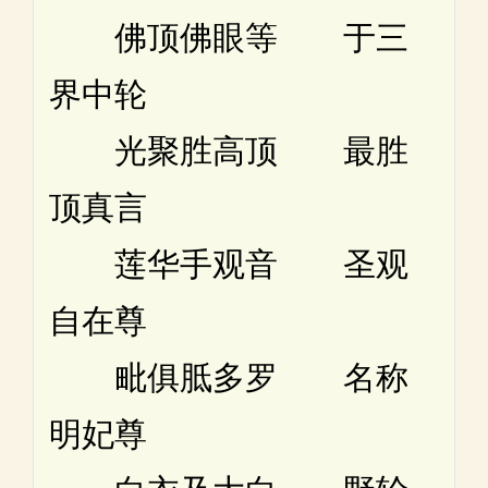
佛顶佛眼等 于三
界中轮
光聚胜高顶 最胜
顶真言
莲华手观音 圣观
自在尊
毗俱胝多罗 名称
明妃尊