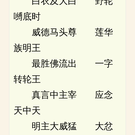
白衣及大白 野轮
嚩底时
威德马头尊 莲华
族明王
最胜佛流出 一字
转轮王
真言中主宰 应念
天中天
明主大威猛 大忿