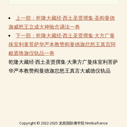
上一部：乾隆大藏经·西土圣贤撰集·圣阎曼德
迦威怒王立成大神验念诵法一卷
下一部：乾隆大藏经·西土圣贤撰集·大方广曼
殊室利童菩萨华严本教赞阎曼德迦忿怒王真言阿
毗遮噜迦仪轨品一卷
乾隆大藏经·西土圣贤撰集·大乘方广曼殊室利菩萨
华严本教赞阎曼德迦忿怒王真言大威德仪轨品
Copyright © 2022-2025 龙慈国际佛学院 Nmibafrance