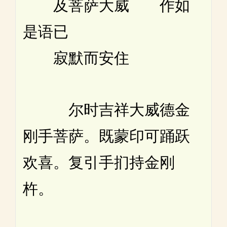
及菩萨大威 作如
是语已
寂默而安住
尔时吉祥大威德金
刚手菩萨。既蒙印可踊跃
欢喜。复引手扪持金刚
杵。