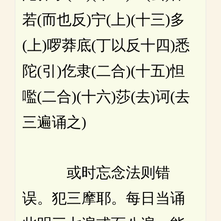
若(而也反)宁(上)(十三)多
(上)啰莽底(丁以反十四)悉
陀(引)仡隶(二合)(十五)怛
嚂(二合)(十六)莎(去)诃(去
三遍诵之)
或时忘念法则错
误。犯三摩耶。每日当诵