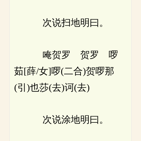
次说扫地明曰。
唵贺罗 贺罗 啰
茹[薛/女]啰(二合)贺啰那
(引)也莎(去)诃(去)
次说涂地明曰。