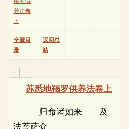
羯罗供
养法卷
下
全藏目
返回总
录
站
苏悉地羯罗供养法卷上
归命诸如来 及
法菩萨众