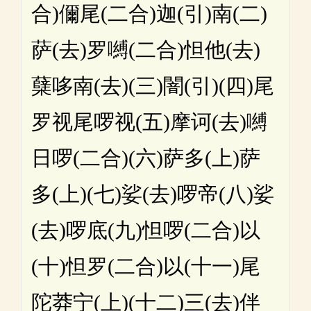
合)儞尾(二合)迦(引)南(二)
萨(去)罗嚩(二合)怛他(去)
蘖哆南(去)(三)闇(引)(四)尾
罗视尾啰视(五)摩诃(去)嚩
日啰(二合)(六)萨多(上)萨
多(上)(七)娑(去)啰帝(八)娑
(去)啰底(九)怛啰(二合)以
(十)怛罗(二合)以(十一)尾
陀莽宁(上)(十二)三(去)伴