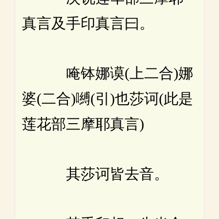
真言及手印真言曰。
唵钵娜谟(上二合)娜
婆(二合)嚩(引)也莎诃(此是
莲花部三摩耶真言)
其莎诃皆去音。