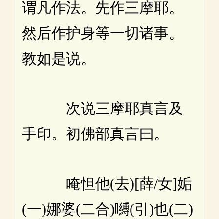
谓凡作法。先作三摩耶。
然后作护身等一切诸事。
教如是说。
次说三摩耶真言及
手印。初佛部真言曰。
唵怛他(去)[薛/女]姤
(一)娜婆(二合)嚩(引)也(二)