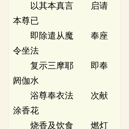
以其本真言 启请
本尊已
即除遣从魔 奉座
令坐法
复示三摩耶 即奉
阏伽水
浴尊奉衣法 次献
涂香花
烧香及饮食 燃灯