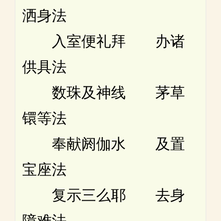
洒身法
入室便礼拜 办诸
供具法
数珠及神线 茅草
镮等法
奉献阏伽水 及置
宝座法
复示三么耶 去身
障难法