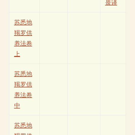
畏译
苏悉地
羯罗供
养法卷
上
苏悉地
羯罗供
养法卷
中
苏悉地