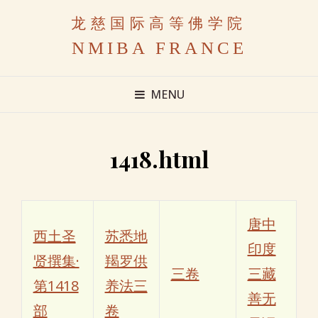
龙慈国际高等佛学院
NMIBA FRANCE
MENU
1418.html
唐中
西土圣
苏悉地
印度
贤撰集·
羯罗供
三卷
三藏
第1418
养法三
善无
部
卷