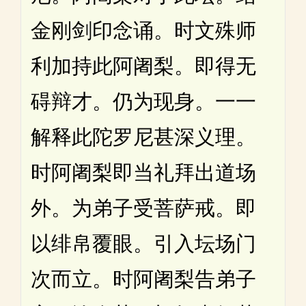
金刚剑印念诵。时文殊师
利加持此阿阇梨。即得无
碍辩才。仍为现身。一一
解释此陀罗尼甚深义理。
时阿阇梨即当礼拜出道场
外。为弟子受菩萨戒。即
以绯帛覆眼。引入坛场门
次而立。时阿阇梨告弟子