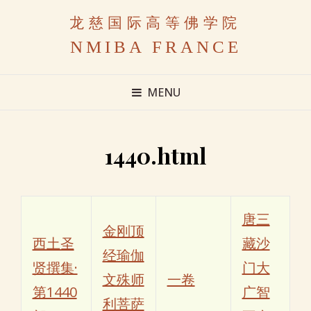
龙慈国际高等佛学院
NMIBA FRANCE
MENU
1440.html
唐三
金刚顶
西土圣
藏沙
经瑜伽
贤撰集·
门大
文殊师
一卷
第1440
广智
利菩萨