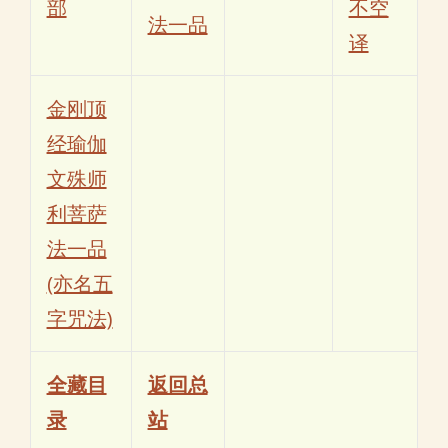
部
不空
法一品
译
金刚顶
经瑜伽
文殊师
利菩萨
法一品
(亦名五
字咒法)
全藏目
返回总
录
站