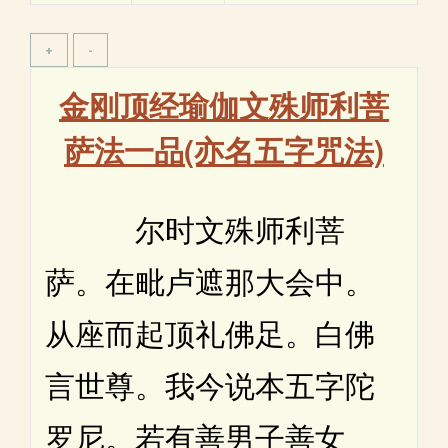
金刚顶经瑜伽文殊师利菩
萨法一品(亦名五字咒法)
尔时文殊师利菩
萨。在毗卢遮那大会中。
从座而起顶礼佛足。白佛
言世尊。我今说本五字陀
罗尼。若有善男子善女