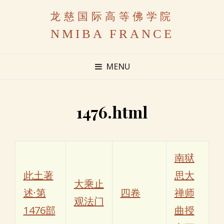
龙慈国际高等佛学院
NMIBA FRANCE
MENU
1476.html
南狱
此土著
思大
大乘止
述·第
四卷
禅师
观法门
1476部
曲授