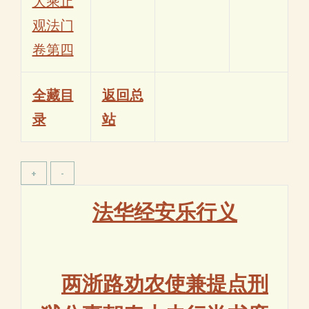
大乘止
观法门
卷第四
全藏目
返回总
录
站
法华经安乐行义
两浙路劝农使兼提点刑