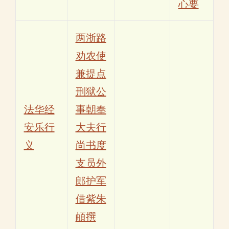
心要
两浙路
劝农使
兼提点
刑狱公
法华经
事朝奉
安乐行
大夫行
义
尚书度
支员外
郎护军
借紫朱
頔撰