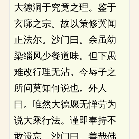
大德洞于究竟之理。鉴于
玄廓之宗。故以策修冀闻
正法尔。沙门曰。余虽幼
染缁风少餐道味。但下愚
难改行理无沾。今辱子之
所问莫知何说也。外人
曰。唯然大德愿无惮劳为
说大乘行法。谨即奉持不
敢遗忘。沙门曰。善哉佛