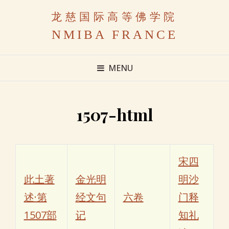
龙慈国际高等佛学院
NMIBA FRANCE
MENU
1507-html
宋四
此土著
金光明
明沙
述·第
经文句
六卷
门释
1507部
记
知礼