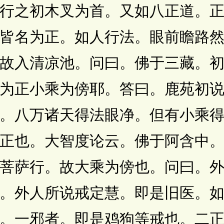
行之初木叉为首。又如八正道。
皆名为正。如人行法。眼前瞻路
故入清凉池。问曰。佛于三藏。
为正小乘为傍耶。答曰。鹿苑初
。八万诸天得法眼净。但有小乘
正也。大智度论云。佛于阿含中
菩萨行。故大乘为傍也。问曰。
。外人所说戒定慧。即是旧医。
。一邪者。即是鸡狗等戒也。二