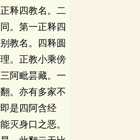
一正释四教名。二
不同。第一正释四
释别教名。四释圆
谛理。正教小乘傍
。三阿毗昙藏。一
有翻。亦有多家不
。即是四阿含经
。能灭身口之恶。