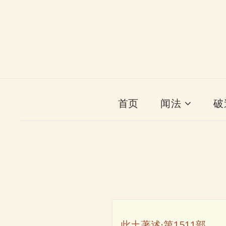
首页
闻法
破
此土著述·第1511部