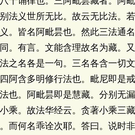
八十诵律也。三阿毗昙藏者。阿
别法义世所无比。故云无比法。
义。皆名阿毗昙也。然此三法通
同。有言。文能含理故名为藏。
法之名各是一句。三名各含一切
四阿含多明修行法也。毗尼即是
法也。阿毗昙即是慧藏。分别无
小乘。故法华经云。贪著小乘三
。而何名乖诠次耶。答曰。说时