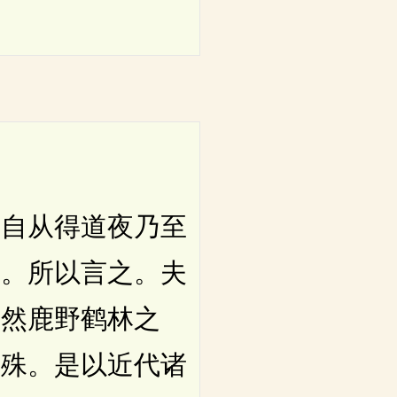
自从得道夜乃至
致。所以言之。夫
。然鹿野鹤林之
之殊。是以近代诸