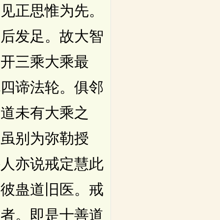
正见正思惟为先。
然后发足。故大智
初开三乘大乘最
说四谛法轮。俱邻
得道未有大乘之
。虽别为弥勒授
外人亦说戒定慧此
如彼蛊道旧医。戒
正者。即是十善道