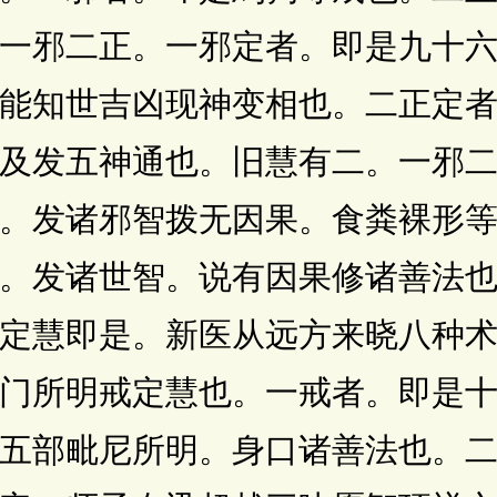
一邪二正。一邪定者。即是九十
能知世吉凶现神变相也。二正定
及发五神通也。旧慧有二。一邪
。发诸邪智拨无因果。食粪裸形
。发诸世智。说有因果修诸善法
定慧即是。新医从远方来晓八种
门所明戒定慧也。一戒者。即是
五部毗尼所明。身口诸善法也。