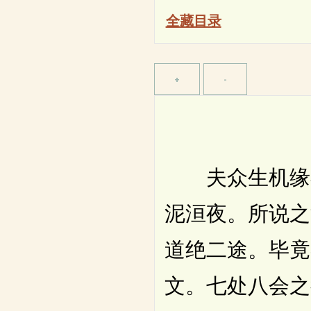
全藏目录
夫众生机缘不
泥洹夜。所说之
道绝二途。毕竟
文。七处八会之