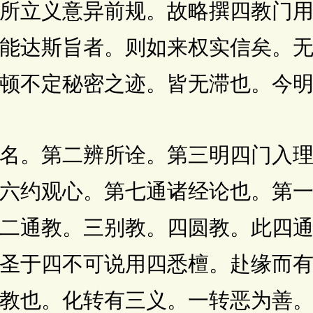
所立义意异前规。故略撰四教门
能达斯旨者。则如来权实信矣。
顿不定秘密之迹。皆无滞也。今
。第二辨所诠。第三明四门入理
六约观心。第七通诸经论也。第
二通教。三别教。四圆教。此四
圣于四不可说用四悉檀。赴缘而
教也。化转有三义。一转恶为善