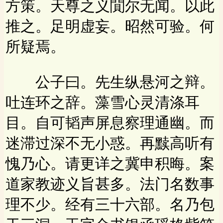
方策。天尊之义閴尔无闻。以此
推之。足明虚妄。昭然可验。何
所疑焉。
公子曰。先生纵悬河之辩。
吐连环之辞。藻雪心灵清涤耳
目。自可韬声屏息察理通幽。而
迷滞过深不无小惑。再黩高听有
愧乃心。请更详之冀申积晦。案
道家教迹义旨甚多。法门名数事
理不少。经有三十六部。名乃包