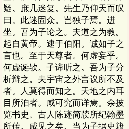
疑。庶几迷复。先生乃仰天而叹
曰。此迷固众。岂独子焉。进
坐。吾为子论之。夫道之为教。
起自黄帝。逮于伯阳。诚如子之
言也。至于天尊者。何虚妄乎。
何虚诞欤。子谛听之。吾为子分
析辩之。夫宇宙之外言议所不及
者。人莫得而知之。天地之内耳
目所洎者。咸可究而详焉。余披
览书史。古人陈迹简牍所纪翰墨
所传。咸见之矣。当为子据史籍