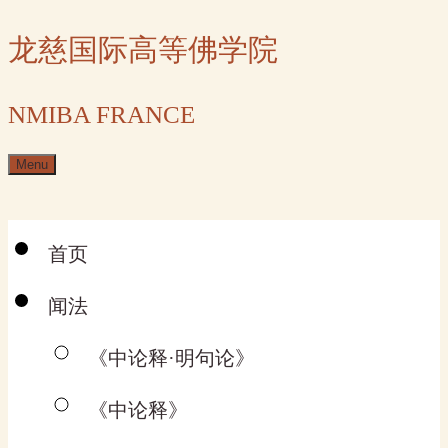
Skip
龙慈国际高等佛学院
to
content
NMIBA FRANCE
Menu
首页
闻法
《中论释·明句论》
《中论释》