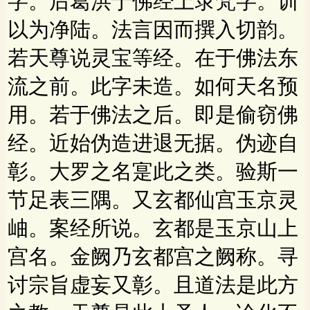
字。后葛洪于佛经上录梵字。训
以为净陆。法言因而撰入切韵。
若天尊说灵宝等经。在于佛法东
流之前。此字未造。如何天名预
用。若于佛法之后。即是偷窃佛
经。近始伪造进退无据。伪迹自
彰。大罗之名寔此之类。验斯一
节足表三隅。又玄都仙宫玉京灵
岫。案经所说。玄都是玉京山上
宫名。金阙乃玄都宫之阙称。寻
讨宗旨虚妄又彰。且道法是此方