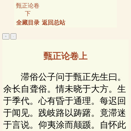
甄正论卷
下
全藏目录
返回总站
甄正论卷上
滞俗公子问于甄正先生曰。
余长自聋俗。情未晓于大方。生
于季代。心有昏于通理。每迟回
于闻见。践岐路以踌躇。竟滞迷
于言说。仰夷涂而颠踬。自怀此