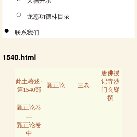
大德开示
龙慈功德林目录
联系我们
1540.html
唐佛授
此土著述·
记寺沙
甄正论
三卷
第1540部
门玄嶷
撰
甄正论卷
上
甄正论卷
中