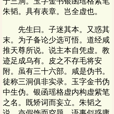
于三洞。玉字金书银函瑶格紫笔
朱韬。具有表章。岂全虚也。
先生曰。子迷其本。又惑其
末。为子备论少选可悟。道经咸
推天尊所说。说主本自凭虚。教
迹足成乌有。皮之不存毛将安
附。虽有三十六部。咸是伪书。
徒称三洞俱非实录。玉字金书伪
中生伪。银函瑶格虚内构虚紫笔
之名。既矫词而妄立。朱韬之
说。亦假饰而空题。语事似惑庸