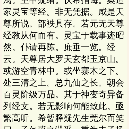
家灵宝等经。非无凭据。咸是天
尊所说。部袟具存。若元无天尊
经教从何而有。灵宝于载事迹昭
然。仆请再陈。庶垂一览。经
云。天尊居大罗天玄都玉京山。
或游空青林中。或坐寨木之下。
处三清之上。总九仙之长。朝会
百灵阶级万品。其于神变奇异备
列经文。若无影响何能致此。亟
繁高听。希暂释疑先生莞尔而笑