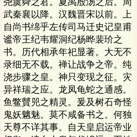
尧虞舜之君。夏禹殷汤之后。周
武秦襄以降。汉魏晋宋以前。上
自尚书绵乎左传司马迁史记皇甫
谧帝王纪韦耀洞纪杨晔裴玠之
书。历代相承年祀显著。大无不
录细无不载。禅让战争之帝。纯
浇步骤之皇。神只变现之征。灾
异祥瑞之应。龙凤龟蛇之通感。
鱼鳖贙兕之精灵。爰及树石奇怪
鬼妖魑魅。莫不咸备书之。何独
天尊不详其事。自天皇启运帝业