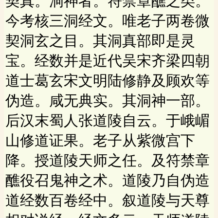
契真。洞神者。符禁章醮之类。
今考核三洞经文。唯老子两卷微
契洞玄之目。其洞真部即是灵
宝。经数并是近代吴宋齐梁四朝
道士葛玄宋文明陆修静及顾欢等
伪造。咸无典实。其洞神一部。
后汉末蜀人张道陵自云。于峨嵋
山修道证果。老子从紫微宫下
降。授道陵天师之任。及符禁章
醮役召鬼神之术。道陵乃自伪造
道经数百卷经中。叙道陵与天尊