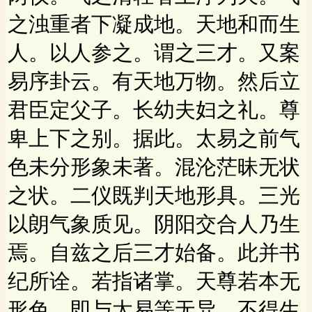
之浊重者下凝成地。天地和而生
人。以人参之。谓之三才。又案
易序卦云。有天地万物。然后立
君臣定父子。长幼夫妇之礼。尊
卑上下之别。据此。太易之前气
色未分形象未著。混沦茫昧无状
之状。二仪既判天地形具。三光
以朗气象质见。阴阳交合人乃生
焉。自兹之后三才始备。此并书
纪所诠。若指诸掌。天尊若本无
形色。即与太易等无异。不得生