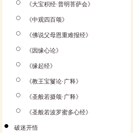
《大宝积经·普明菩萨会》
《中观四百颂》
《佛说父母恩重难报经》
《因缘心论》
《缘起经》
《教王宝鬘论·广释》
《圣般若摄颂·广释》
《圣般若波罗蜜多心经》
破迷开悟