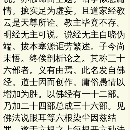
情。摭实足为虚妄。且道家经教
云是天尊所诠。教主毕竟不存。
明经无主可说。说经无主自晓伪
端。拔本塞源讵劳繁述。子今尚
未悟。终俟剖析论之。其称三十
六部者。义有由焉。此名发自佛
经。道士因而创作。庸俗愚情以
增加为胜。以佛经有一十二部。
乃加二十四部总成三十六部。见
佛法说眼耳等六根染尘因兹结
罪。遂于六根之上每根开六种法