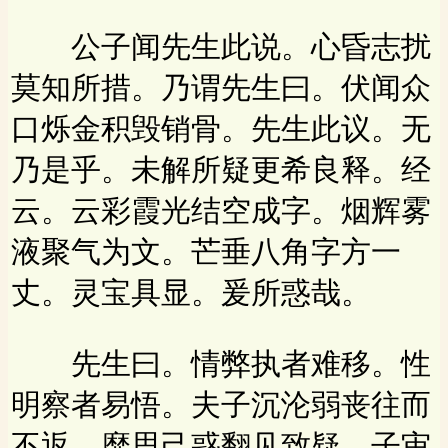
公子闻先生此说。心昏志扰
莫知所措。乃谓先生曰。伏闻众
口烁金积毁销骨。先生此议。无
乃是乎。未解所疑更希良释。经
云。云彩霞光结空成字。烟辉雾
液聚气为文。芒垂八角字方一
丈。灵宝具显。爰所惑哉。
先生曰。情弊执者难移。性
明察者易悟。夫子沉沦弱丧往而
不返。靡思己惑翻见致疑。子审