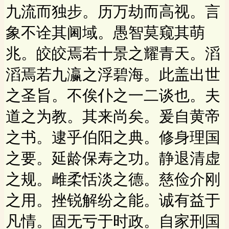
九流而独步。历万劫而高视。言
象不诠其阃域。愚智莫窥其萌
兆。皎皎焉若十景之耀青天。滔
滔焉若九瀛之浮碧海。此盖出世
之圣旨。不俟仆之一二谈也。夫
道之为教。其来尚矣。爰自黄帝
之书。逮乎伯阳之典。修身理国
之要。延龄保寿之功。静退清虚
之规。雌柔恬淡之德。慈俭介刚
之用。挫锐解纷之能。诚有益于
凡情。固无亏于时政。自家刑国