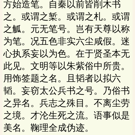
方始造笔。自秦以前皆削木书
之。或谓之椠。或谓之札。或谓
之觚。元无笔号。岂有天尊以称
为笔。况五色非实六尘咸假。迷
心执系妄以为色。在于贤圣本无
此见。文明等以朱紫俗中所贵。
用饰签题之名。且韬者以拟六
韬。妄窃太公兵书之号。乃俗书
之异名。兵志之殊目。不离尘劳
之境。才沦生死之流。语事似是
美名。鞠理全成伪迹。