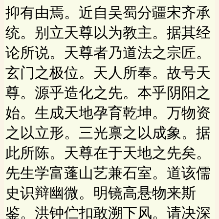
抑有由焉。近自吴蜀分疆宋齐承
统。别立天尊以为教主。据其经
论所说。天尊者乃道法之宗匠。
玄门之极位。天人所奉。故号天
尊。源乎造化之先。本乎阴阳之
始。生成天地孕育乾坤。万物资
之以立形。三光禀之以成象。据
此所陈。天尊在于天地之先矣。
先生学富蓬山艺兼石室。道该儒
史识辩幽微。明镜高悬物来斯
鉴。洪钟伫扣敢溯下风。请决深