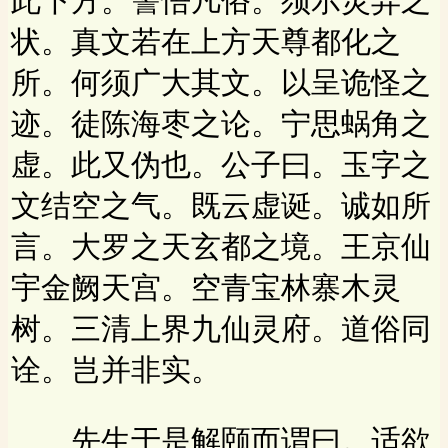
此下方。警悟凡俗。须示灵异之
状。真文若在上方天尊都化之
所。何须广大其文。以呈诡怪之
迹。徒陈海枣之论。宁思蜗角之
虚。此又伪也。公子曰。玉字之
文结空之气。既云虚诞。诚如所
言。大罗之天玄都之境。王京仙
宇金阙天宫。空青宝林寨木灵
树。三清上界九仙灵府。道俗同
诠。岂并非实。
先生于是解颐而谓曰。适欲