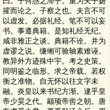
曰。子何惑之滞乎。重为夫子扬
攉而论之。子察之也。夫言不可
以虚发。必据礼经。笔不可以妄
书。事遵典籍。是知礼经无纪。
咸非雅正之谈。典籍不诠。并为
虚谬之说。缣缃可验轴素难诬。
教异外方迹殊中宇。考之史策。
同明鉴之临形。求之帝载。若权
衡之准物。自无怀以往文字未
融。炎皇以来书纪方渐。逮乎皇
帝少昊之代。颛顼帝喾之朝。唐