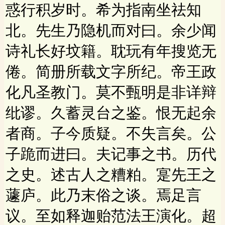
惑行积岁时。希为指南坐祛知
北。先生乃隐机而对曰。余少闻
诗礼长好坟籍。耽玩有年搜览无
倦。简册所载文字所纪。帝王政
化凡圣教门。莫不甄明是非详辩
纰谬。久蓄灵台之鉴。恨无起余
者商。子今质疑。不失言矣。公
子跪而进曰。夫记事之书。历代
之史。述古人之糟粕。寔先王之
蘧庐。此乃末俗之谈。焉足言
议。至如释迦贻范法王演化。超