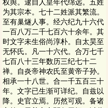
权舆。逮自人皇年代绵远。五姓
为其宗本。七十二姓派其繁流。
至有巢燧人事。经六纪九十六代
一百八万二千七百六十余年。其
时文字未生俗尚淳朴。自太昊至
无怀氏。凡一十六代。合万七千
七百八十三年数历三纪七十二
禅。自炎帝神农氏至黄帝子孙。
相承一十八世。合一千五百三十
年。文字已生渐可详纪。自兹以
降。史官立焉。历然可观。备诸