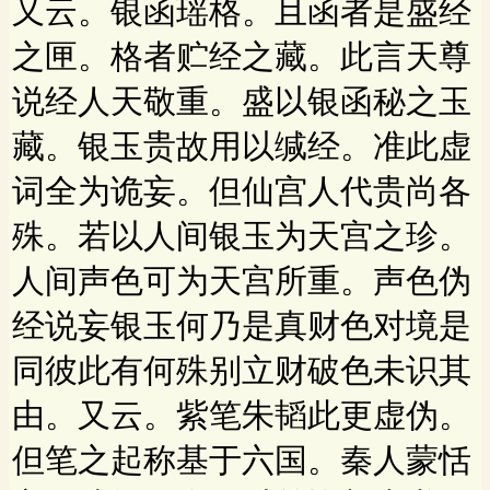
又云。银函瑶格。且函者是盛经
之匣。格者贮经之藏。此言天尊
说经人天敬重。盛以银函秘之玉
藏。银玉贵故用以缄经。准此虚
词全为诡妄。但仙宫人代贵尚各
殊。若以人间银玉为天宫之珍。
人间声色可为天宫所重。声色伪
经说妄银玉何乃是真财色对境是
同彼此有何殊别立财破色未识其
由。又云。紫笔朱韬此更虚伪。
但笔之起称基于六国。秦人蒙恬