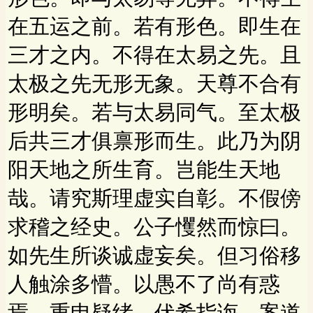
在五运之前。若有形色。即生在
三才之内。不得在太易之先。且
太极之先无形无象。天尊不合有
形明矣。若与太易同气。至太极
后共三才俱禀形而生。此乃为阴
阳天地之所生育。岂能生天地
哉。请究斯理虚实自彰。不假傍
求稽之经史。公子戄然而惊曰。
如先生所谈诚虚妄矣。但习俗移
人触涂多懵。以愚不了尚有惑
焉。重申疑绪。伏希指诲。案道