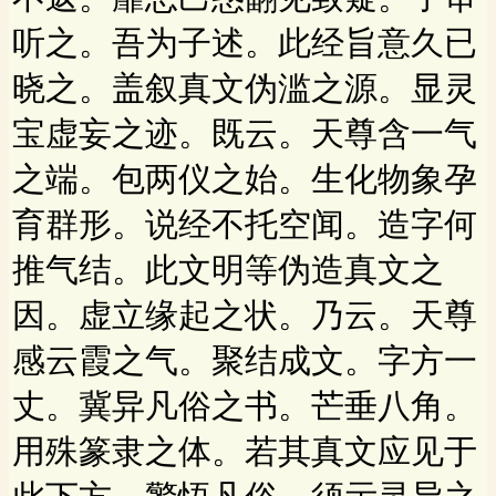
听之。吾为子述。此经旨意久已
晓之。盖叙真文伪滥之源。显灵
宝虚妄之迹。既云。天尊含一气
之端。包两仪之始。生化物象孕
育群形。说经不托空闻。造字何
推气结。此文明等伪造真文之
因。虚立缘起之状。乃云。天尊
感云霞之气。聚结成文。字方一
丈。冀异凡俗之书。芒垂八角。
用殊篆隶之体。若其真文应见于