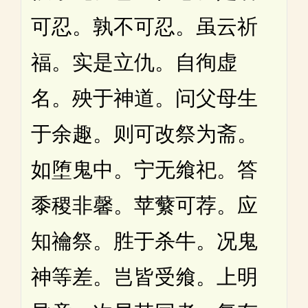
可忍。孰不可忍。虽云祈
福。实是立仇。自徇虚
名。殃于神道。问父母生
于余趣。则可改祭为斋。
如堕鬼中。宁无飨祀。答
黍稷非馨。苹蘩可荐。应
知禴祭。胜于杀牛。况鬼
神等差。岂皆受飨。上明