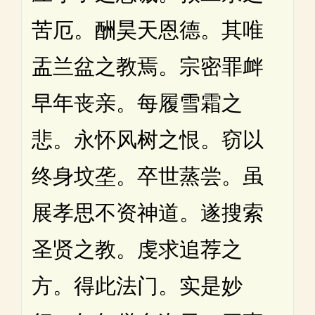
苦厄。酬昊天恩德。其唯
盂兰盆之教焉。宗密罪衅
早年丧亲。每履雪霜之
悲。永怀风树之恨。窃以
终身坟垄。卒世蒸尝。虽
展孝思不资神道。遂搜索
圣贤之教。虔求追荐之
方。得此法门。实是妙