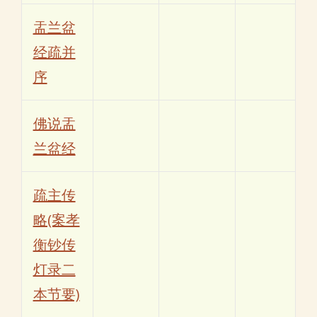
盂兰盆
经疏并
序
佛说盂
兰盆经
疏主传
略(案孝
衡钞传
灯录二
本节要)