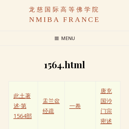
龙慈国际高等佛学院
NMIBA FRANCE
MENU
1564.html
唐充
此土著
盂兰盆
国沙
述·第
一卷
经疏
门宗
1564部
密述