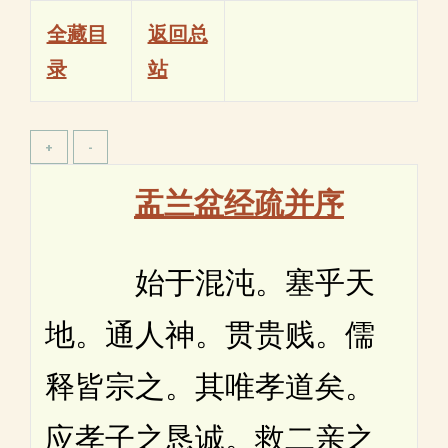
全藏目
返回总
录
站
盂兰盆经疏并序
始于混沌。塞乎天
地。通人神。贯贵贱。儒
释皆宗之。其唯孝道矣。
应孝子之恳诚。救二亲之