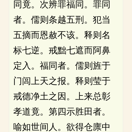
同竟。次辨罪福同。罪同
者。儒则条越五刑。犯当
五摘而恩赦不该。释则名
标七逆。戒黜七遮而阿鼻
定入。福同者。儒则旌于
门闾上天之报。释则莹于
戒德净土之因。上来总彰
孝道竟。第四示胜田者。
喻如世间人。欲得仓廪中