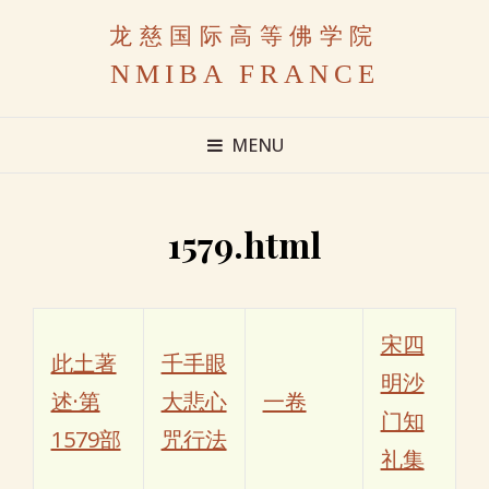
龙慈国际高等佛学院
NMIBA FRANCE
MENU
1579.html
宋四
此土著
千手眼
明沙
述·第
大悲心
一卷
门知
1579部
咒行法
礼集