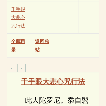
千手眼
大悲心
咒行法
全藏目
返回总
录
站
千手眼大悲心咒行法
此大陀罗尼。忝自髫