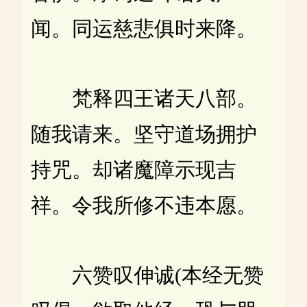
闻。同运慈悲俱时来降。
梵释四王诸天八部。
随我请来。坚守道场拥护
持咒。却诸魔障示现吉
祥。令我所修不违本愿。
六赞叹伸诚(本经无赞