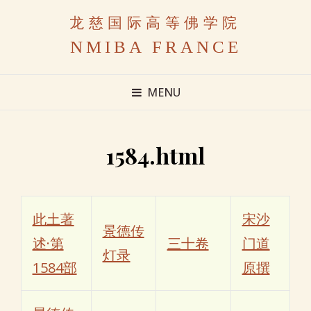
龙慈国际高等佛学院
NMIBA FRANCE
MENU
1584.html
此土著
宋沙
景德传
述·第
三十卷
门道
灯录
1584部
原撰