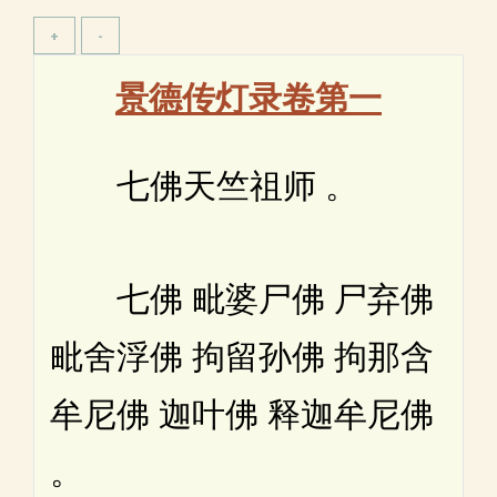
景德传灯录卷第一
七佛天竺祖师 。
七佛 毗婆尸佛 尸弃佛
毗舍浮佛 拘留孙佛 拘那含
牟尼佛 迦叶佛 释迦牟尼佛
。