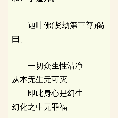
迦叶佛(贤劫第三尊)偈
曰。
一切众生性清净
从本无生无可灭
即此身心是幻生
幻化之中无罪福