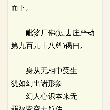
而下。
毗婆尸佛(过去庄严劫
第九百九十八尊)偈曰。
身从无相中受生
犹如幻出诸形象
幻人心识本来无
罪福皆空无所住