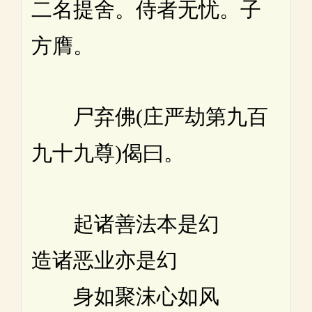
二名提舍。侍者无忧。子
方膺。
尸弃佛(庄严劫第九百
九十九尊)偈曰。
起诸善法本是幻
造诸恶业亦是幻
身如聚沫心如风