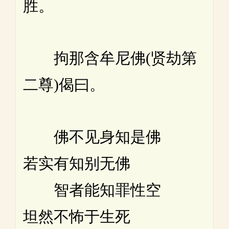
胜。
拘那含牟尼佛(贤劫第
二尊)偈曰。
佛不见身知是佛
若实有知别无佛
智者能知罪性空
坦然不怖于生死