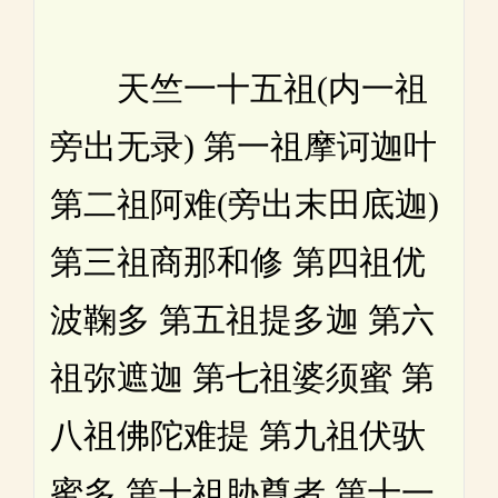
天竺一十五祖(内一祖
旁出无录) 第一祖摩诃迦叶
第二祖阿难(旁出末田底迦)
第三祖商那和修 第四祖优
波鞠多 第五祖提多迦 第六
祖弥遮迦 第七祖婆须蜜 第
八祖佛陀难提 第九祖伏驮
蜜多 第十祖胁尊者 第十一