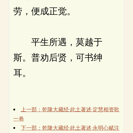
劳，便成正觉。
平生所遇，莫越于
斯。普劝后贤，可书绅
耳。
上一部：乾隆大藏经·此土著述·定慧相资歌
一卷
下一部：乾隆大藏经·此土著述·永明心赋注