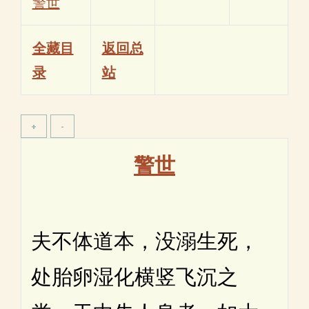
警世
全藏目
返回总
录
站
警世
夫不体道本，没溺生死，
处胎卵湿化横竖飞沉之