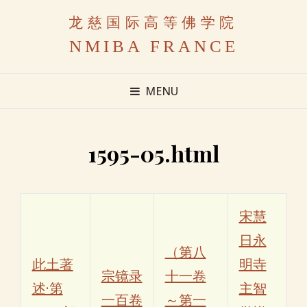
龙慈国际高等佛学院
NMIBA FRANCE
MENU
1595-05.html
宋慧
日永
（第八
此土著
明寺
宗镜录
十一卷
述·第
主智
一百卷
～第一