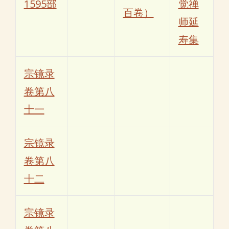
1595部
觉禅
百卷）
师延
寿集
宗镜录
卷第八
十一
宗镜录
卷第八
十二
宗镜录