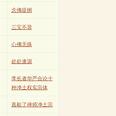
念佛提纲
三宝不异
心佛无殊
处处逢源
李长者华严合论十
种净土权实宗体
真歇了禅师净土宗