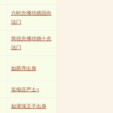
六时念佛功德回向
法门
简径念佛功德十念
法门
如荫序出身
实报庄严土<
如灌顶王子出身