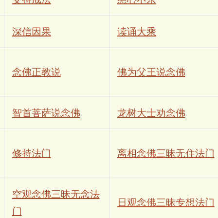
深信因果
读诵大乘
念佛正教说
佛为父王说念佛
智首菩萨说念佛
龙树大士劝念佛
修持法门
离相念佛三昧无住法门
空观念佛三昧无念法
日观念佛三昧专想法门
门