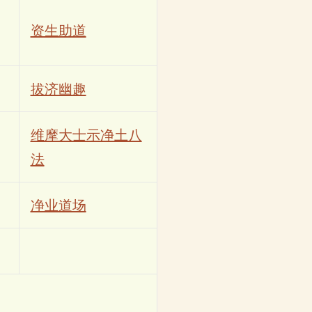
资生助道
拔济幽趣
维摩大士示净土八
法
净业道场