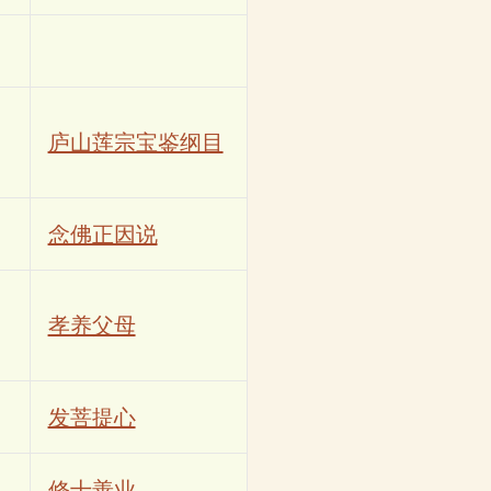
庐山莲宗宝鉴纲目
念佛正因说
孝养父母
发菩提心
修十善业