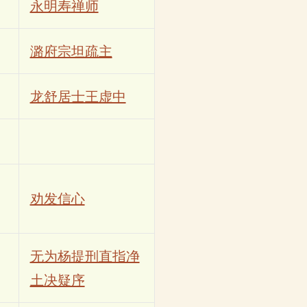
永明寿禅师
潞府宗坦疏主
龙舒居士王虚中
劝发信心
无为杨提刑直指净
土决疑序