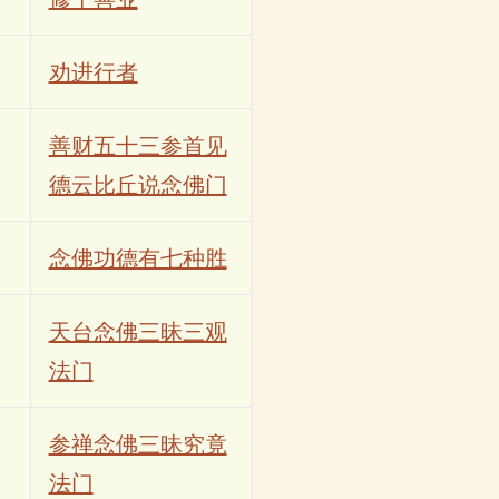
劝进行者
善财五十三参首见
德云比丘说念佛门
念佛功德有七种胜
天台念佛三昧三观
法门
参禅念佛三昧究竟
法门