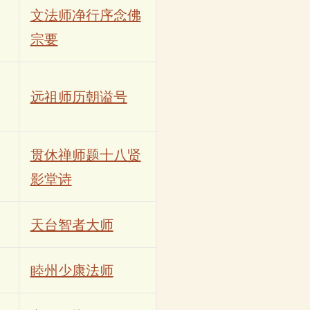
文法师净行序念佛
宗要
远祖师历朝谥号
贯休禅师题十八贤
影堂诗
天台智者大师
睦州少康法师