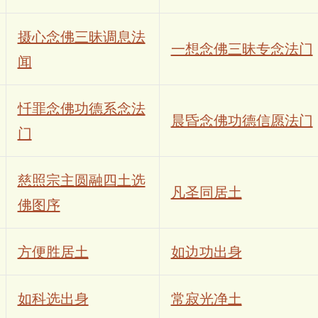
摄心念佛三昧调息法
一想念佛三昧专念法门
闻
忏罪念佛功德系念法
晨昏念佛功德信愿法门
门
慈照宗主圆融四土选
凡圣同居土
佛图序
方便胜居土
如边功出身
如科选出身
常寂光净土