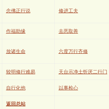
念佛正行说
修进工夫
作福助缘
去恶取善
放诸生命
六度万行齐修
较明修行难易
天台示净土忻厌二行门
自行化他
以事检心
返回总站