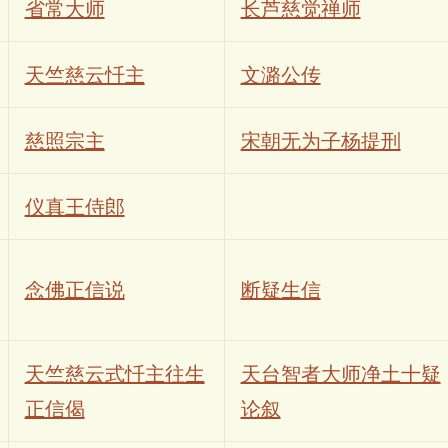
省常大师
长芦慈觉禅师
天竺慈云忏主
文潞公传
慈照宗主
宋朝无为子杨提刑
仪真王侍郎
念佛正信说
断疑生信
天竺慈云式忏主往生
天台智者大师净土十疑
正信偈
论叙