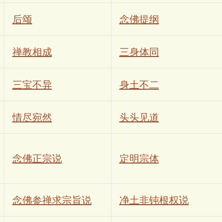
后颂
念佛提纲
禅教相成
三身体同
三宝不异
身土不二
情尽宛然
头头见道
念佛正宗说
定明宗体
念佛参禅求宗旨说
净土非钝根权说