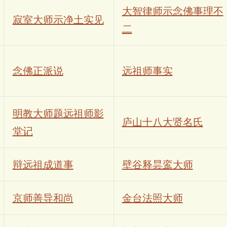
大智律师示念佛事理不
寂室大师示净土实见
二
念佛正派说
远祖师事实
明教大师题远祖师影
庐山十八大贤名氏
堂记
辩远祖成道事
壁谷释昙鸾大师
京师善导和尚
金台法照大师