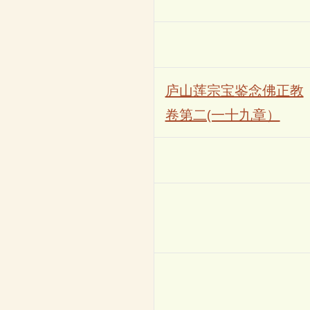
庐山莲宗宝鉴念佛正教
卷第二(一十九章）