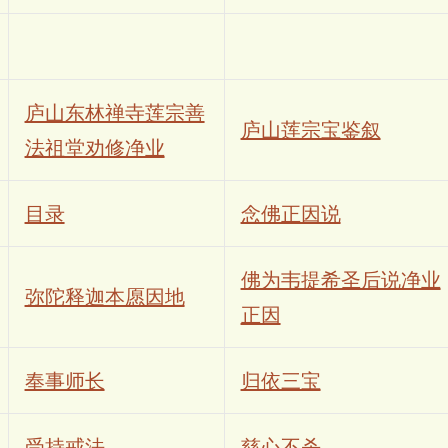
庐山东林禅寺莲宗善
庐山莲宗宝鉴叙
法祖堂劝修净业
目录
念佛正因说
佛为韦提希圣后说净业
弥陀释迦本愿因地
正因
奉事师长
归依三宝
受持戒法
慈心不杀