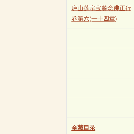
庐山莲宗宝鉴念佛正行
卷第六(一十四章)
全藏目录