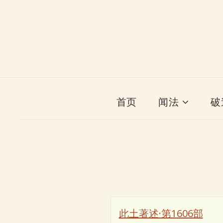
首页
闻法
破
此土著述·第1606部