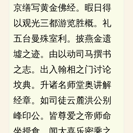
京缮写黄金佛经。暇日得
以观光三都游览胜概。礼
五台曼殊室利。披燕金遗
墟之迹。由以动司马撰书
之志。出入翰相之门讨论
坟典。升诸名师堂奥讲解
经章。如司徒云麓洪公别
峰印公。皆尊爱之帝师命
坐授食。闻大喜乐密乘之