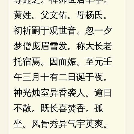
黄姓。父文佑。母杨氏。
初祈嗣于观世音。忽一夕
梦僧庞眉雪发。称大长老
托宿焉。因而娠。至元壬
午三月十有二日诞于夜。
神光烛室异香袭人。逾日
不散。既长喜焚香。孤
坐。风骨秀异气宇英爽。