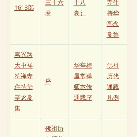
三十六
十八
寺住
1613部
卷
卷）
持华
亭念
常集
嘉兴路
大中祥
华亭梅
佛祖
符禅寺
屋常禅
历代
序
住持华
师本传
通载
亭念常
通载序
凡例
集
佛祖历