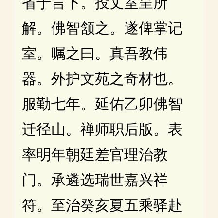
省于言下。投丈室呈所
解。佛智颔之。遂俾掌记
室。嘱之曰。真吾教伟
器。外护文苑之奇材也。
服勤七年。延佑乙卯佛智
迁径山。禅师职后版。表
率明年朝廷差官理治教
门。承遴选瑞世嘉兴祥
符。至治癸亥夏五乘驿赴