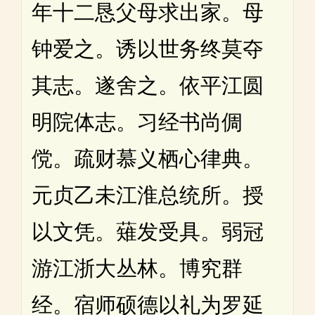
年十二恳父母求出家。母
钟爱之。诱以世务终莫夺
其志。遂舍之。依平江圆
明院体志。习经书尚倜
傥。疏财慕义栖心律典。
元贞乙未江淮总统所。授
以文凭。薙发受具。弱冠
游江浙大丛林。博究群
经。宿师硕德以礼为罗延