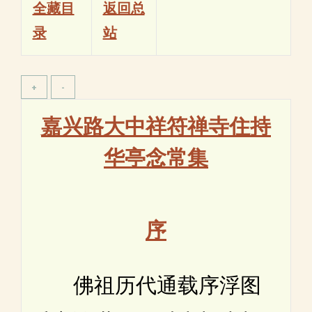
全藏目
返回总
录
站
嘉兴路大中祥符禅寺住持
华亭念常集
序
佛祖历代通载序浮图