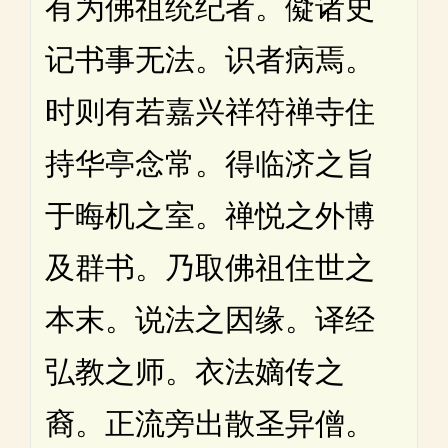
有为佛祖统纪者。儗诸史
记书事无法。识者病焉。
时则有若嘉兴祥符禅寺住
持华亭念常。得临济之旨
于晦机之室。禅悦之外博
及群书。乃取佛祖住世之
本末。说法之因缘。译经
弘教之师。衣法嫡传之
裔。正流旁出散圣异僧。