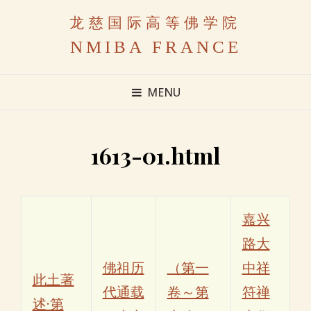
龙慈国际高等佛学院
NMIBA FRANCE
MENU
1613-01.html
嘉兴
路大
佛祖历
（第一
中祥
此土著
代通载
卷～第
符禅
述·第