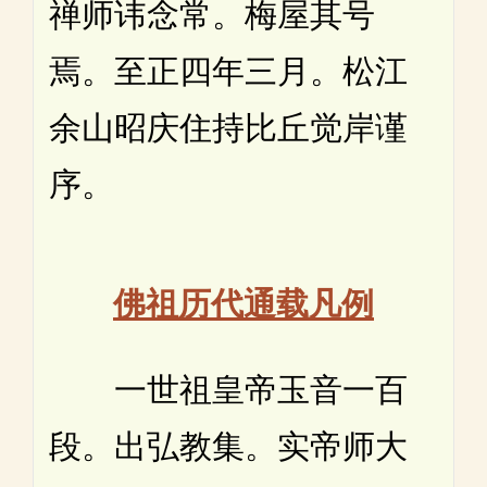
禅师讳念常。梅屋其号
焉。至正四年三月。松江
余山昭庆住持比丘觉岸谨
序。
佛祖历代通载凡例
一世祖皇帝玉音一百
段。出弘教集。实帝师大