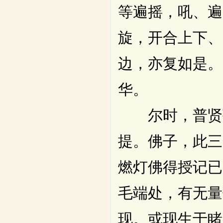
等遍摇，吼、遍
旋，开合上下、
边，亦复如是。
华。
尔时，普贤菩
提。佛子，此三
燃灯佛得授记已
毛端处，有无量
现。或现生于睹