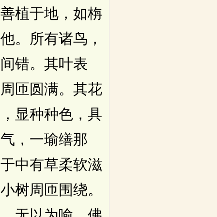
，善植于地，如栴
波他。所有诸鸟，
饰间错。其叶表
，周匝圆满。其花
等，显种种色，具
香气，一瑜缮那
。于中有草柔软滋
量小树周匝围绕。
树，无以为喻。佛