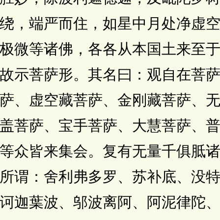
绕，端严而住，如星中月处净虚
微等诸佛，各各从本国土来至于
故示菩萨形。其名曰：观自在菩
萨、虚空藏菩萨、金刚藏菩萨、
盖菩萨、宝手菩萨、大慧菩萨、
等众皆来集会。复有无量千俱胝
所谓：舍利弗多罗、苏补底、没
诃迦葉波、邬波离阿、阿泥律陀