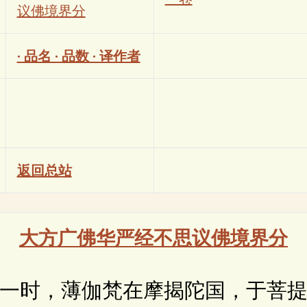
议佛境界分
· 品名 · 品数 · 译作者
返回总站
大方广佛华严经不思议佛境界分
时，薄伽梵在摩揭陀国，于菩提