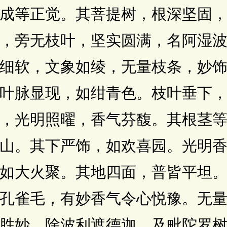
成等正觉。其菩提树，根深坚固
，旁无枝叶，坚实圆满，名阿湿
细软，文象如绫，无量枝条，妙
叶脉显现，如绀青色。枝叶垂下
，光明照曜，香气芬馥。其根茎
山。其下严饰，如欢喜园。光明
如大火聚。其地四面，普皆平坦
孔雀毛，有妙香气令心悦豫。无
胜妙，除波利遮德迦，及毗陀罗