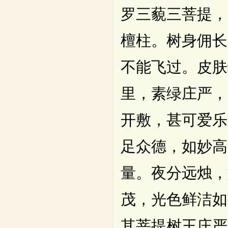
罗三藐三菩提，
檀柱。树身佣长
不能飞过。皮肤
里，素绿庄严，
开敷，甚可爱乐
足众德，如妙高
量。夜分远烛，
茂，光色鲜洁如
其菩提树王庄严