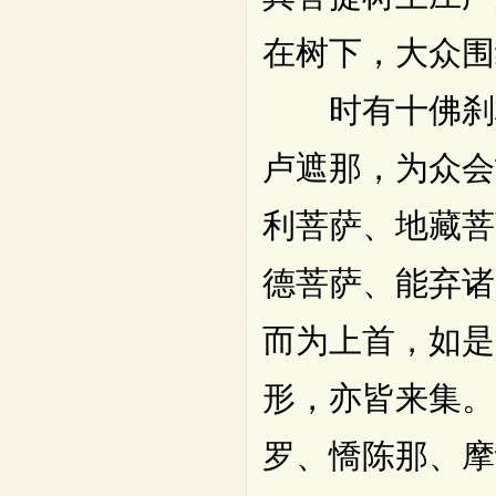
在树下，大众围
时有十佛刹极
卢遮那，为众会
利菩萨、地藏菩
德菩萨、能弃诸
而为上首，如是
形，亦皆来集。
罗、憍陈那、摩