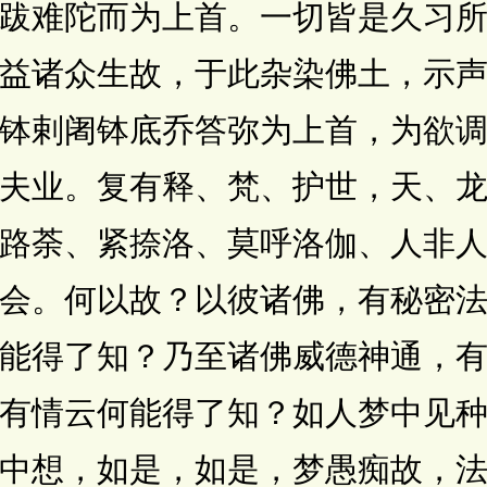
跋难陀而为上首。一切皆是久习
益诸众生故，于此杂染佛土，示
钵剌阇钵底乔答弥为上首，为欲
夫业。复有释、梵、护世，天、
路荼、紧捺洛、莫呼洛伽、人非
会。何以故？以彼诸佛，有秘密
能得了知？乃至诸佛威德神通，
有情云何能得了知？如人梦中见
中想，如是，如是，梦愚痴故，