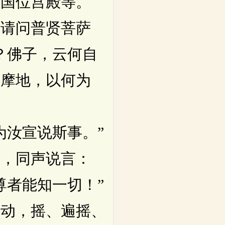
使国位宫殿等。
请问普贤菩萨
？佛子，云何自
三摩地，以何为
汝宣说斯事。”
，同声说言：
尊者能知一切！”
动，摇、遍摇、