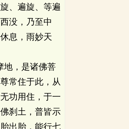
，旋、遍旋、等遍
涌西没，乃至中
得休息，雨妙天
摩地，是诸佛菩
世尊常住于此，从
，无功用住，于一
诸佛刹土，普皆示
住胎出胎，能行七