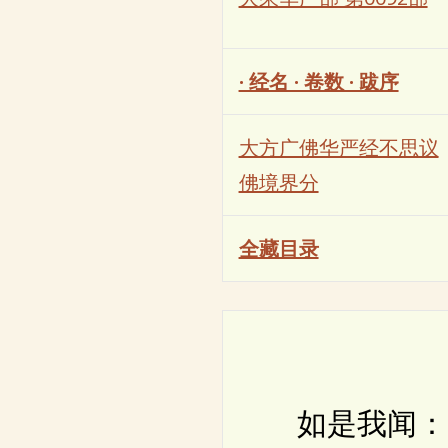
· 经名 · 卷数 · 跋序
大方广佛华严经不思议
佛境界分
全藏目录
如是我闻：一