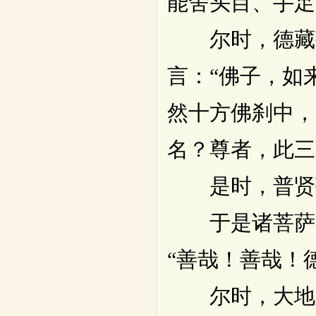
能舍头目、手足
尔时，德藏菩
言：“佛子，如
然十方佛刹中，
名？尊者，此三
是时，普贤菩
于是诸菩萨，
“善哉！善哉！
尔时，大地六