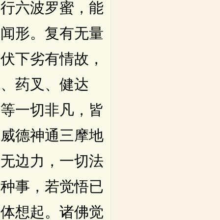
所行六波罗蜜，能
声闻形。复有无量
调伏下劣有情故，
龙、药叉、健达
人等一切非凡，皆
法威德神通三摩地
有无边力，一切法
种种事，若觉悟已
法体想起。诸佛觉