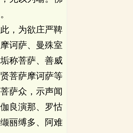
空。
此，为欲庄严鞞
萨摩诃萨、曼殊室
无垢称菩萨、善威
普贤菩萨摩诃萨等
诸菩萨众，示声闻
特伽良演那、罗怙
、缬丽缚多、阿难