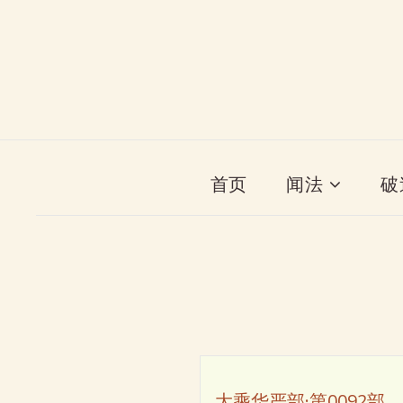
首页
闻法
破
大乘华严部·第0092部