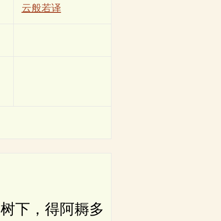
云般若译
树下，得阿耨多