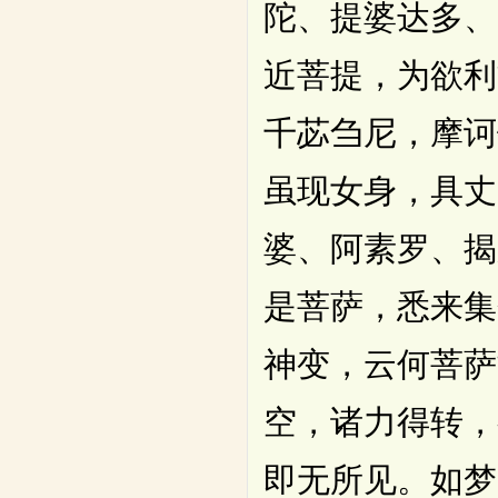
陀、提婆达多、
近菩提，为欲利
千苾刍尼，摩诃
虽现女身，具丈
婆、阿素罗、揭
是菩萨，悉来集
神变，云何菩萨
空，诸力得转，
即无所见。如梦