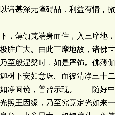
以诸甚深无障碍品，利益有情，
，薄伽梵端身而住，入三摩地，
极胜广大。由此三摩地故，诸佛
乃至般涅槃时，如是严饰。佛薄
迦树下安如意珠。而彼清净三十
如净圆镜，普皆示现。一一随好
光照王因缘，乃至究竟定光如来