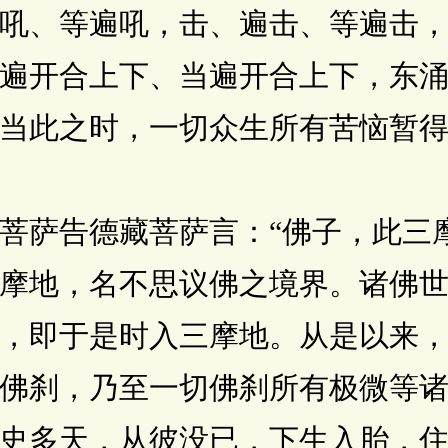
吼、等遍吼，击、遍击、等遍击
遍开合上下、当遍开合上下，东
当此之时，一切众生所有苦恼暂
萨告德藏菩萨言：“佛子，此三
摩地，名不思议佛之境界。诸佛
，即于是时入三摩地。从是以来
佛刹，乃至一切佛刹所有极微等
史多天，从彼没已，下生入胎，