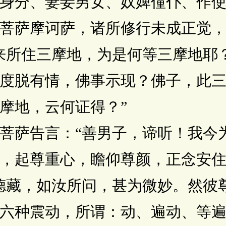
身分、妻妾男女、奴婢僮仆、作
萨摩诃萨，诸所修行未成正觉，
来所住三摩地，为是何等三摩地耶
度脱有情，佛事示现？佛子，此
摩地，云何证得？”
萨告言：“善男子，谛听！我今为
起尊重心，瞻仰尊颜，正念安住
德藏，如汝所问，甚为微妙。然彼
种震动，所谓：动、遍动、等遍