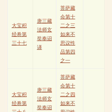
菩萨藏
会第十
唐三藏
大宝积
二之三
法师玄
经卷第
如来不
奘奉诏
三十七
思议性
译
品第四
之一
菩萨藏
会第十
唐三藏
大宝积
二之四
法师玄
经卷第
如来不
奘奉诏
三十八
思议性