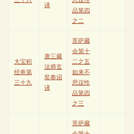
译
品第四
之二
菩萨藏
会第十
唐三藏
大宝积
二之五
法师玄
经卷第
如来不
奘奉诏
三十九
思议性
译
品第四
之三
菩萨藏
会第十