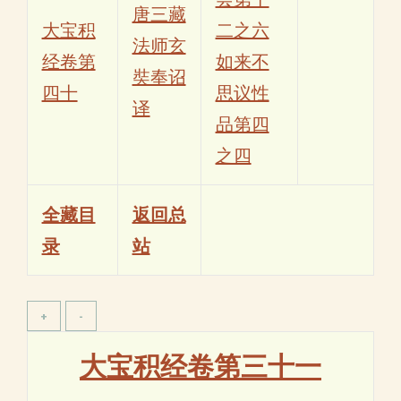
唐三藏
大宝积
二之六
法师玄
经卷第
如来不
奘奉诏
四十
思议性
译
品第四
之四
全藏目
返回总
录
站
大宝积经卷第三十一