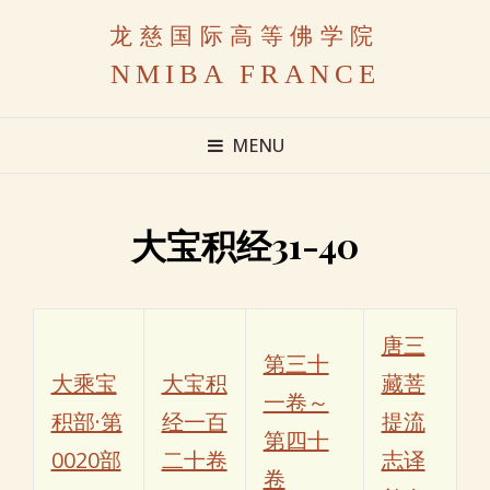
龙慈国际高等佛学院
NMIBA FRANCE
MENU
大宝积经31-40
唐三
第三十
大乘宝
大宝积
藏菩
一卷～
积部·第
经一百
提流
第四十
0020部
二十卷
志译
卷