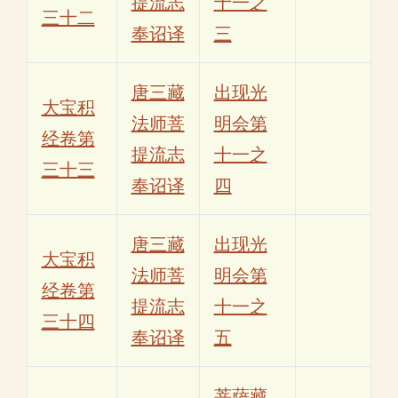
提流志
十一之
三十二
奉诏译
三
唐三藏
出现光
大宝积
法师菩
明会第
经卷第
提流志
十一之
三十三
奉诏译
四
唐三藏
出现光
大宝积
法师菩
明会第
经卷第
提流志
十一之
三十四
奉诏译
五
菩萨藏