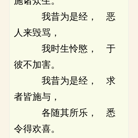
施诸众生。
我昔为是经， 恶
人来毁骂，
我时生怜愍， 于
彼不加害。
我昔为是经， 求
者皆施与，
各随其所乐， 悉
令得欢喜。