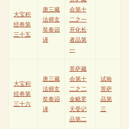
唐三藏
会第十
大宝积
法师玄
二之一
经卷第
奘奉诏
开化长
三十五
译
者品第
一
菩萨藏
唐三藏
会第十
试验
大宝积
法师玄
二之二
菩萨
经卷第
奘奉诏
金毗罗
品第
三十六
译
天受记
三
品第二