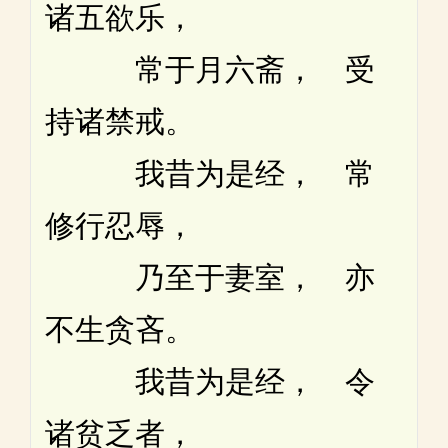
诸五欲乐，
常于月六斋， 受
持诸禁戒。
我昔为是经， 常
修行忍辱，
乃至于妻室， 亦
不生贪吝。
我昔为是经， 令
诸贫乏者，