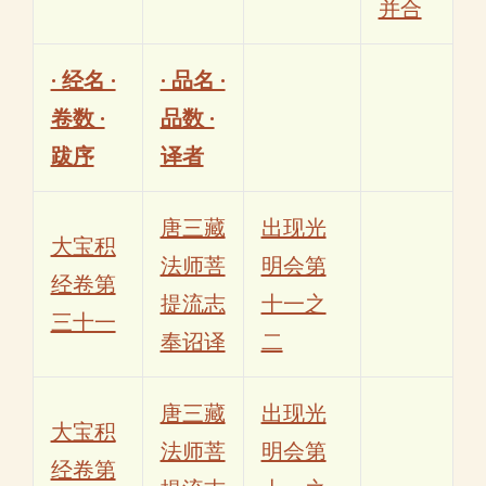
并合
· 经名 ·
· 品名 ·
卷数 ·
品数 ·
跋序
译者
唐三藏
出现光
大宝积
法师菩
明会第
经卷第
提流志
十一之
三十一
奉诏译
二
唐三藏
出现光
大宝积
法师菩
明会第
经卷第