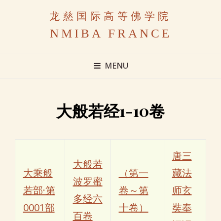
龙慈国际高等佛学院
NMIBA FRANCE
MENU
大般若经1-10卷
唐三
大般若
大乘般
（第一
藏法
波罗蜜
若部·第
卷～第
师玄
多经六
0001部
十卷）
奘奉
百卷