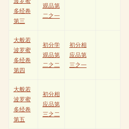
波罗蜜
观品第
多经卷
二之一
第三
大般若
初分学
初分相
波罗蜜
观品第
应品第
多经卷
二之二
三之一
第四
大般若
初分相
波罗蜜
应品第
多经卷
三之二
第五