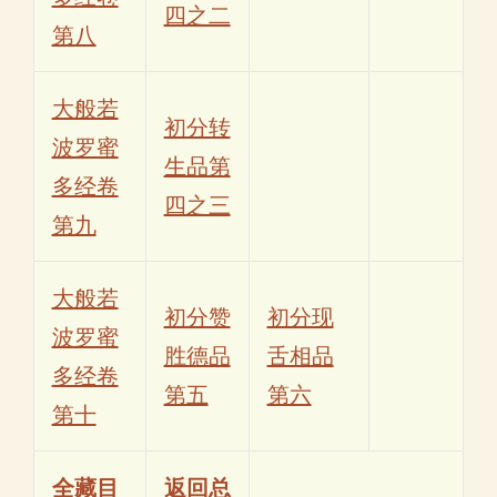
四之二
第八
大般若
初分转
波罗蜜
生品第
多经卷
四之三
第九
大般若
初分赞
初分现
波罗蜜
胜德品
舌相品
多经卷
第五
第六
第十
全藏目
返回总