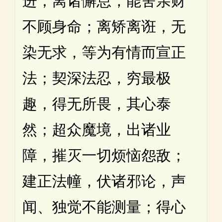
进，离诸懈怠，能舍亲财
不顾身命；离矫离诳，无
染无求，等为有情而宣正
法；契深法忍，穷最极
趣，得无所畏，其心泰
然；超众魔境，出诸业
障，摧灭一切烦恼怨敌；
建正法幢，伏诸邪论，声
闻、独觉不能测量；得心