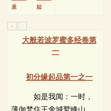
录
站
大般若波罗蜜多经卷第
一
初分缘起品第一之一
如是我闻：一时，
薄伽梵住王舍城鹫峰山