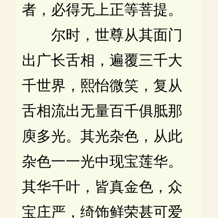
者，必得无上正等菩提。
尔时，世尊从其面门
出广长舌相，遍覆三千大
千世界，熙怡微笑，复从
舌相流出无量百千俱胝那
庾多光。其光杂色，从此
杂色一一光中现宝莲华。
其华千叶，皆真金色，众
宝庄严，绮饰鲜荣甚可爱