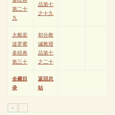
品第七
第二十
之十九
九
大般若
初分教
波罗蜜
诫教授
多经卷
品第七
第三十
之二十
全藏目
返回总
录
站