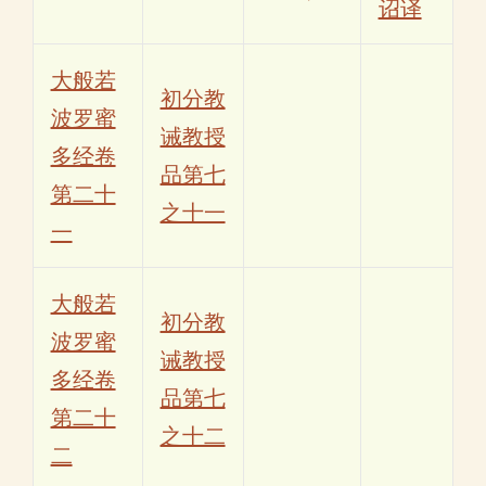
诏译
大般若
初分教
波罗蜜
诫教授
多经卷
品第七
第二十
之十一
一
大般若
初分教
波罗蜜
诫教授
多经卷
品第七
第二十
之十二
二