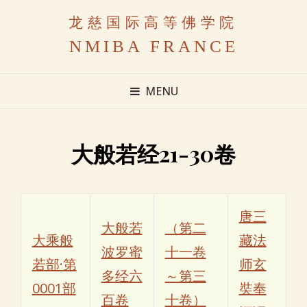
龙慈国际高等佛学院
NMIBA FRANCE
MENU
大般若经21-30卷
唐三
大般若
（第二
大乘般
藏法
波罗蜜
十一卷
若部·第
师玄
多经六
～第三
0001部
奘奉
百卷
十卷）