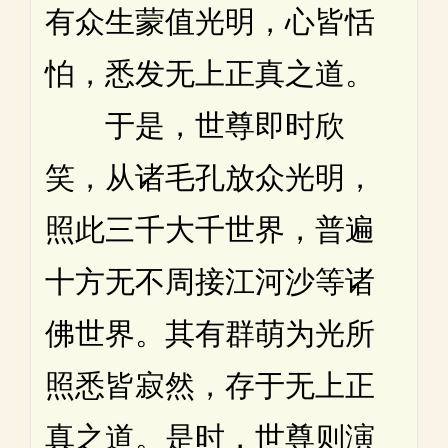
有众生蒙值光明，心皆恬
怕，悉发无上正真之道。
于是，世尊即时欣
笑，从诸毛孔放众光明，
照此三千大千世界，普遍
十方无不周接江河沙等诸
佛世界。其有群萌为光所
照悉皆寂然，存于无上正
真之道。是时，世尊则演