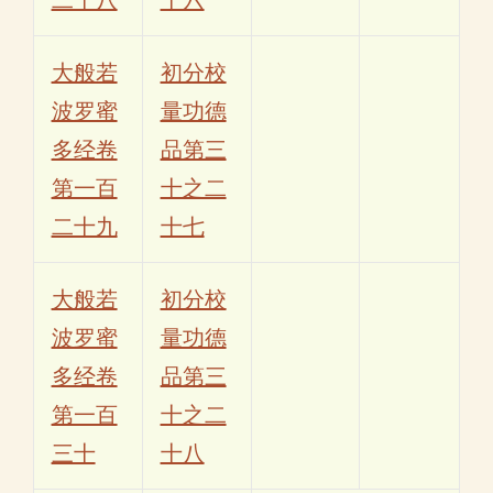
大般若
初分校
波罗蜜
量功德
多经卷
品第三
第一百
十之二
二十九
十七
大般若
初分校
波罗蜜
量功德
多经卷
品第三
第一百
十之二
三十
十八