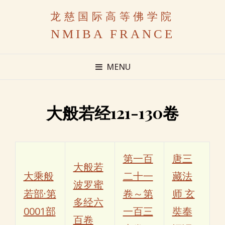
龙慈国际高等佛学院
NMIBA FRANCE
MENU
大般若经121-130卷
第一百
唐三
大般若
大乘般
二十一
藏法
波罗蜜
若部·第
卷～第
师 玄
多经六
0001部
一百三
奘奉
百卷