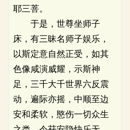
耶三菩。
于是，世尊坐师子
床，有三昧名师子娱乐，
以斯定意自然正受，如其
色像咸演威耀，示斯神
足，三千大千世界六反震
动，遍际亦摇，中顺至边
安和柔软，愍伤一切众生
之类，令获安隐快乐无