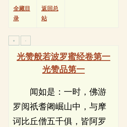
全藏目
返回总
录
站
光赞般若波罗蜜经卷第一
光赞品第一
闻如是：一时，佛游
罗阅祇耆阇崛山中，与摩
诃比丘僧五千俱，皆阿罗