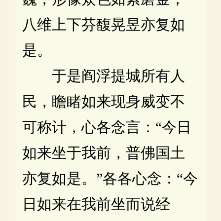
八维上下芬馥晃昱亦复如
是。
于是阎浮提城所有人
民，瞻睹如来现身威变不
可称计，心各念言：“今日
如来坐于我前，普佛国土
亦复如是。”各各心念：“今
日如来在我前坐而说经