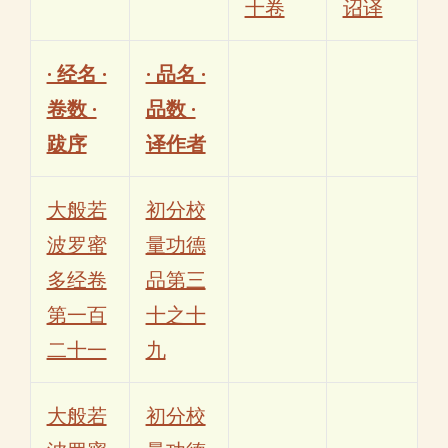
十卷
诏译
· 经名 ·
· 品名 ·
卷数 ·
品数 ·
跋序
译作者
大般若
初分校
波罗蜜
量功德
多经卷
品第三
第一百
十之十
二十一
九
大般若
初分校