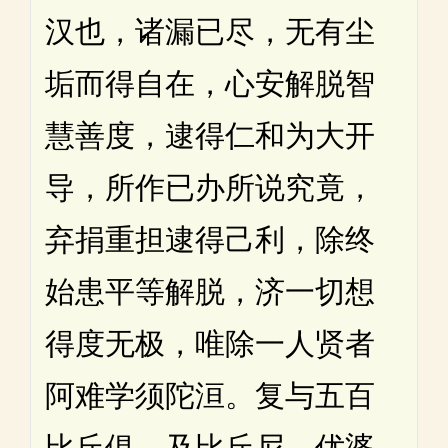
汉也，诸漏已尽，无有尘
垢而得自在，心安解脱智
慧善度，逮得仁和为大开
导，所作已办所说究竟，
弃捐重担逮得己利，除终
始患平等解脱，济一切想
得度无极，唯除一人贤者
阿难学须陀洹。复与五百
比丘俱，及比丘尼、优婆