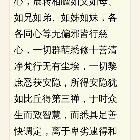
心，展转相瞻如父如母、
如兄如弟、如姊如妹，各
各同心等无偏邪皆行慈
心，一切群萌悉修十善清
净梵行无有尘埃，一切黎
庶悉获安隐，所得安隐犹
如比丘得第三禅，于时众
生而致智慧，而悉具足善
快调定，离于卑劣逮得和