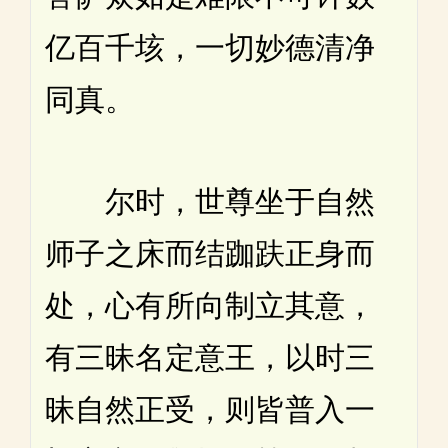
亿百千垓，一切妙德清净
同真。
尔时，世尊坐于自然
师子之床而结跏趺正身而
处，心有所向制立其意，
有三昧名定意王，以时三
昧自然正受，则皆普入一