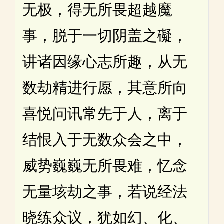
无极，得无所畏超越魔
事，脱于一切阴盖之礙，
讲诸因缘心志所趣，从无
数劫精进行愿，其意所向
喜悦问讯常先于人，离于
结恨入于无数众会之中，
威势巍巍无所畏难，忆念
无量垓劫之事，若说经法
晓练众议，犹如幻、化、