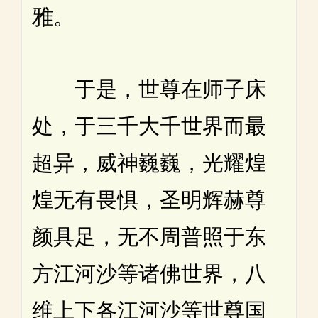
雅。
于是，世尊在师子床
处，于三千大千世界而最
超异，威神巍巍，光耀煌
煌无有畏惧，圣明辉赫尊
颜具足，无不周普照于东
方江河沙等诸佛世界，八
维上下各江河沙等世尊国