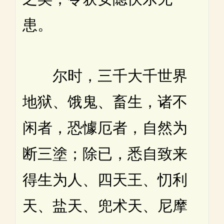
患。
尔时，三千大千世界
地狱、饿鬼、畜生，诸不
闲者，恐懅厄者，自然为
断三塗；除已，悉自致来
得生为人、四天王、忉利
天、盐天、兜术天、尼摩