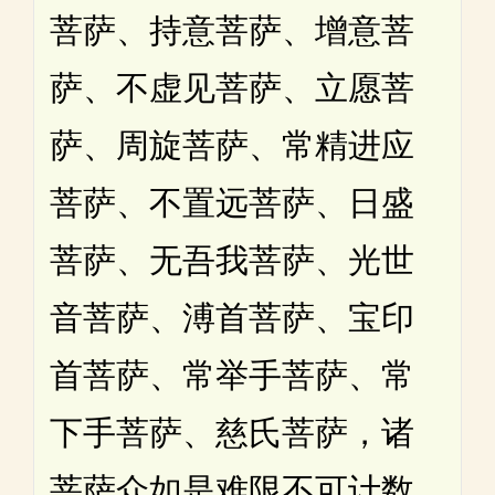
菩萨、持意菩萨、增意菩
萨、不虚见菩萨、立愿菩
萨、周旋菩萨、常精进应
菩萨、不置远菩萨、日盛
菩萨、无吾我菩萨、光世
音菩萨、溥首菩萨、宝印
首菩萨、常举手菩萨、常
下手菩萨、慈氏菩萨，诸
菩萨众如是难限不可计数