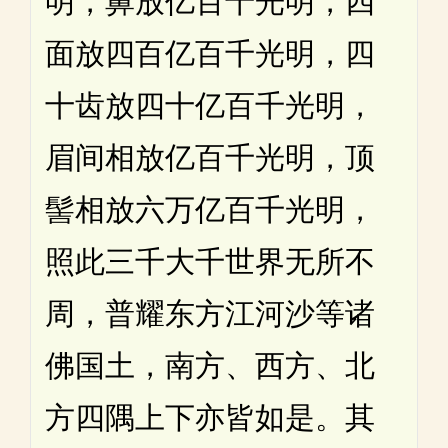
明，鼻放亿百千光明，四
面放四百亿百千光明，四
十齿放四十亿百千光明，
眉间相放亿百千光明，顶
髻相放六万亿百千光明，
照此三千大千世界无所不
周，普耀东方江河沙等诸
佛国土，南方、西方、北
方四隅上下亦皆如是。其