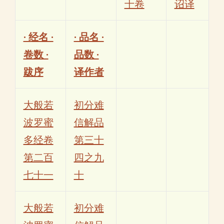
十卷
诏译
· 经名 ·
· 品名 ·
卷数 ·
品数 ·
跋序
译作者
大般若
初分难
波罗蜜
信解品
多经卷
第三十
第二百
四之九
七十一
十
大般若
初分难