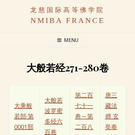
龙慈国际高等佛学院
NMIBA FRANCE
MENU
大般若经271-280卷
第二百
唐三
大般若
大乘般
七十一
藏法
波罗蜜
若部·第
卷～第
师 玄
多经六
0001部
二百八
奘奉
百卷