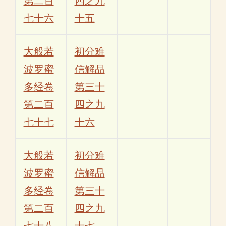
第二百
四之九
七十六
十五
大般若
初分难
波罗蜜
信解品
多经卷
第三十
第二百
四之九
七十七
十六
大般若
初分难
波罗蜜
信解品
多经卷
第三十
第二百
四之九
七十八
十七