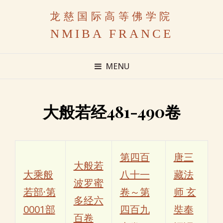
龙慈国际高等佛学院
NMIBA FRANCE
MENU
大般若经481-490卷
第四百
唐三
大般若
大乘般
八十一
藏法
波罗蜜
若部·第
卷～第
师 玄
多经六
0001部
四百九
奘奉
百卷