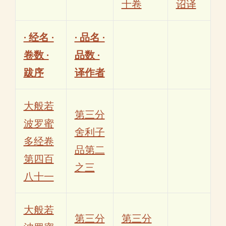
十卷
诏译
· 经名 ·
· 品名 ·
卷数 ·
品数 ·
跋序
译作者
大般若
第三分
波罗蜜
舍利子
多经卷
品第二
第四百
之三
八十一
大般若
第三分
第三分