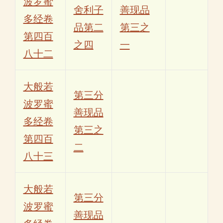
波罗蜜
舍利子
善现品
多经卷
品第二
第三之
第四百
之四
一
八十二
大般若
第三分
波罗蜜
善现品
多经卷
第三之
第四百
二
八十三
大般若
第三分
波罗蜜
善现品