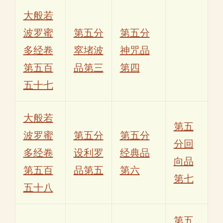
大般若
波罗蜜
第五分
第五分
多经卷
窣堵波
神咒品
第五百
品第三
第四
五十七
大般若
第五
波罗蜜
第五分
第五分
分回
多经卷
设利罗
经典品
向品
第五百
品第五
第六
第七
五十八
第五