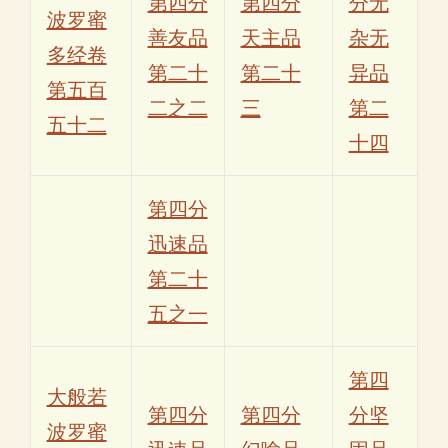
第四分
第四分
分无
波罗蜜
善友品
天主品
杂无
多经卷
第二十
第二十
异品
第五百
二之二
三
第二
五十二
十四
第四分
迅速品
第二十
五之一
第四
大般若
第四分
第四分
分坚
波罗蜜