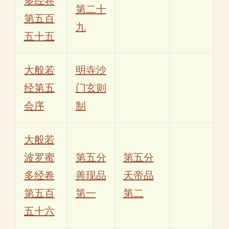
多经卷
第二十
第五百
九
五十五
大般若
明寺沙
经第五
门玄则
会序
制
大般若
波罗蜜
第五分
第五分
多经卷
善现品
天帝品
第五百
第一
第二
五十六