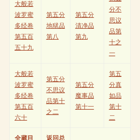
大般若
分不
波罗蜜
第五分
第五分
思议
多经卷
地狱品
清净品
品第
第五百
第八
第九
十之
五十九
一
大般若
第五
第五分
波罗蜜
第五分
分真
不思议
多经卷
魔事品
如品
品第十
第五百
第十一
第十
之二
六十
二
全藏目
返回总