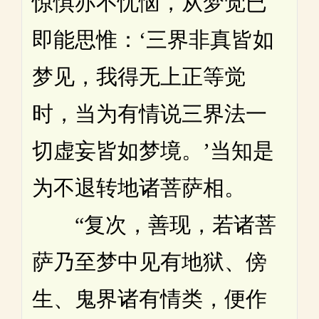
惊惧亦不忧恼，从梦觉已
即能思惟：‘三界非真皆如
梦见，我得无上正等觉
时，当为有情说三界法一
切虚妄皆如梦境。’当知是
为不退转地诸菩萨相。
“复次，善现，若诸菩
萨乃至梦中见有地狱、傍
生、鬼界诸有情类，便作