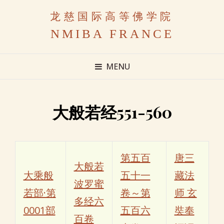
龙慈国际高等佛学院
NMIBA FRANCE
MENU
大般若经551-560
第五百
唐三
大般若
大乘般
五十一
藏法
波罗蜜
若部·第
卷～第
师 玄
多经六
0001部
五百六
奘奉
百卷