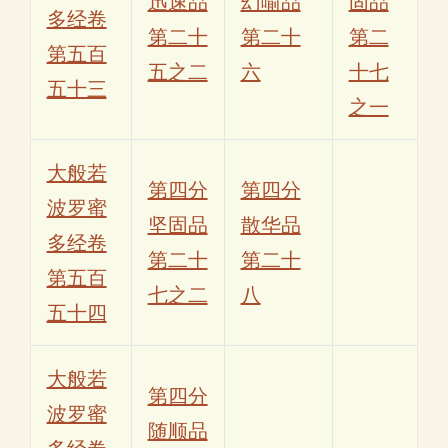
迅速品
幻喻品
固品
多经卷
第二十
第二十
第二
第五百
五之二
六
十七
五十三
之一
大般若
第四分
第四分
波罗蜜
坚固品
散华品
多经卷
第二十
第二十
第五百
七之二
八
五十四
大般若
第四分
波罗蜜
随顺品