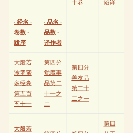
十卷
诏译
· 经名 ·
· 品名 ·
卷数 ·
品数 ·
跋序
译作者
大般若
第四分
第四分
波罗蜜
觉魔事
善友品
多经卷
品第二
第二十
第五百
十一之
二之一
五十一
二
第四
大般若