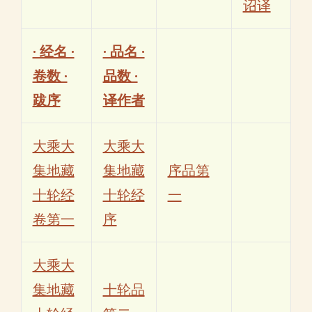
诏译
· 经名 ·
· 品名 ·
卷数 ·
品数 ·
跋序
译作者
大乘大
大乘大
集地藏
集地藏
序品第
十轮经
十轮经
一
卷第一
序
大乘大
集地藏
十轮品