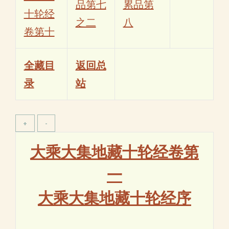
品第七
累品第
十轮经
之二
八
卷第十
全藏目
返回总
录
站
大乘大集地藏十轮经卷第
一
大乘大集地藏十轮经序