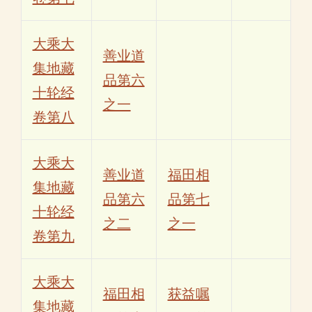
大乘大
善业道
集地藏
品第六
十轮经
之一
卷第八
大乘大
善业道
福田相
集地藏
品第六
品第七
十轮经
之二
之一
卷第九
大乘大
福田相
获益嘱
集地藏