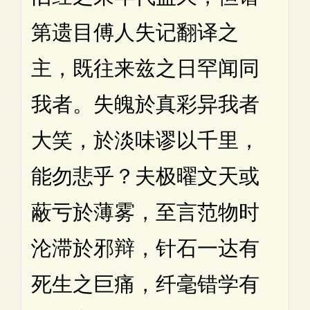
第遗目傅人失记翻译之
主，既往来兹之日罕闻同
我者。失魄於真彩异我者
大笑，於淡味谬以千里，
能勿悲乎？夫极曜文天或
蔽亏於薄雾，至言范物时
沦滞於邪辩，针石一达有
死生之巨痛，纤毫错学有