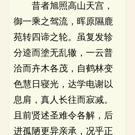
昔者旭照高山天宫，
御一乘之驾流，晖原隰鹿
苑转四谛之轮。虽复发轸
分逵而塗无乱辙，一云普
洽而卉木各茂，自鹤林变
色慧日寝光，达学电谢以
息肩，真人长往而寂减。
且前贤述圣难令各解，后
进孤陋更异亲承，况乎正