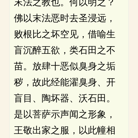
末法之教也。何以明之？
佛以末法恶时去圣浸远，
败根比之坏空见，借喻生
盲沉醉五欲，类石田之不
苗。放肆十恶似臭身之垢
秽，故此经能濯臭身、开
盲目、陶坏器、沃石田。
是以菩萨示声闻之形象，
王敬出家之服，以此幢相