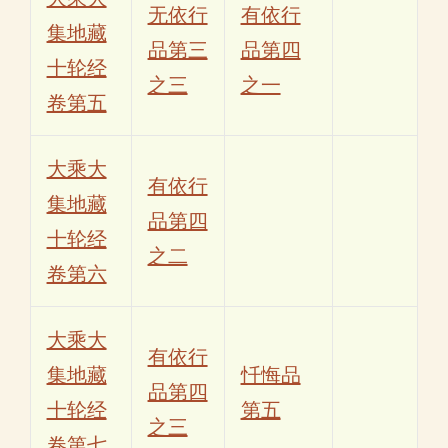
无依行
有依行
集地藏
品第三
品第四
十轮经
之三
之一
卷第五
大乘大
有依行
集地藏
品第四
十轮经
之二
卷第六
大乘大
有依行
集地藏
忏悔品
品第四
十轮经
第五
之三
卷第七