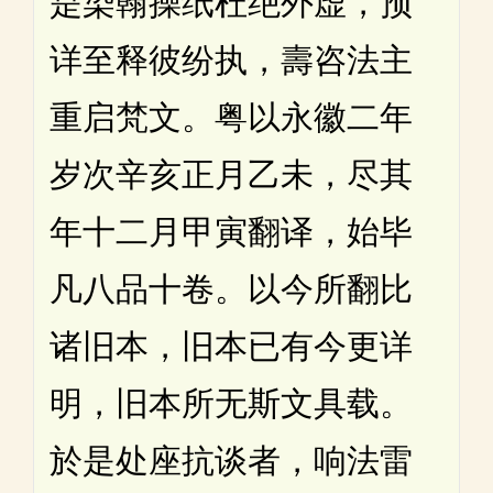
是染翰操纸杜绝外虚，预
详至释彼纷执，壽咨法主
重启梵文。粤以永徽二年
岁次辛亥正月乙未，尽其
年十二月甲寅翻译，始毕
凡八品十卷。以今所翻比
诸旧本，旧本已有今更详
明，旧本所无斯文具载。
於是处座抗谈者，响法雷