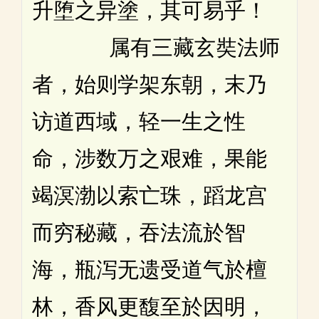
升堕之异塗，其可易乎！
属有三藏玄奘法师
者，始则学架东朝，末乃
访道西域，轻一生之性
命，涉数万之艰难，果能
竭溟渤以索亡珠，蹈龙宫
而穷秘藏，吞法流於智
海，瓶泻无遗受道气於檀
林，香风更馥至於因明，