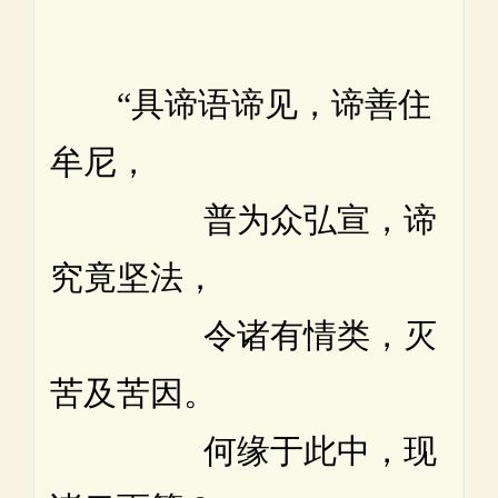
“具谛语谛见，谛善住
牟尼，
普为众弘宣，谛
究竟坚法，
令诸有情类，灭
苦及苦因。
何缘于此中，现