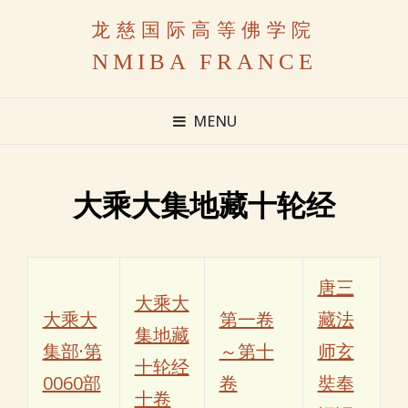
龙慈国际高等佛学院
NMIBA FRANCE
MENU
大乘大集地藏十轮经
唐三
大乘大
大乘大
第一卷
藏法
集地藏
集部·第
～第十
师玄
十轮经
0060部
卷
奘奉
十卷