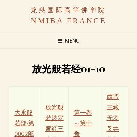
龙慈国际高等佛学院
NMIBA FRANCE
MENU
放光般若经01-10
西晋
放光般
三藏
大乘般
第一卷
若波罗
无罗
若部·第
～第十
蜜经三
叉共
0002部
卷