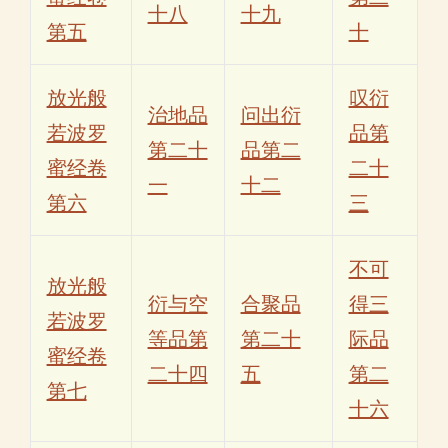
十八
十九
第五
十
放光般
叹衍
治地品
问出衍
若波罗
品第
第二十
品第二
蜜经卷
二十
一
十二
第六
三
不可
放光般
衍与空
合聚品
得三
若波罗
等品第
第二十
际品
蜜经卷
二十四
五
第二
第七
十六