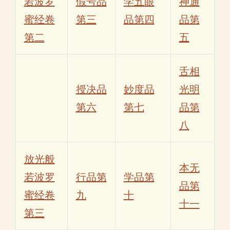
若波罗
假号品
学五眼
神通
蜜经卷
第三
品第四
品第
第二
五
舌相
授决品
妙度品
光明
第六
第七
品第
八
放光般
本无
若波罗
行品第
学品第
品第
蜜经卷
九
十
十一
第三