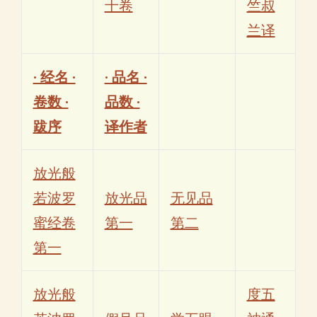
十卷
竺叔
兰译
· 经名 ·
· 品名 ·
卷数 ·
品数 ·
跋序
译作者
放光般
若波罗
放光品
无见品
蜜经卷
第一
第二
第一
放光般
度五