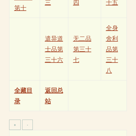
三
四
十五
第十
全身
遣异道
无二品
舍利
士品第
第三十
品第
三十六
七
三十
八
全藏目
返回总
录
站