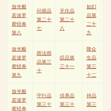
放光般
如幻
问观品
无住品
若波罗
品第
第二十
第二十
蜜经卷
二十
七
八
第八
九
放光般
降众
雨法雨
若波罗
叹品第
生品
品第三
蜜经卷
三十一
第三
十
第九
十二
放光般
守行品
供养品
持品
若波罗
第三十
第三十
第三
蜜经卷