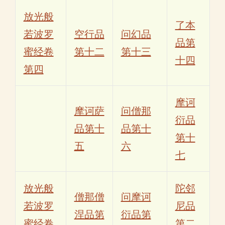
放光般
了本
若波罗
空行品
问幻品
品第
蜜经卷
第十二
第十三
十四
第四
摩诃
摩诃萨
问僧那
衍品
品第十
品第十
第十
五
六
七
放光般
陀邻
僧那僧
问摩诃
若波罗
尼品
涅品第
衍品第
蜜经卷
第二