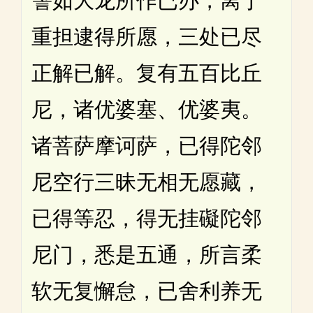
譬如大龙所作已办，离于
重担逮得所愿，三处已尽
正解已解。复有五百比丘
尼，诸优婆塞、优婆夷。
诸菩萨摩诃萨，已得陀邻
尼空行三昧无相无愿藏，
已得等忍，得无挂礙陀邻
尼门，悉是五通，所言柔
软无复懈怠，已舍利养无