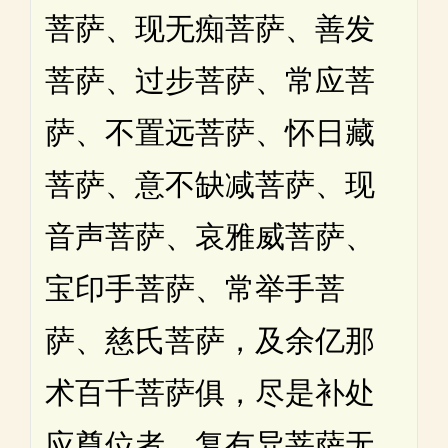
菩萨、现无痴菩萨、善发
菩萨、过步菩萨、常应菩
萨、不置远菩萨、怀日藏
菩萨、意不缺减菩萨、现
音声菩萨、哀雅威菩萨、
宝印手菩萨、常举手菩
萨、慈氏菩萨，及余亿那
术百千菩萨俱，尽是补处
应尊位者。复有异菩萨无