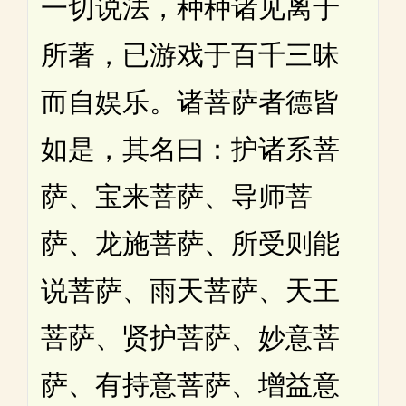
一切说法，种种诸见离于
所著，已游戏于百千三昧
而自娱乐。诸菩萨者德皆
如是，其名曰：护诸系菩
萨、宝来菩萨、导师菩
萨、龙施菩萨、所受则能
说菩萨、雨天菩萨、天王
菩萨、贤护菩萨、妙意菩
萨、有持意菩萨、增益意