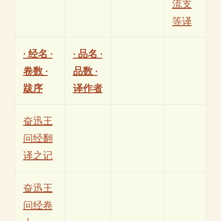
流支
等译
· 经名 ·
· 品名 ·
卷数 ·
品数 ·
跋序
译作者
奋迅王
问经翻
译之记
奋迅王
问经卷