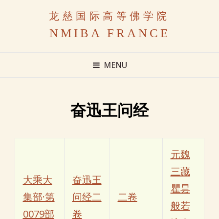
龙慈国际高等佛学院
NMIBA FRANCE
MENU
奋迅王问经
元魏
三藏
大乘大
奋迅王
瞿昙
集部·第
问经二
二卷
般若
0079部
卷