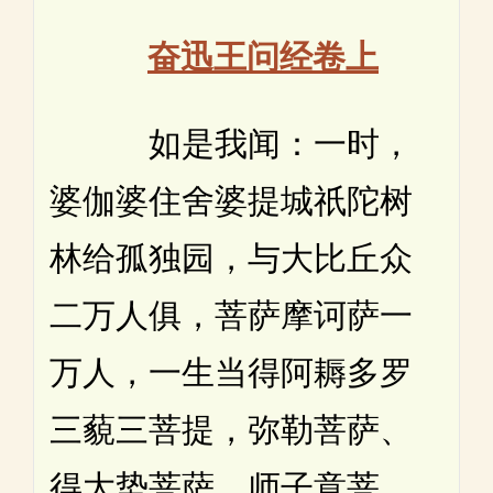
奋迅王问经卷上
如是我闻：一时，
婆伽婆住舍婆提城祇陀树
林给孤独园，与大比丘众
二万人俱，菩萨摩诃萨一
万人，一生当得阿耨多罗
三藐三菩提，弥勒菩萨、
得大势菩萨、师子意菩