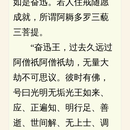
如是奋迅。若人住戒随愿
成就，所谓阿耨多罗三藐
三菩提。
“奋迅王，过去久远过
阿僧祇阿僧祇劫，无量大
劫不可思议。彼时有佛，
号曰光明无垢光王如来、
应、正遍知、明行足、善
逝、世间解、无上士、调