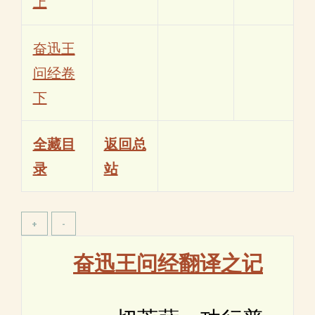
上
奋迅王
问经卷
下
全藏目
返回总
录
站
奋迅王问经翻译之记