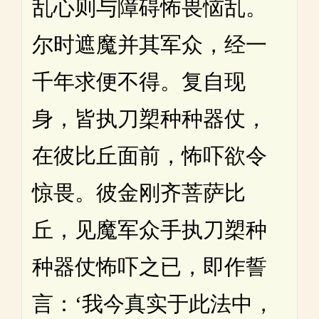
乱心则与障碍怖畏恼乱。
尔时遮魔并其军众，经一
千年求便不得。复自现
身，皆执刀槊种种器仗，
在彼比丘面前，怖吓欲令
惊畏。彼金刚齐菩萨比
丘，见魔军众手执刀槊种
种器仗怖吓之已，即作誓
言：‘我今真实于此法中，