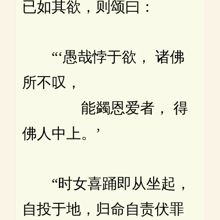
已如其欲，则颂曰：
“‘愚哉悖于欲， 诸佛
所不叹，
能蠲恩爱者， 得
佛人中上。’
“时女喜踊即从坐起，
自投于地，归命自责伏罪