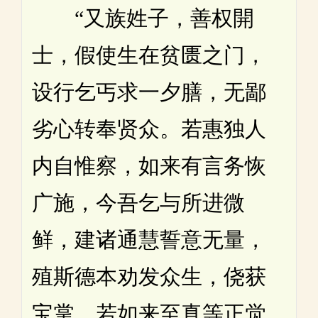
“又族姓子，善权開
士，假使生在贫匮之门，
设行乞丐求一夕膳，无鄙
劣心转奉贤众。若惠独人
内自惟察，如来有言务恢
广施，今吾乞与所进微
鲜，建诸通慧誓意无量，
殖斯德本劝发众生，侥获
宝掌，若如来至真等正觉