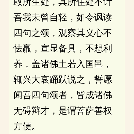
敢所生处，其所住处不计
吾我未曾自轻，如令讽读
四句之颂，观察其义心不
怯羸，宣显备具，不想利
养，盖诸佛土若入国邑，
辄兴大哀踊跃说之，誓愿
闻吾四句颂者，皆成诸佛
无碍辩才，是谓菩萨善权
方便。