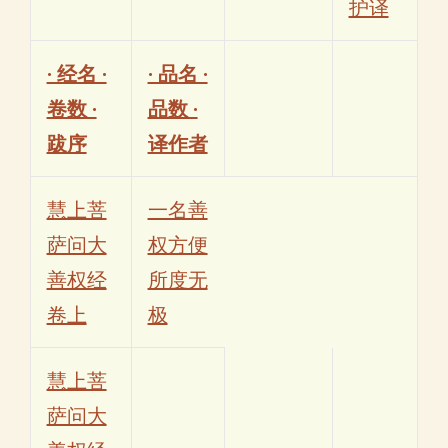
护译
· 经名 ·
· 品名 ·
卷数 ·
品数 ·
跋序
译作者
慧上菩
一名善
萨问大
权方便
善权经
所度无
卷上
极
慧上菩
萨问大