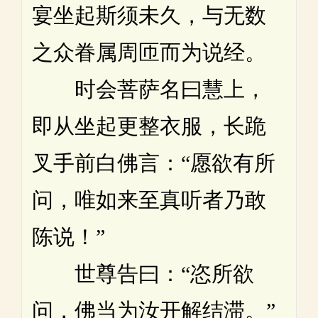
宴坐起斯须未久，与无数
之众眷属周匝而为说经。
时会菩萨名曰慧上，
即从坐起更整衣服，长跪
叉手前白佛言：“愿欲有所
问，唯如来至真听者乃敢
陈说！”
世尊告曰：“恣所欲
问，佛当为汝开解结滞。”