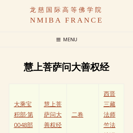
龙慈国际高等佛学院
NMIBA FRANCE
MENU
慧上菩萨问大善权经
西晋
大乘宝
慧上菩
三藏
积部·第
萨问大
二卷
法师
0048部
善权经
竺法