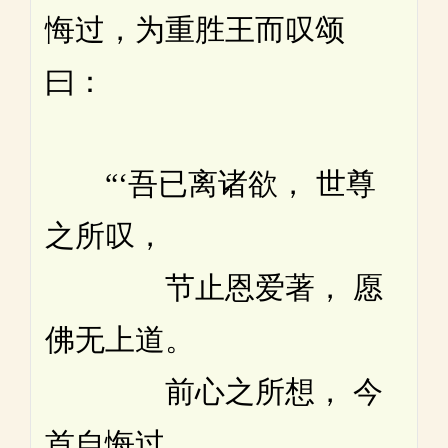
悔过，为重胜王而叹颂
曰：
“‘吾已离诸欲， 世尊
之所叹，
节止恩爱著， 愿
佛无上道。
前心之所想， 今
首自悔过，